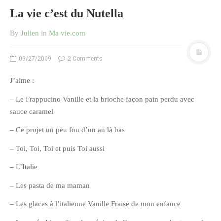
La vie c’est du Nutella
Pix&Music
Q.E.M
By
Julien
in
Ma vie.com
Trouvailles
Vendredi Cinéma
03/27/2009
2 Comments
J’aime :
BLOGROLL
– Le Frappucino Vanille et la brioche façon pain perdu avec
sauce caramel
David
– Ce projet un peu fou d’un an là bas
Delphine
– Toi, Toi, Toi et puis Toi aussi
Julien
Vânia
– L’Italie
– Les pasta de ma maman
ARCHIVES
– Les glaces à l’italienne Vanille Fraise de mon enfance
avril 2016