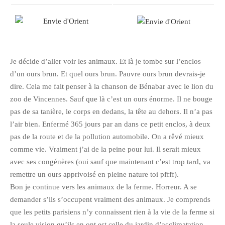
Je décide d’aller voir les animaux. Et là je tombe sur l’enclos
d’un ours brun. Et quel ours brun. Pauvre ours brun devrais-je
dire. Cela me fait penser à la chanson de Bénabar avec le lion du
zoo de Vincennes. Sauf que là c’est un ours énorme. Il ne bouge
pas de sa tanière, le corps en dedans, la tête au dehors. Il n’a pas
l’air bien. Enfermé 365 jours par an dans ce petit enclos, à deux
pas de la route et de la pollution automobile. On a rêvé mieux
comme vie. Vraiment j’ai de la peine pour lui. Il serait mieux
avec ses congénères (oui sauf que maintenant c’est trop tard, va
remettre un ours apprivoisé en pleine nature toi pffff).
Bon je continue vers les animaux de la ferme. Horreur. A se
demander s’ils s’occupent vraiment des animaux. Je comprends
que les petits parisiens n’y connaissent rien à la vie de la ferme si
la seule vision qu’ils en ont est celle du jardin d’acclimatation.