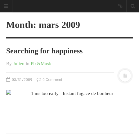
Month:
mars 2009
Searching for happiness
Sous les étoiles ... un blog.
By
Julien
in
Pix&Music
CATÉGORIES
03/31/2009
0 Comment
Ailleurs
Créa
Culture
Ma Vie.com
Miaaam!
Pendant Ce Temps À Véra Cruz