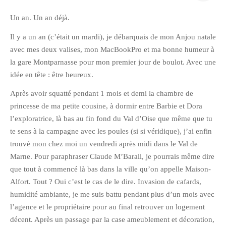
janvier 2012
Un an. Un an déjà.
décembre 2011
Il y a un an (c’était un mardi), je débarquais de mon Anjou natale
novembre 2011
avec mes deux valises, mon MacBookPro et ma bonne humeur à
octobre 2011
la gare Montparnasse pour mon premier jour de boulot. Avec une
septembre 2011
idée en tête : être heureux.
août 2011
Après avoir squatté pendant 1 mois et demi la chambre de
juillet 2011
princesse de ma petite cousine, à dormir entre Barbie et Dora
l’exploratrice, là bas au fin fond du Val d’Oise que même que tu
juin 2011
te sens à la campagne avec les poules (si si véridique), j’ai enfin
mai 2011
trouvé mon chez moi un vendredi après midi dans le Val de
avril 2011
Marne. Pour paraphraser Claude M’Barali, je pourrais même dire
mars 2011
que tout à commencé là bas dans la ville qu’on appelle Maison-
février 2011
Alfort. Tout ? Oui c’est le cas de le dire. Invasion de cafards,
humidité ambiante, je me suis battu pendant plus d’un mois avec
janvier 2011
l’agence et le propriétaire pour au final retrouver un logement
décembre 2010
décent. Après un passage par la case ameublement et décoration,
novembre 2010