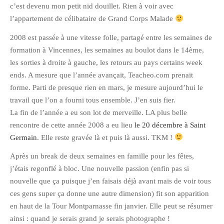
c’est devenu mon petit nid douillet. Rien à voir avec
octobre 2010
l’appartement de célibataire de Grand Corps Malade
août 2010
2008 est passée à une vitesse folle, partagé entre les semaines de
juillet 2010
formation à Vincennes, les semaines au boulot dans le 14ème,
juin 2010
les sorties à droite à gauche, les retours au pays certains week
mai 2010
ends. A mesure que l’année avançait, Teacheo.com prenait
forme. Parti de presque rien en mars, je mesure aujourd’hui le
avril 2010
travail que l’on a fourni tous ensemble. J’en suis fier.
mars 2010
La fin de l’année a eu son lot de merveille. LA plus belle
février 2010
rencontre de cette année 2008 a eu lieu
le 20 décembre à Saint
janvier 2010
Germain
. Elle reste gravée là et puis là aussi. TKM !
décembre 2009
Après un break de deux semaines en famille pour les fêtes,
novembre 2009
j’étais regonflé à bloc. Une nouvelle passion (enfin pas si
octobre 2009
nouvelle que ça puisque j’en faisais déjà avant mais de voir tous
ces gens super ça donne une autre dimension) fit son apparition
septembre 2009
en haut de la Tour Montparnasse fin janvier. Elle peut se résumer
août 2009
ainsi : quand je serais grand je serais photographe !