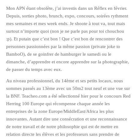
juillet 2009
Mon APN étant obsolète, j’ai investis dans un Réflex en février.
juin 2009
Depuis, sorties photo, brunch, expo, concours, soirées rythment
mai 2009
mes semaines et mes week ends. Je shoote à tout va, tout mais
avril 2009
surtout n’importe quoi (non je ne parle pas pour toi chouchou
mars 2009
:p). Et putain que c’est bon ! Que c’est bon de rencontrer des
février 2009
personnes passionnées par la même passion (private joke to
BamboO), de se goinfrer de hamburger le samedi ou le
janvier 2009
dimanche, d’apprendre et encore apprendre sur la photographie,
décembre 2008
de passer du temps avec eux.
novembre 2008
Au niveau professionnel, du 14ème et ses petits locaux, nous
octobre 2008
sommes passés au 13ème avec un 50m2 tout neuf et une vue sur
la BNF. Teacheo.com a été sélectionné hier pour le concours Red
Herring 100 Europe qui récompense chaque année les
entreprises de la zone Europe/MiddleEast/Africa les plus
innovantes. Autant dire une consécration et une reconnaissance
de notre travail et de notre philosophie qui est de mettre en
relation directe les élèves et les professeurs sans prendre de