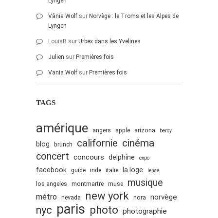
Lyngen
Vânia Wolf
sur
Norvège : le Troms et les Alpes de
Lyngen
LouisB
sur
Urbex dans les Yvelines
Julien
sur
Premières fois
Vania Wolf
sur
Premières fois
TAGS
amérique
angers
apple
arizona
bercy
cinéma
californie
blog
brunch
concert
concours
delphine
expo
facebook
la loge
guide
inde
italie
lense
musique
los angeles
montmartre
muse
new york
métro
norvège
nevada
nora
paris
nyc
photo
photographie