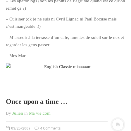
– Les apéroblogs (bon les pépins de l’agrume quand est ce qu’on
février 2016
remet ça ?)
janvier 2016
– Cuisiner (ok je ne suis ni Cyril Lignac ni Paul Bocuse mais
octobre 2014
c’est mangeable :))
août 2014
– M’asseoir à la terrasse d’un café, lunettes de soleil sur le nez et
mars 2013
regarder les gens passer
janvier 2013
– Mes Mac
décembre 2012
octobre 2012
septembre 2012
août 2012
juillet 2012
Once upon a time …
mai 2012
avril 2012
By
Julien
in
Ma vie.com
mars 2012
03/25/2009
4 Comments
février 2012