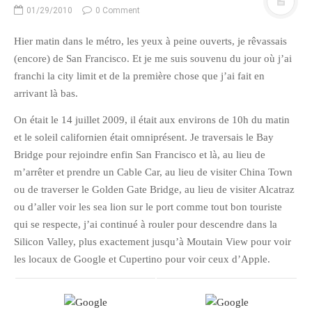
juillet 2009
01/29/2010
0 Comment
juin 2009
Hier matin dans le métro, les yeux à peine ouverts, je rêvassais
mai 2009
(encore) de San Francisco. Et je me suis souvenu du jour où j’ai
avril 2009
franchi la city limit et de la première chose que j’ai fait en
mars 2009
arrivant là bas.
février 2009
On était le 14 juillet 2009, il était aux environs de 10h du matin
janvier 2009
et le soleil californien était omniprésent. Je traversais le Bay
décembre 2008
Bridge pour rejoindre enfin San Francisco et là, au lieu de
novembre 2008
m’arrêter et prendre un Cable Car, au lieu de visiter China Town
octobre 2008
ou de traverser le Golden Gate Bridge, au lieu de visiter Alcatraz
ou d’aller voir les sea lion sur le port comme tout bon touriste
qui se respecte, j’ai continué à rouler pour descendre dans la
Silicon Valley, plus exactement jusqu’à Moutain View pour voir
les locaux de Google et Cupertino pour voir ceux d’Apple.