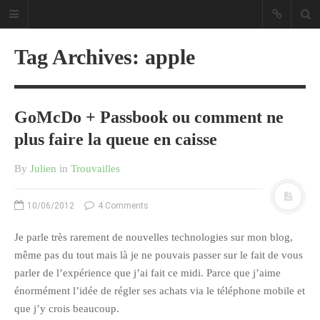
Tag Archives: apple
GoMcDo + Passbook ou comment ne
Sous les étoiles ... un blog.
plus faire la queue en caisse
By
Julien
in
Trouvailles
CATÉGORIES
10/06/2012
4 Comments
Ailleurs
Créa
Je parle très rarement de nouvelles technologies sur mon blog,
Culture
même pas du tout mais là je ne pouvais passer sur le fait de vous
parler de l’expérience que j’ai fait ce midi. Parce que j’aime
Ma Vie.com
énormément l’idée de régler ses achats via le téléphone mobile et
Miaaam!
que j’y crois beaucoup.
Pendant Ce Temps À Véra Cruz