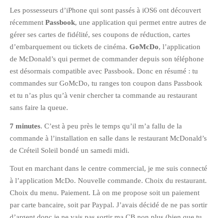
Les possesseurs d’iPhone qui sont passés à iOS6 ont découvert
Pix&Music
récemment
Passbook
, une application qui permet entre autres de
Q.E.M
gérer ses cartes de fidélité, ses coupons de réduction, cartes
Trouvailles
d’embarquement ou tickets de cinéma.
GoMcDo
, l’application
Vendredi Cinéma
de McDonald’s qui permet de commander depuis son téléphone
est désormais compatible avec Passbook. Donc en résumé : tu
commandes sur GoMcDo, tu ranges ton coupon dans Passbook
BLOGROLL
et tu n’as plus qu’à venir chercher ta commande au restaurant
sans faire la queue.
David
7 minutes
. C’est à peu près le temps qu’il m’a fallu de la
Delphine
commande à l’installation en salle dans le restaurant McDonald’s
Julien
de Créteil Soleil bondé un samedi midi.
Vânia
Tout en marchant dans le centre commercial, je me suis connecté
à l’application McDo. Nouvelle commande. Choix du restaurant.
ARCHIVES
Choix du menu. Paiement. Là on me propose soit un paiement
par carte bancaire, soit par Paypal. J’avais décidé de ne pas sortir
avril 2016
d’argent donc je ne vais pas sortir ma CB non plus (bien que tu