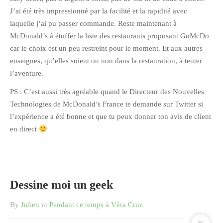
J’ai été très impressionné par la facilité et la rapidité avec
octobre 2010
laquelle j’ai pu passer commande. Reste maintenant à
août 2010
McDonald’s à étoffer la liste des restaurants proposant GoMcDo
juillet 2010
car le choix est un peu restreint pour le moment. Et aux autres
juin 2010
enseignes, qu’elles soient ou non dans la restauration, à tenter
l’aventure.
mai 2010
avril 2010
PS : C’est aussi très agréable quand le Directeur des Nouvelles
Technologies de McDonald’s France te demande sur Twitter si
mars 2010
l’expérience a été bonne et que tu peux donner ton avis de client
février 2010
en direct
janvier 2010
décembre 2009
novembre 2009
octobre 2009
Dessine moi un geek
septembre 2009
By
Julien
in
Pendant ce temps à Véra Cruz
août 2009