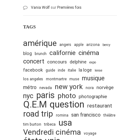
Vania Wolf
sur
Premières fois
TAGS
amérique
angers
apple
arizona
bercy
cinéma
californie
blog
brunch
concert
concours
delphine
expo
facebook
la loge
guide
inde
italie
lense
musique
los angeles
montmartre
muse
new york
métro
norvège
nevada
nora
paris
nyc
photo
photographie
Q.E.M
question
restaurant
road trip
san francisco
romina
théâtre
usa
tim burton
tribeca
Vendredi cinéma
voyage