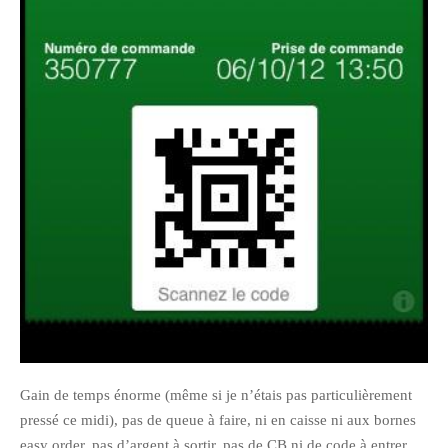
janvier 2012
décembre 2011
novembre 2011
octobre 2011
septembre 2011
août 2011
juillet 2011
juin 2011
mai 2011
avril 2011
mars 2011
février 2011
janvier 2011
Gain de temps énorme (même si je n’étais pas particulièrement
décembre 2010
pressé ce midi), pas de queue à faire, ni en caisse ni aux bornes
easy order, pas d’argent à sortir, pas de CB ni de code à entrer.
novembre 2010