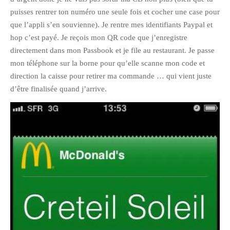
puisses rentrer ton numéro une seule fois et cocher une case pour
février 2016
que l’appli s’en souvienne). Je rentre mes identifiants Paypal et
janvier 2016
hop c’est payé. Je reçois mon QR code que j’enregistre
octobre 2014
directement dans mon Passbook et je file au restaurant. Je passe
août 2014
mon téléphone sur la borne pour qu’elle scanne mon code et
mars 2013
direction la caisse pour retirer ma commande … qui vient juste
d’être finalisée quand j’arrive.
janvier 2013
décembre 2012
octobre 2012
septembre 2012
août 2012
juillet 2012
mai 2012
avril 2012
mars 2012
février 2012