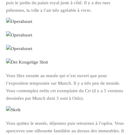
puis le jardin du palais royal juste à côté. Il y a des rues
Pix&Music
piétonnes, la ville a l’air très agréable à vivre.
Q.E.M
Trouvailles
Vendredi Cinéma
BLOGROLL
David
Vous filez ensuite au musée qui n’est ouvert que pour
Delphine
l’exposition temporaire sur Munch. Il y a très peu de monde.
Julien
Vous contemplez enfin cet exemplaire du Cri (il y a 5 versions
dessinées par Munch dont 3 sont à Oslo).
Vânia
ARCHIVES
Vous quittez le musée, déjeunez puis retournez à l’opéra. Vous
apercevez une silhouette familière au dessus des immeubles. Il
avril 2016