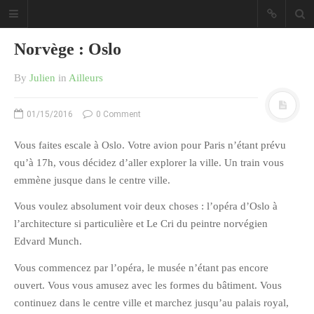
Norvège : Oslo
By
Julien
in
Ailleurs
01/15/2016
0 Comment
Sous les étoiles ... un blog.
Vous faites escale à Oslo. Votre avion pour Paris n’étant prévu
qu’à 17h, vous décidez d’aller explorer la ville. Un train vous
CATÉGORIES
emmène jusque dans le centre ville.
Vous voulez absolument voir deux choses : l’opéra d’Oslo à
Ailleurs
l’architecture si particulière et Le Cri du peintre norvégien
Créa
Edvard Munch.
Culture
Vous commencez par l’opéra, le musée n’étant pas encore
Ma Vie.com
ouvert. Vous vous amusez avec les formes du bâtiment. Vous
Miaaam!
continuez dans le centre ville et marchez jusqu’au palais royal,
Pendant Ce Temps À Véra Cruz