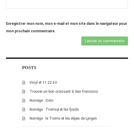
juillet 2009
juin 2009
mai 2009
Enregistrer mon nom, mon e-mail et mon site dans le navigateur pour
avril 2009
mon prochain commentaire.
mars 2009
février 2009
janvier 2009
décembre 2008
POSTS
novembre 2008
octobre 2008
Vinyl et 11.22.63
Trouver un bon croissant à San Francisco
Norvège : Oslo
Norvège : Tromsø et les fjords
Norvège : le Troms et les Alpes de Lyngen