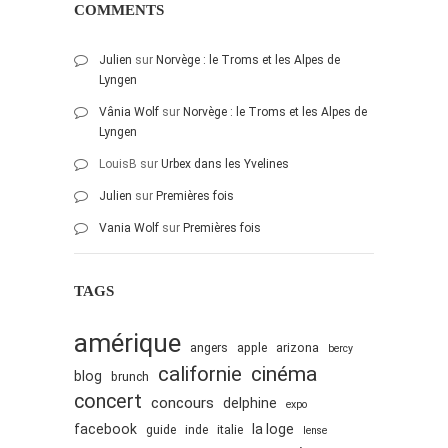
COMMENTS
Julien
sur
Norvège : le Troms et les Alpes de
Lyngen
Vânia Wolf
sur
Norvège : le Troms et les Alpes de
Lyngen
LouisB
sur
Urbex dans les Yvelines
Julien
sur
Premières fois
Vania Wolf
sur
Premières fois
TAGS
amérique
angers
apple
arizona
bercy
cinéma
californie
blog
brunch
concert
concours
delphine
expo
facebook
la loge
guide
inde
italie
lense