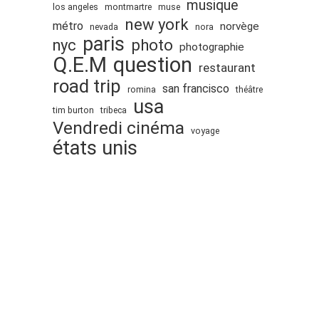
musique
los angeles
montmartre
muse
new york
métro
norvège
nevada
nora
paris
nyc
photo
photographie
Q.E.M
question
restaurant
road trip
san francisco
romina
théâtre
usa
tim burton
tribeca
Vendredi cinéma
voyage
états unis
Proudly powered by WordPress
.
Theme: DW Minion by
DesignWall
. © 2008-