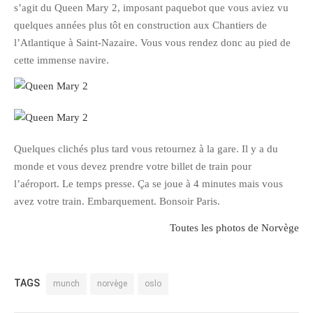
s’agit du Queen Mary 2, imposant paquebot que vous aviez vu
février 2016
quelques années plus tôt en construction aux Chantiers de
janvier 2016
l’Atlantique à Saint-Nazaire. Vous vous rendez donc au pied de
octobre 2014
cette immense navire.
août 2014
mars 2013
janvier 2013
décembre 2012
Quelques clichés plus tard vous retournez à la gare. Il y a du
octobre 2012
monde et vous devez prendre votre billet de train pour
l’aéroport. Le temps presse. Ça se joue à 4 minutes mais vous
septembre 2012
avez votre train. Embarquement. Bonsoir Paris.
août 2012
juillet 2012
Toutes les photos de Norvège
mai 2012
avril 2012
TAGS
munch
norvège
oslo
mars 2012
février 2012