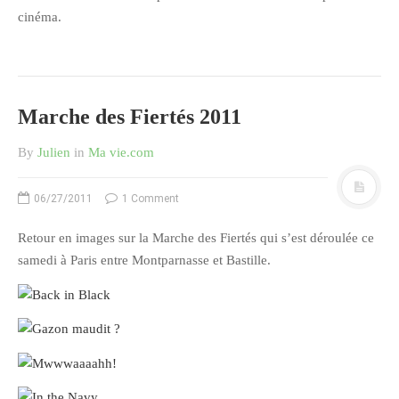
cinéma.
octobre 2010
août 2010
juillet 2010
juin 2010
Marche des Fiertés 2011
mai 2010
By
Julien
in
Ma vie.com
avril 2010
mars 2010
06/27/2011
1 Comment
février 2010
Retour en images sur la Marche des Fiertés qui s’est déroulée ce
janvier 2010
samedi à Paris entre Montparnasse et Bastille.
décembre 2009
novembre 2009
octobre 2009
septembre 2009
août 2009