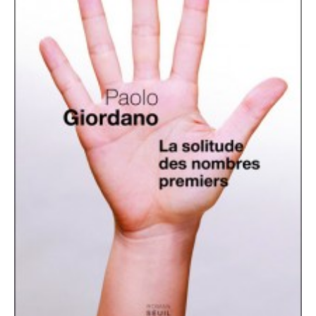
Pix&Music
Q.E.M
Trouvailles
Vendredi Cinéma
BLOGROLL
David
Delphine
Julien
Vânia
ARCHIVES
avril 2016