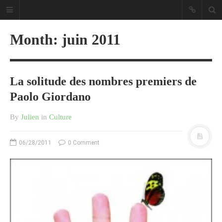
Month:
juin 2011
La solitude des nombres premiers de
Sous les étoiles ... un blog.
Paolo Giordano
By
Julien
in
Culture
CATÉGORIES
06/28/2011
0 Comment
Ailleurs
Créa
Culture
Ma Vie.com
Miaaam!
Pendant Ce Temps À Véra Cruz