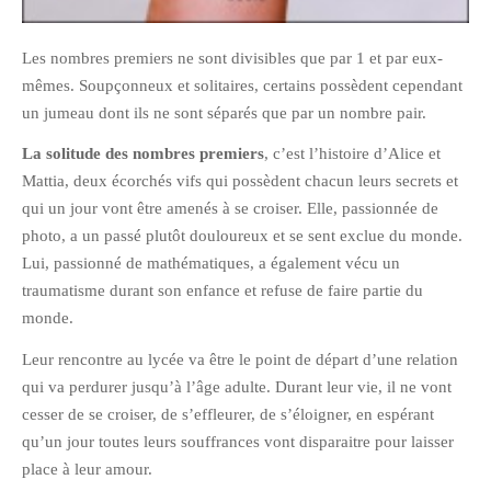
février 2016
Les nombres premiers ne sont divisibles que par 1 et par eux-
janvier 2016
mêmes. Soupçonneux et solitaires, certains possèdent cependant
octobre 2014
un jumeau dont ils ne sont séparés que par un nombre pair.
août 2014
La solitude des nombres premiers
, c’est l’histoire d’Alice et
mars 2013
Mattia, deux écorchés vifs qui possèdent chacun leurs secrets et
janvier 2013
qui un jour vont être amenés à se croiser. Elle, passionnée de
décembre 2012
photo, a un passé plutôt douloureux et se sent exclue du monde.
octobre 2012
Lui, passionné de mathématiques, a également vécu un
septembre 2012
traumatisme durant son enfance et refuse de faire partie du
monde.
août 2012
juillet 2012
Leur rencontre au lycée va être le point de départ d’une relation
qui va perdurer jusqu’à l’âge adulte. Durant leur vie, il ne vont
mai 2012
cesser de se croiser, de s’effleurer, de s’éloigner, en espérant
avril 2012
qu’un jour toutes leurs souffrances vont disparaitre pour laisser
mars 2012
place à leur amour.
février 2012