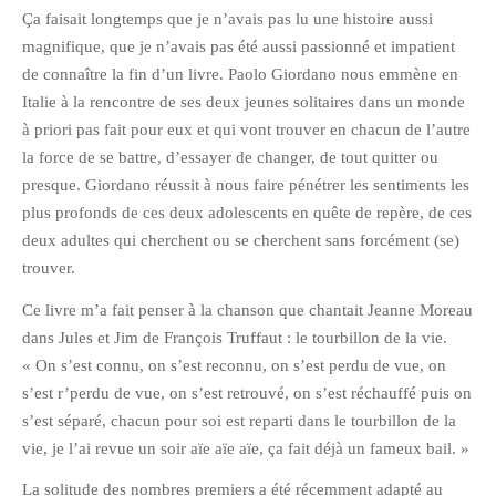
Ça faisait longtemps que je n’avais pas lu une histoire aussi
janvier 2012
magnifique, que je n’avais pas été aussi passionné et impatient
décembre 2011
de connaître la fin d’un livre. Paolo Giordano nous emmène en
novembre 2011
Italie à la rencontre de ses deux jeunes solitaires dans un monde
octobre 2011
à priori pas fait pour eux et qui vont trouver en chacun de l’autre
la force de se battre, d’essayer de changer, de tout quitter ou
septembre 2011
presque. Giordano réussit à nous faire pénétrer les sentiments les
août 2011
plus profonds de ces deux adolescents en quête de repère, de ces
juillet 2011
deux adultes qui cherchent ou se cherchent sans forcément (se)
juin 2011
trouver.
mai 2011
Ce livre m’a fait penser à la chanson que chantait Jeanne Moreau
avril 2011
dans Jules et Jim de François Truffaut : le tourbillon de la vie.
mars 2011
« On s’est connu, on s’est reconnu, on s’est perdu de vue, on
s’est r’perdu de vue, on s’est retrouvé, on s’est réchauffé puis on
février 2011
s’est séparé, chacun pour soi est reparti dans le tourbillon de la
janvier 2011
vie, je l’ai revue un soir aïe aïe aïe, ça fait déjà un fameux bail. »
décembre 2010
La solitude des nombres premiers a été récemment adapté au
novembre 2010