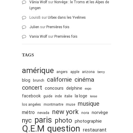
Vânia Wolf
sur
Norvège : le Troms et les Alpes de
Lyngen
LouisB
sur
Urbex dans les Yvelines
Julien
sur
Premières fois
Vania Wolf
sur
Premières fois
TAGS
amérique
angers
apple
arizona
bercy
cinéma
californie
blog
brunch
concert
concours
delphine
expo
facebook
la loge
guide
inde
italie
lense
musique
los angeles
montmartre
muse
new york
métro
norvège
nevada
nora
paris
nyc
photo
photographie
Q.E.M
question
restaurant