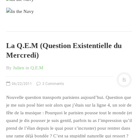
juillet 2009
juin 2009
mai 2009
avril 2009
mars 2009
La Q.E.M (Question Existentielle du
février 2009
Mercredi)
janvier 2009
décembre 2008
By
Julien
in
Q.E.M
novembre 2008
octobre 2008
06/22/2011
3 Comments
Nouvelle question transports parisiens aujourd’hui. Question que
je me suis posé hier soir alors que j’étais sur la ligne 4, un soir de
fête de la musique : Pourquoi le parisien pousse tout le monde (et
quand je dis pousser je suis gentil, parfois tu as l’impression qu’il
prend de l’élan depuis le quai pour s’incruster) pour rentrer dans
une rame déjà bondée ? C’est sa stupidité naturelle qui ressort ?