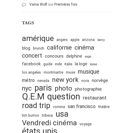
Vania Wolf
sur
Premières fois
TAGS
amérique
angers
apple
arizona
bercy
cinéma
californie
blog
brunch
concert
concours
delphine
expo
facebook
la loge
guide
inde
italie
lense
musique
los angeles
montmartre
muse
new york
métro
norvège
nevada
nora
paris
nyc
photo
photographie
Q.E.M
question
restaurant
road trip
san francisco
romina
théâtre
usa
tim burton
tribeca
Vendredi cinéma
voyage
états unis