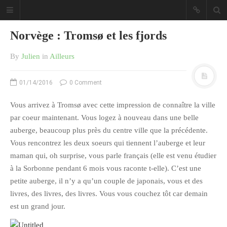
Norvège : Tromsø et les fjords
By
Julien
in
Ailleurs
01/14/2016
0 Comment
Sous les étoiles ... un blog.
Vous arrivez à Tromsø avec cette impression de connaître la ville
par coeur maintenant. Vous logez à nouveau dans une belle
CATÉGORIES
auberge, beaucoup plus près du centre ville que la précédente.
Vous rencontrez les deux soeurs qui tiennent l’auberge et leur
Ailleurs
maman qui, oh surprise, vous parle français (elle est venu étudier
Créa
à la Sorbonne pendant 6 mois vous raconte t-elle). C’est une
Culture
petite auberge, il n’y a qu’un couple de japonais, vous et des
livres, des livres, des livres. Vous vous couchez tôt car demain
Ma Vie.com
est un grand jour.
Miaaam!
Pendant Ce Temps À Véra Cruz