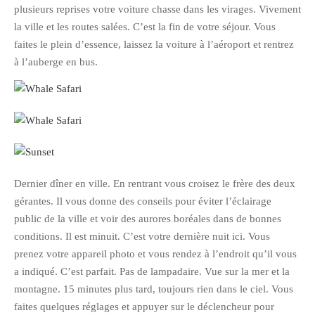
plusieurs reprises votre voiture chasse dans les virages. Vivement
février 2016
la ville et les routes salées. C’est la fin de votre séjour. Vous
janvier 2016
faites le plein d’essence, laissez la voiture à l’aéroport et rentrez
octobre 2014
à l’auberge en bus.
août 2014
mars 2013
janvier 2013
décembre 2012
octobre 2012
Dernier dîner en ville. En rentrant vous croisez le frère des deux
septembre 2012
gérantes. Il vous donne des conseils pour éviter l’éclairage
août 2012
public de la ville et voir des aurores boréales dans de bonnes
juillet 2012
conditions. Il est minuit. C’est votre dernière nuit ici. Vous
mai 2012
prenez votre appareil photo et vous rendez à l’endroit qu’il vous
avril 2012
a indiqué. C’est parfait. Pas de lampadaire. Vue sur la mer et la
montagne. 15 minutes plus tard, toujours rien dans le ciel. Vous
mars 2012
faites quelques réglages et appuyer sur le déclencheur pour
février 2012