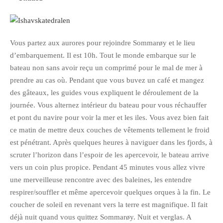
Pix&Music
Q.E.M
Vous partez aux aurores pour rejoindre Sommarøy et le lieu
Trouvailles
d’embarquement. Il est 10h. Tout le monde embarque sur le
Vendredi Cinéma
bateau non sans avoir reçu un comprimé pour le mal de mer à
prendre au cas où. Pendant que vous buvez un café et mangez
BLOGROLL
des gâteaux, les guides vous expliquent le déroulement de la
journée. Vous alternez intérieur du bateau pour vous réchauffer
et pont du navire pour voir la mer et les iles. Vous avez bien fait
David
ce matin de mettre deux couches de vêtements tellement le froid
Delphine
est pénétrant. Après quelques heures à naviguer dans les fjords, à
Julien
scruter l’horizon dans l’espoir de les apercevoir, le bateau arrive
Vânia
vers un coin plus propice. Pendant 45 minutes vous allez vivre
une merveilleuse rencontre avec des baleines, les entendre
respirer/souffler et même apercevoir quelques orques à la fin. Le
ARCHIVES
coucher de soleil en revenant vers la terre est magnifique. Il fait
déjà nuit quand vous quittez Sommarøy. Nuit et verglas. A
avril 2016