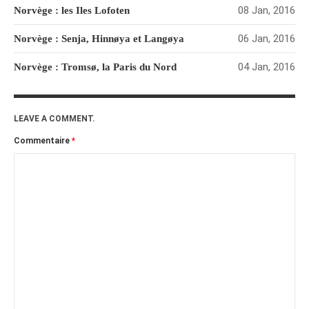
juillet 2009
08 Jan, 2016
Norvège : les Iles Lofoten
juin 2009
06 Jan, 2016
Norvège : Senja, Hinnøya et Langøya
mai 2009
avril 2009
04 Jan, 2016
Norvège : Tromsø, la Paris du Nord
mars 2009
février 2009
LEAVE A COMMENT.
janvier 2009
Commentaire
*
décembre 2008
novembre 2008
octobre 2008