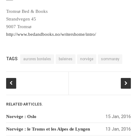
octobre 2010
Tromsø Bed & Books
août 2010
Strandvegen 45
9007 Tromsø
juillet 2010
http://www.bedandbooks.no/writershome/intro/
juin 2010
mai 2010
avril 2010
TAGS
aurores boréales
baleines
norvège
sommarøy
mars 2010
février 2010
janvier 2010
décembre 2009
novembre 2009
RELATED ARTICLES.
octobre 2009
15 Jan, 2016
Norvège : Oslo
septembre 2009
août 2009
13 Jan, 2016
Norvège : le Troms et les Alpes de Lyngen