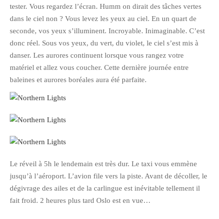
tester. Vous regardez l’écran. Humm on dirait des tâches vertes
janvier 2012
dans le ciel non ? Vous levez les yeux au ciel. En un quart de
décembre 2011
seconde, vos yeux s’illuminent. Incroyable. Inimaginable. C’est
novembre 2011
donc réel. Sous vos yeux, du vert, du violet, le ciel s’est mis à
danser. Les aurores continuent lorsque vous rangez votre
octobre 2011
matériel et allez vous coucher. Cette dernière journée entre
septembre 2011
baleines et aurores boréales aura été parfaite.
août 2011
juillet 2011
juin 2011
mai 2011
avril 2011
mars 2011
Le réveil à 5h le lendemain est très dur. Le taxi vous emmène
février 2011
jusqu’à l’aéroport. L’avion file vers la piste. Avant de décoller, le
dégivrage des ailes et de la carlingue est inévitable tellement il
janvier 2011
fait froid. 2 heures plus tard Oslo est en vue…
décembre 2010
novembre 2010
—–