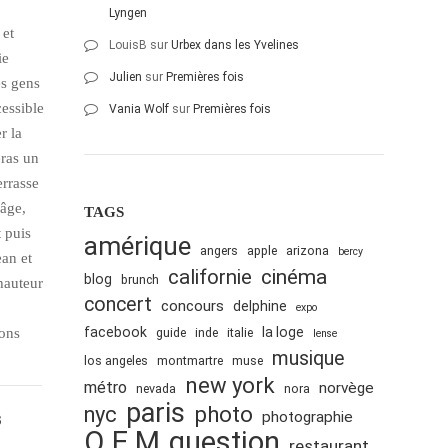
Lyngen
 et
LouisB
sur
Urbex dans les Yvelines
ie
Julien
sur
Premières fois
es gens
cessible
Vania Wolf
sur
Premières fois
r la
eras un
errasse
-âge,
TAGS
 puis
amérique
angers
apple
arizona
bercy
ean et
cinéma
californie
blog
brunch
hauteur
concert
concours
delphine
expo
facebook
la loge
sons
guide
inde
italie
lense
musique
los angeles
montmartre
muse
new york
métro
norvège
nevada
nora
paris
nyc
photo
photographie
Q.E.M
question
restaurant