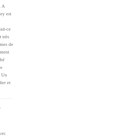
. A
sey est
ait-ce
 très
mmes de
ement
ché
de
. Un
ier et
avec