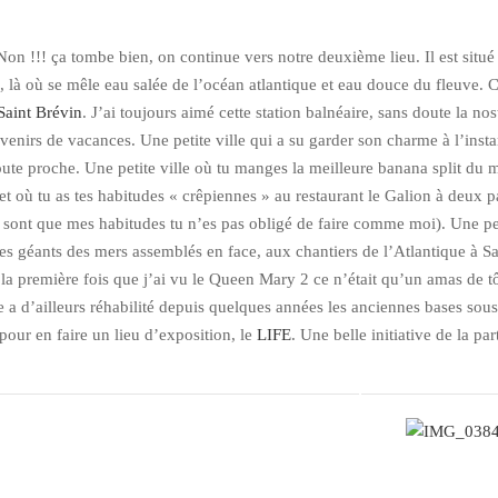
 Non !!! ça tombe bien, on continue vers notre deuxième lieu. Il est situé
e, là où se mêle eau salée de l’océan atlantique et eau douce du fleuve. 
Saint Brévin
. J’ai toujours aimé cette station balnéaire, sans doute la nos
enirs de vacances. Une petite ville qui a su garder son charme à l’insta
ute proche. Une petite ville où tu manges la meilleure banana split du
t où tu as tes habitudes « crêpiennes » au restaurant le Galion à deux p
e sont que mes habitudes tu n’es pas obligé de faire comme moi). Une pe
 ces géants des mers assemblés en face, aux chantiers de l’Atlantique à Sa
 la première fois que j’ai vu le Queen Mary 2 ce n’était qu’un amas de t
re a d’ailleurs réhabilité depuis quelques années les anciennes bases sous
our en faire un lieu d’exposition, le
LIFE
. Une belle initiative de la par