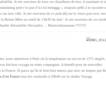
 rafraîchir. Je me souviens de tous ces chauffeurs de bus, si souriants et s
ttaiiinng petit t’es pas d’ici toi heinggg », toujours prêts à te raconter
s sur leur ville. Je me souviens de ce petit déj sur le vieux port avec m
r la Bonne Mère au soleil de 13h30 du mat’. Je me souviens de ces myt
hanter Alexandrie Alexandra … Barracudaaaaaaaa !!!!!!!!!
s, nous atterrirons à Paris où la température au sol est de 15°C degrés
vez fait bon voyage en notre compagnie. A bientôt pour de nouvelles
s la France. Et parce qu’ils le font bien mieux que moi, ne loupez pas 
s d’en France
tous les vendredis à 20h40 sur la chaîne Voyage.