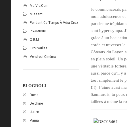
Ma Vie.com
Je commencerais pa
Miaaam!
mon adolescence et p
Pendant Ce Temps À Véra Cruz
parisienne trépidante
sont hyper sympa. J’
Pix&Music
grâce à un bac action
Q.E.M
corde et traverser la
Trouvailles
Côteaux du Layon acc
Vendredi Cinéma
en plein soleil. Un 
une véritable forter
aussi parce qu’il y 
tout simplement le 
BLOGROLL
!!!). J’aime aussi m
Saumurois, tu peux 
David
taillées à même la r
Delphine
Julien
Vânia