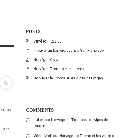
POSTS
Vinyl et 11.22.63
Trouver un bon croissant à San Francisco
Norvège : Oslo
Norvège : Tromsø et les fjords
Norvège : le Troms et les Alpes de Lyngen
e tous
COMMENTS
Julien
sur
Norvège : le Troms et les Alpes de
Lyngen
nture,
Vânia Wolf
sur
Norvège : le Troms et les Alpes de