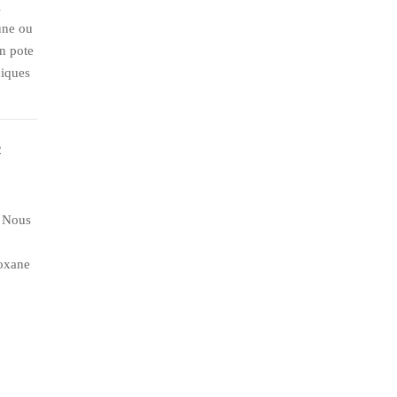
i
 une ou
on pote
hiques
. Nous
Roxane