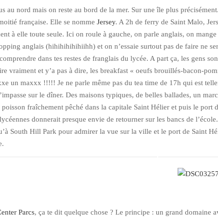
 au nord mais on reste au bord de la mer. Sur une île plus précisément
 moitié française. Elle se nomme
Jersey
. A 2h de ferry de Saint Malo, Jer
nt à elle toute seule. Ici on roule à gauche, on parle anglais, on mange
opping anglais (hihihihihihiihh) et on n’essaie surtout pas de faire ne ser
comprendre dans tes restes de franglais du lycée. A part ça, les gens sont
pire vraiment et y’a pas à dire, les breakfast « oeufs brouillés-bacon-po
xe un maxxx !!!!! Je ne parle même pas du tea time de 17h qui est tell
l’impasse sur le dîner. Des maisons typiques, de belles ballades, un mar
 poisson fraîchement pêché dans la capitale Saint Hélier et puis le port 
lycéennes donnerait presque envie de retourner sur les bancs de l’école
’à South Hill Park pour admirer la vue sur la ville et le port de Saint Hél
e.
enter Parcs
, ça te dit quelque chose ? Le principe : un grand domaine 