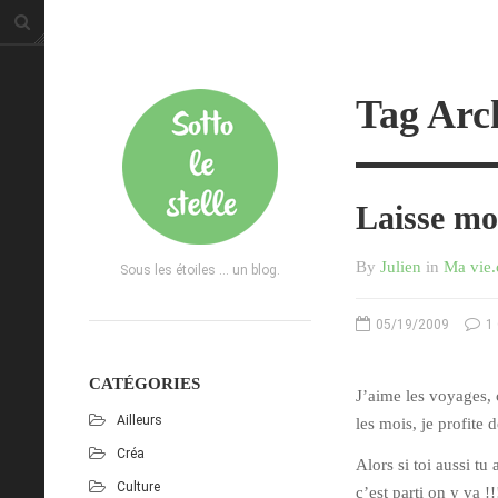
Tag Arch
Laisse moi
By
Julien
in
Ma vie
Sous les étoiles ... un blog.
05/19/2009
1
CATÉGORIES
J’aime les voyages, c
Ailleurs
les mois, je profite 
Créa
Alors si toi aussi tu
Culture
c’est parti on y va 