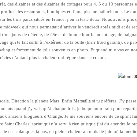
êt, des dizaines et des dizaines de cottages pour 4, 6 ou 10 personnes e
profites des restaurants, boutiques et d’une piscine hallucinante. Le tou
ur les trois parcs situés en France, j’en ai testé deux. Nous avions pris 
 midweek qui nous permettait d’arriver le vendredi après midi et de repa
t trois jours de détente, de fête et de bonne bouffe au cottage, de baigna
vage qui te fait sortir à l’extérieur de la bulle (brrrr froid garanti), de pa
wling et forcément de jolis souvenirs en photo. Et quand tu y vas en n
précies d’autant plus la chaleur qui règne dans ce cocon.
scale. Direction la planète Mars. Enfin
Marseille
si tu préfères. J’y passe
ments quand j’y vais qu’à chaque fois, je loupe mon train pour repartir.
aux anciens blogueurs d’Orange. Je me souviens encore de ce sprint fin
e Saint Charles, sprint qui n’a servi à rien puisque j’ai du attendre le p
de ces calanques là bas, en pleine chaleur au mois de juin où la médit