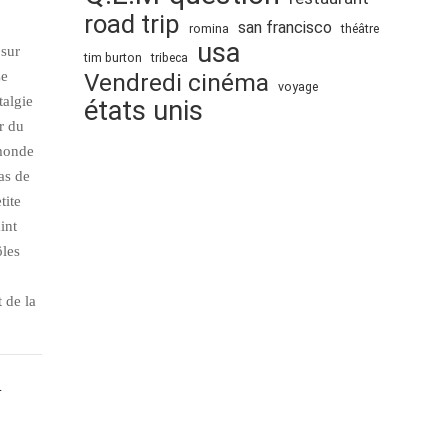
road trip
san francisco
romina
théâtre
usa
 sur
tim burton
tribeca
Ce
Vendredi cinéma
voyage
talgie
états unis
r du
 monde
as de
tite
int
ôles
t de la