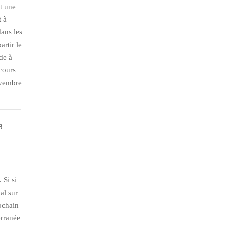
t une
t à
dans les
rtir le
de à
rcours
ovembre
 Si si
al sur
rochain
erranée