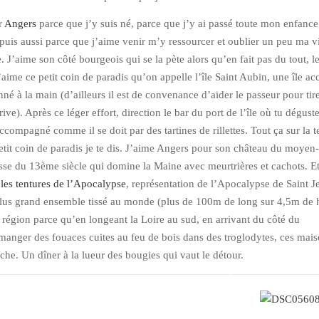
r
Angers
parce que j’y suis né, parce que j’y ai passé toute mon enfance
uis aussi parce que j’aime venir m’y ressourcer et oublier un peu ma v
. J’aime son côté bourgeois qui se la pète alors qu’en fait pas du tout, l
aime ce petit coin de paradis qu’on appelle l’île Saint Aubin, une île ac
né à la main (d’ailleurs il est de convenance d’aider le passeur pour tire
 rive). Après ce léger effort, direction le bar du port de l’île où tu dégust
ompagné comme il se doit par des tartines de rillettes. Tout ça sur la t
petit coin de paradis je te dis. J’aime Angers pour son château du moyen
esse du 13ème siècle qui domine la Maine avec meurtrières et cachots. Et
a
les tentures de l’Apocalypse
, représentation de l’Apocalypse de Saint J
plus grand ensemble tissé au monde (plus de 100m de long sur 4,5m de 
a région parce qu’en longeant la Loire au sud, en arrivant du côté du
manger des fouaces cuites au feu de bois dans des troglodytes, ces mai
oche. Un dîner à la lueur des bougies qui vaut le détour.