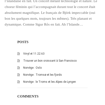
juillet 2009
l’islandaise en fait. Un concert mélant technologie et nature. Le
choeur féminin qui l’accompagnait durant tout le concert était
juin 2009
absolument magnifique. Le français de Björk impeccable (oui
mai 2009
bon les quelques mots, toujours les mêmes). Très planant et
avril 2009
dynamique. Comme Sigur Rós en fait. Ah l’Islande…
mars 2009
février 2009
POSTS
janvier 2009
décembre 2008
Vinyl et 11.22.63
novembre 2008
Trouver un bon croissant à San Francisco
octobre 2008
Norvège : Oslo
Norvège : Tromsø et les fjords
Norvège : le Troms et les Alpes de Lyngen
COMMENTS