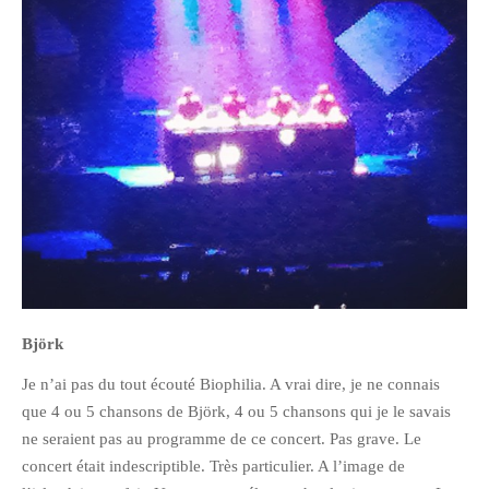
octobre 2010
août 2010
juillet 2010
juin 2010
mai 2010
avril 2010
mars 2010
février 2010
janvier 2010
décembre 2009
Björk
novembre 2009
Je n’ai pas du tout écouté Biophilia. A vrai dire, je ne connais
octobre 2009
que 4 ou 5 chansons de Björk, 4 ou 5 chansons qui je le savais
septembre 2009
ne seraient pas au programme de ce concert. Pas grave. Le
août 2009
concert était indescriptible. Très particulier. A l’image de