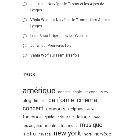
Julien
sur
Norvège : le Troms et les Alpes de
Lyngen
Vânia Wolf
sur
Norvège : le Troms et les Alpes de
Lyngen
LouisB
sur
Urbex dans les Yvelines
Julien
sur
Premières fois
Vania Wolf
sur
Premières fois
TAGS
amérique
angers
apple
arizona
bercy
cinéma
californie
blog
brunch
concert
concours
delphine
expo
facebook
la loge
guide
inde
italie
lense
musique
los angeles
montmartre
muse
new york
métro
norvège
nevada
nora