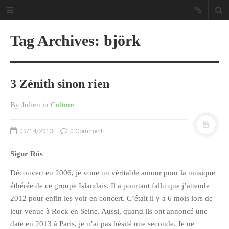
Tag Archives: björk
3 Zénith sinon rien
Sous les étoiles ... un blog.
By
Julien
in
Culture
CATÉGORIES
03/14/2013
0 Comment
Ailleurs
Sigur Rós
Créa
Découvert en 2006, je voue un véritable amour pour la musique
Culture
éthérée de ce groupe Islandais. Il a pourtant fallu que j’attende
Ma Vie.com
2012 pour enfin les voir en concert. C’était il y a 6 mois lors de
leur venue à Rock en Seine. Aussi, quand ils ont annoncé une
Miaaam!
date en 2013 à Paris, je n’ai pas hésité une seconde. Je ne
Pendant Ce Temps À Véra Cruz