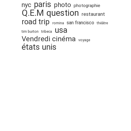
paris
nyc
photo
photographie
Q.E.M
question
restaurant
road trip
san francisco
romina
théâtre
usa
tim burton
tribeca
Vendredi cinéma
voyage
états unis
Proudly powered by WordPress
.
Theme: DW Minion by
DesignWall
. © 2008-
2026
Sottolestelle.fr
. All Rights Reserved.