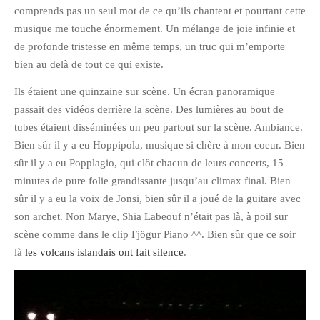
comprends pas un seul mot de ce qu’ils chantent et pourtant cette
Pix&Music
musique me touche énormement. Un mélange de joie infinie et
Q.E.M
de profonde tristesse en même temps, un truc qui m’emporte
Trouvailles
bien au delà de tout ce qui existe.
Vendredi Cinéma
Ils étaient une quinzaine sur scène. Un écran panoramique
passait des vidéos derrière la scène. Des lumières au bout de
tubes étaient disséminées un peu partout sur la scène. Ambiance.
BLOGROLL
Bien sûr il y a eu Hoppipola, musique si chère à mon coeur. Bien
sûr il y a eu Popplagio, qui clôt chacun de leurs concerts, 15
David
minutes de pure folie grandissante jusqu’au climax final. Bien
Delphine
sûr il y a eu la voix de Jonsi, bien sûr il a joué de la guitare avec
Julien
son archet. Non Marye, Shia Labeouf n’était pas là, à poil sur
scène comme dans le clip Fjögur Piano ^^. Bien sûr que ce soir
Vânia
là
les volcans islandais ont fait silence
.
ARCHIVES
avril 2016