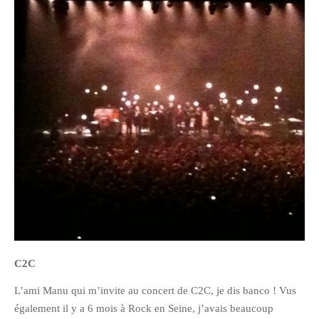
février 2016
janvier 2016
octobre 2014
août 2014
mars 2013
janvier 2013
décembre 2012
octobre 2012
septembre 2012
août 2012
juillet 2012
mai 2012
C2C
avril 2012
L’ami Manu qui m’invite au concert de C2C, je dis banco ! Vus
mars 2012
également il y a 6 mois à Rock en Seine, j’avais beaucoup
février 2012