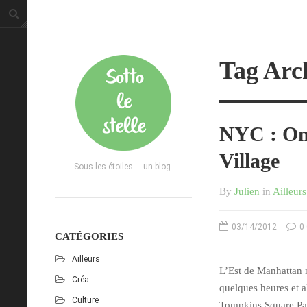
Tag Arch
NYC : One
Village
Sous les étoiles ... un blog.
By
Julien
in
Ailleurs
03/14/2012
0
CATÉGORIES
Ailleurs
L’Est de Manhattan n
Créa
quelques heures et a
Culture
Tompkins Square Par