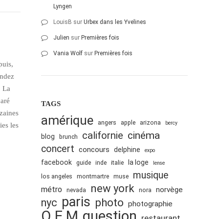
Lyngen
LouisB
sur
Urbex dans les Yvelines
Julien
sur
Premières fois
Vania Wolf
sur
Premières fois
puis,
endez
. La
paré
TAGS
izaines
amérique
angers
apple
arizona
bercy
es les
cinéma
californie
blog
brunch
concert
concours
delphine
expo
facebook
la loge
guide
inde
italie
lense
musique
los angeles
montmartre
muse
new york
métro
norvège
nevada
nora
paris
nyc
photo
photographie
Q.E.M
question
restaurant