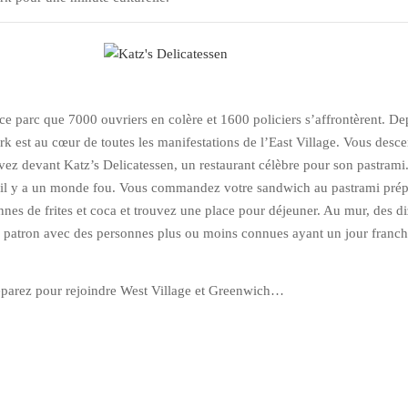
ce parc que 7000 ouvriers en colère et 1600 policiers s’affrontèrent. De
 est au cœur de toutes les manifestations de l’East Village. Vous desc
ivez devant Katz’s Delicatessen, un restaurant célèbre pour son pastrami
t il y a un monde fou. Vous commandez votre sandwich au pastrami pré
nes de frites et coca et trouvez une place pour déjeuner. Au mur, des d
 patron avec des personnes plus ou moins connues ayant un jour franchi
parez pour rejoindre West Village et Greenwich…