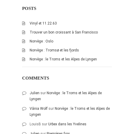
janvier 2012
POSTS
décembre 2011
Vinyl et 11.22.63
novembre 2011
Trouver un bon croissant à San Francisco
octobre 2011
Norvège : Oslo
septembre 2011
Norvège : Tromsø et les fjords
août 2011
Norvège : le Troms et les Alpes de Lyngen
juillet 2011
juin 2011
COMMENTS
mai 2011
avril 2011
Julien
sur
Norvège : le Troms et les Alpes de
mars 2011
Lyngen
février 2011
Vânia Wolf
sur
Norvège : le Troms et les Alpes de
Lyngen
janvier 2011
LouisB
sur
Urbex dans les Yvelines
décembre 2010
novembre 2010
Julien
sur
Premières fois