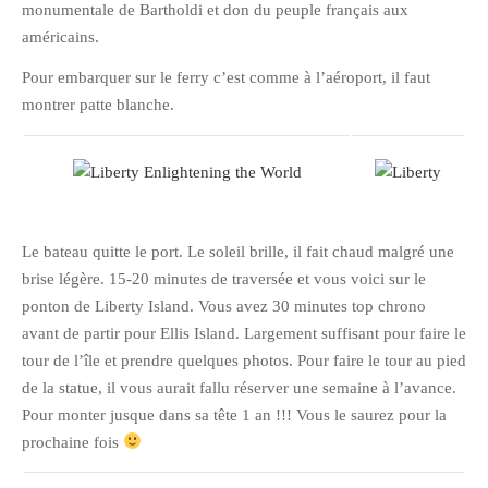
monumentale de Bartholdi et don du peuple français aux
Pix&Music
américains.
Q.E.M
Pour embarquer sur le ferry c’est comme à l’aéroport, il faut
Trouvailles
montrer patte blanche.
Vendredi Cinéma
BLOGROLL
Le bateau quitte le port. Le soleil brille, il fait chaud malgré une
David
brise légère. 15-20 minutes de traversée et vous voici sur le
Delphine
ponton de Liberty Island. Vous avez 30 minutes top chrono
Julien
avant de partir pour Ellis Island. Largement suffisant pour faire le
tour de l’île et prendre quelques photos. Pour faire le tour au pied
Vânia
de la statue, il vous aurait fallu réserver une semaine à l’avance.
Pour monter jusque dans sa tête 1 an !!! Vous le saurez pour la
ARCHIVES
prochaine fois
avril 2016