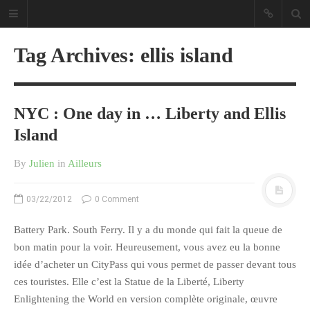
Tag Archives: ellis island
NYC : One day in … Liberty and Ellis
Sous les étoiles ... un blog.
Island
By
Julien
in
Ailleurs
CATÉGORIES
03/22/2012
0 Comment
Ailleurs
Créa
Battery Park. South Ferry. Il y a du monde qui fait la queue de
Culture
bon matin pour la voir. Heureusement, vous avez eu la bonne
idée d’acheter un CityPass qui vous permet de passer devant tous
Ma Vie.com
ces touristes. Elle c’est la Statue de la Liberté, Liberty
Miaaam!
Enlightening the World en version complète originale, œuvre
Pendant Ce Temps À Véra Cruz