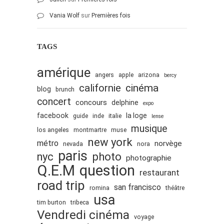
octobre 2010
Vania Wolf
sur
Premières fois
août 2010
juillet 2010
TAGS
juin 2010
amérique
mai 2010
angers
apple
arizona
bercy
cinéma
californie
blog
avril 2010
brunch
concert
concours
delphine
expo
mars 2010
facebook
la loge
guide
inde
italie
lense
février 2010
musique
los angeles
montmartre
muse
janvier 2010
new york
métro
norvège
nevada
nora
décembre 2009
paris
nyc
photo
photographie
novembre 2009
Q.E.M
question
restaurant
octobre 2009
road trip
san francisco
romina
théâtre
septembre 2009
usa
tim burton
tribeca
août 2009
Vendredi cinéma
voyage