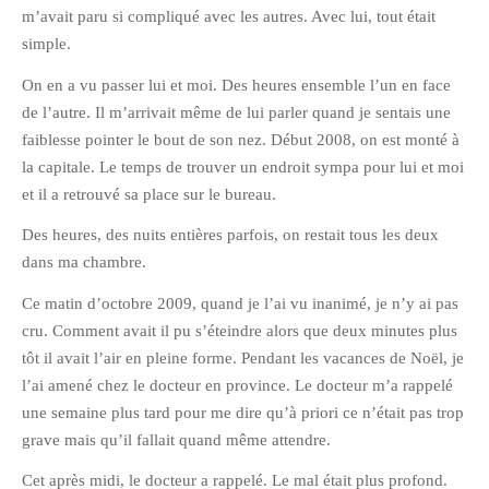
m’avait paru si compliqué avec les autres. Avec lui, tout était
Pix&Music
simple.
Q.E.M
On en a vu passer lui et moi. Des heures ensemble l’un en face
Trouvailles
de l’autre. Il m’arrivait même de lui parler quand je sentais une
Vendredi Cinéma
faiblesse pointer le bout de son nez. Début 2008, on est monté à
la capitale. Le temps de trouver un endroit sympa pour lui et moi
et il a retrouvé sa place sur le bureau.
BLOGROLL
Des heures, des nuits entières parfois, on restait tous les deux
dans ma chambre.
David
Delphine
Ce matin d’octobre 2009, quand je l’ai vu inanimé, je n’y ai pas
Julien
cru. Comment avait il pu s’éteindre alors que deux minutes plus
tôt il avait l’air en pleine forme. Pendant les vacances de Noël, je
Vânia
l’ai amené chez le docteur en province. Le docteur m’a rappelé
une semaine plus tard pour me dire qu’à priori ce n’était pas trop
ARCHIVES
grave mais qu’il fallait quand même attendre.
Cet après midi, le docteur a rappelé. Le mal était plus profond.
avril 2016