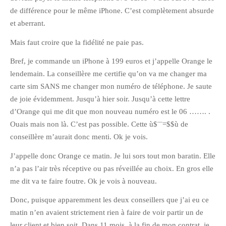
juillet 2009
de différence pour le même iPhone. C’est complètement absurde
juin 2009
et aberrant.
mai 2009
Mais faut croire que la fidélité ne paie pas.
avril 2009
Bref, je commande un iPhone à 199 euros et j’appelle Orange le
mars 2009
lendemain. La conseillère me certifie qu’on va me changer ma
février 2009
carte sim SANS me changer mon numéro de téléphone. Je saute
janvier 2009
de joie évidemment. Jusqu’à hier soir. Jusqu’à cette lettre
décembre 2008
d’Orange qui me dit que mon nouveau numéro est le 06 ……. .
novembre 2008
Ouais mais non là. C’est pas possible. Cette ù$¨¨=$$ù de
conseillère m’aurait donc menti. Ok je vois.
octobre 2008
J’appelle donc Orange ce matin. Je lui sors tout mon baratin. Elle
n’a pas l’air très réceptive ou pas réveillée au choix. En gros elle
me dit va te faire foutre. Ok je vois à nouveau.
Donc, puisque apparemment les deux conseillers que j’ai eu ce
matin n’en avaient strictement rien à faire de voir partir un de
leur client et bien soit. Dans 11 mois, à la fin de mon contrat, je