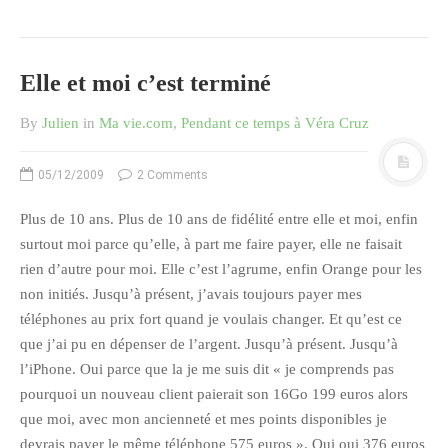
octobre 2010
août 2010
Elle et moi c’est terminé
juillet 2010
juin 2010
By
Julien
in
Ma vie.com
,
Pendant ce temps à Véra Cruz
mai 2010
05/12/2009
2 Comments
avril 2010
mars 2010
Plus de 10 ans. Plus de 10 ans de fidélité entre elle et moi, enfin
février 2010
surtout moi parce qu’elle, à part me faire payer, elle ne faisait
rien d’autre pour moi. Elle c’est l’agrume, enfin Orange pour les
janvier 2010
non initiés. Jusqu’à présent, j’avais toujours payer mes
décembre 2009
téléphones au prix fort quand je voulais changer. Et qu’est ce
novembre 2009
que j’ai pu en dépenser de l’argent. Jusqu’à présent. Jusqu’à
octobre 2009
l’iPhone. Oui parce que la je me suis dit « je comprends pas
septembre 2009
pourquoi un nouveau client paierait son 16Go 199 euros alors
que moi, avec mon ancienneté et mes points disponibles je
août 2009
devrais payer le même téléphone 575 euros ». Oui oui 376 euros