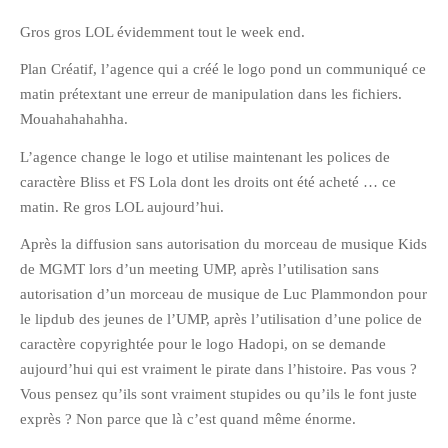
janvier 2012
Gros gros LOL évidemment tout le week end.
décembre 2011
Plan Créatif, l’agence qui a créé le logo pond un communiqué ce
novembre 2011
matin prétextant une erreur de manipulation dans les fichiers.
octobre 2011
Mouahahahahha.
septembre 2011
L’agence change le logo et utilise maintenant les polices de
août 2011
caractère Bliss et FS Lola dont les droits ont été acheté … ce
matin. Re gros LOL aujourd’hui.
juillet 2011
juin 2011
Après la diffusion sans autorisation du morceau de musique Kids
mai 2011
de MGMT lors d’un meeting UMP, après l’utilisation sans
autorisation d’un morceau de musique de Luc Plammondon pour
avril 2011
le lipdub des jeunes de l’UMP, après l’utilisation d’une police de
mars 2011
caractère copyrightée pour le logo Hadopi, on se demande
février 2011
aujourd’hui qui est vraiment le pirate dans l’histoire. Pas vous ?
janvier 2011
Vous pensez qu’ils sont vraiment stupides ou qu’ils le font juste
décembre 2010
exprès ? Non parce que là c’est quand même énorme.
novembre 2010