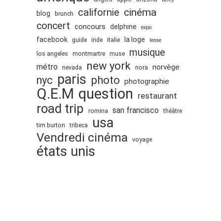
cinéma
californie
blog
brunch
concert
concours
delphine
expo
facebook
la loge
guide
inde
italie
lense
musique
los angeles
montmartre
muse
new york
métro
norvège
nevada
nora
paris
nyc
photo
photographie
Q.E.M
question
restaurant
road trip
san francisco
romina
théâtre
usa
tim burton
tribeca
Vendredi cinéma
voyage
états unis