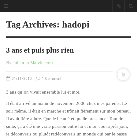
Tag Archives: hadopi
3 ans et puis plus rien
Sous les étoiles ... un blog.
By
Julien
in
Ma vie.com
CATÉGORIES
01/11/2010
1 Comment
Ailleurs
3 ans qu’on vivait ensemble lui et moi.
Créa
Il était arrivé un matin de novembre 2006 chez mes parents. Le
Culture
soir même, il était en marche et trônait fièrement sur mon bureau.
Ma Vie.com
Il avait fière allure. Quelle beauté et quelle prestance. Tout de
suite, ça a été une vraie passion entre lui et moi. Jour après jour,
Miaaam!
je découvrais ou plutôt redécouvrais un monde qui par le passé
Pendant Ce Temps À Véra Cruz