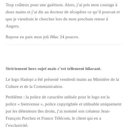
Trop coûteux pour une guérison. Alors, j’ai pris mon courage à
février 2016
deux mains et j’ai dis au docteur de récupérer ce qu’il pouvait et
janvier 2016
que je viendrais le chercher lors de mon prochain retour à
octobre 2014
Angers.
août 2014
Repose en paix mon joli iMac 24 pouces.
mars 2013
janvier 2013
décembre 2012
octobre 2012
Strictement hors sujet mais c’est tellement hilarant.
septembre 2012
Le logo Hadopi a été présenté vendredi matin au Ministère de la
août 2012
Culture et de la Communication.
juillet 2012
Problème : la police de caractère utilisée pour le logo est la
mai 2012
police « bienvenue », police copyrightée et utilisable uniquement
avril 2012
par les détenteurs des droits, j’ai nommé son créateur Jean-
mars 2012
François Porchez et France Télécom, le client qui en a
l’exclusivité.
février 2012