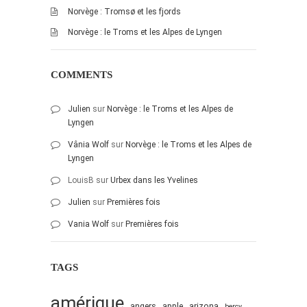
Norvège : Tromsø et les fjords
Norvège : le Troms et les Alpes de Lyngen
COMMENTS
Julien
sur
Norvège : le Troms et les Alpes de
Lyngen
Vânia Wolf
sur
Norvège : le Troms et les Alpes de
Lyngen
LouisB
sur
Urbex dans les Yvelines
Julien
sur
Premières fois
Vania Wolf
sur
Premières fois
TAGS
amérique
angers
apple
arizona
bercy