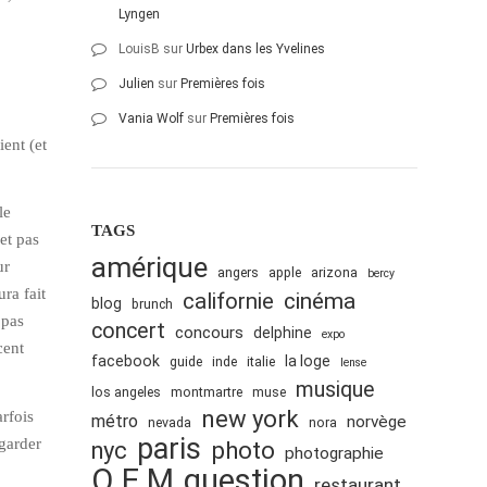
Lyngen
LouisB
sur
Urbex dans les Yvelines
Julien
sur
Premières fois
Vania Wolf
sur
Premières fois
ient (et
le
TAGS
et pas
amérique
ur
angers
apple
arizona
bercy
ra fait
cinéma
californie
blog
brunch
 pas
concert
concours
delphine
expo
cent
facebook
la loge
guide
inde
italie
lense
musique
los angeles
montmartre
muse
new york
rfois
métro
norvège
nevada
nora
paris
garder
nyc
photo
photographie
Q.E.M
question
restaurant