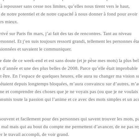
à repousser sans cesse nos limites, qu’elles nous tirent vers le haut,
 de notre potentiel et de notre capacité à nous donner à fond pour avoir
urs mieux.
rivé sur Paris fin mars, j’ai fait des tas de rencontres. Tant au niveau
sonnel. Et j’en suis toujours ressorti grandi, tellement les personnes éta
ssionnées et savaient le communiquer.
e date de ce week-end et est sans doute (et je pèse mes mots) la plus bel
in d’année et une des plus belles de 2008. Parce qu’elle était improbable 
ut être. En l’espace de quelques heures, elle aura su changer ma vision s
 étaient depuis longtemps bloquées, m’aura convaincu sur d’autres, m’au
e et comprendre des choses que je ne voyais pas (ou que je ne voulais
ransmis toute la passion qui l’anime et ce avec des mots simples et un ac
ouvent et facilement pour des personnes qui savent trouver les mots, pa
t mal mais qui au bout du compte me permettent d’avancer, de ne pas re
r le travail accompli, de voir grand.