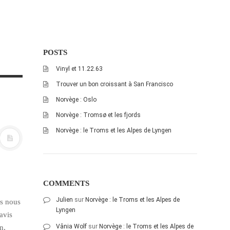
POSTS
Vinyl et 11.22.63
Trouver un bon croissant à San Francisco
Norvège : Oslo
Norvège : Tromsø et les fjords
Norvège : le Troms et les Alpes de Lyngen
COMMENTS
Julien
sur
Norvège : le Troms et les Alpes de
es nous
Lyngen
avis
Vânia Wolf
sur
Norvège : le Troms et les Alpes de
n,