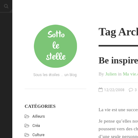
Tag Arch
Be inspir
By
Julien
in
Ma vie
Sous les étoiles ... un blog.
12/22/2008
3
CATÉGORIES
La vie est une succ
Ailleurs
Je pense qu’elles no
Créa
poussent vers des ch
Culture
d’une seule personne