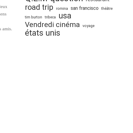
road trip
deux
san francisco
romina
théâtre
usa
gens
tim burton
tribeca
Vendredi cinéma
voyage
s amis.
états unis