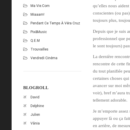
qu’elles nous aident 
Ma Vie.com
conscientes (ou pas)
Miaaam!
toujours plus, toujo
Pendant Ce Temps À Véra Cruz
Depuis que je suis ar
Pix&Music
professionnel que per
Q.E.M
le sont toujours) pa
Trouvailles
La dernière rencontr
Vendredi Cinéma
rencontre de cette f
du tout planifiée pe
certaines choses qui
avancer sur moi mêm
BLOGROLL
voir), bref m’aura t
David
tellement adorable.
Delphine
Je m’emporte assez s
Julien
appuyer là ou ça fai
Vânia
en arrière, de mesure