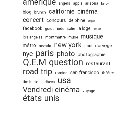
amérique
angers
apple
arizona
bercy
octobre 2010
cinéma
californie
blog
brunch
août 2010
concert
concours
delphine
expo
juillet 2010
facebook
la loge
guide
inde
italie
lense
musique
juin 2010
los angeles
montmartre
muse
new york
métro
norvège
nevada
nora
mai 2010
paris
nyc
photo
photographie
avril 2010
Q.E.M
question
restaurant
mars 2010
road trip
san francisco
romina
théâtre
février 2010
usa
tim burton
tribeca
janvier 2010
Vendredi cinéma
voyage
décembre 2009
états unis
novembre 2009
octobre 2009
septembre 2009
août 2009