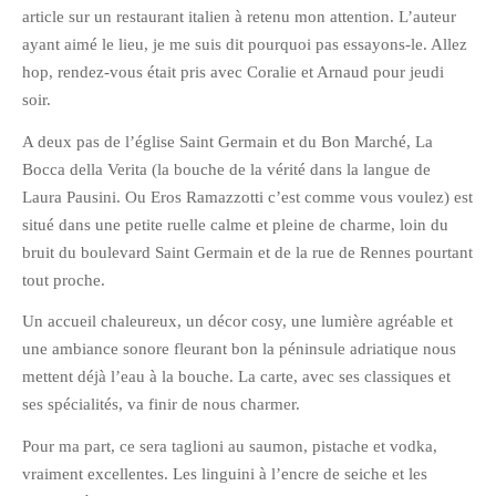
article sur un restaurant italien à retenu mon attention. L’auteur
Pix&Music
ayant aimé le lieu, je me suis dit pourquoi pas essayons-le. Allez
Q.E.M
hop, rendez-vous était pris avec Coralie et Arnaud pour jeudi
Trouvailles
soir.
Vendredi Cinéma
A deux pas de l’église Saint Germain et du Bon Marché, La
Bocca della Verita (la bouche de la vérité dans la langue de
Laura Pausini. Ou Eros Ramazzotti c’est comme vous voulez) est
BLOGROLL
situé dans une petite ruelle calme et pleine de charme, loin du
bruit du boulevard Saint Germain et de la rue de Rennes pourtant
David
tout proche.
Delphine
Un accueil chaleureux, un décor cosy, une lumière agréable et
Julien
une ambiance sonore fleurant bon la péninsule adriatique nous
Vânia
mettent déjà l’eau à la bouche. La carte, avec ses classiques et
ses spécialités, va finir de nous charmer.
ARCHIVES
Pour ma part, ce sera taglioni au saumon, pistache et vodka,
vraiment excellentes. Les linguini à l’encre de seiche et les
avril 2016