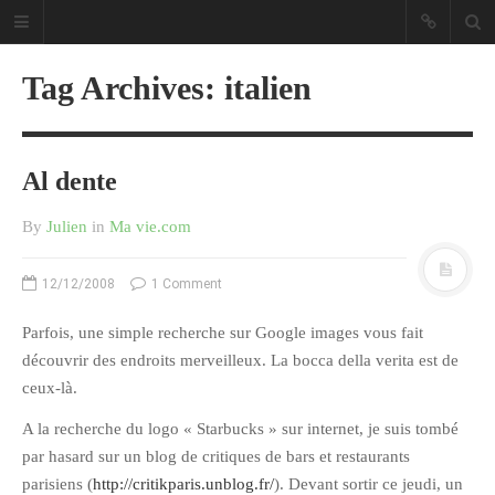
Tag Archives: italien
Al dente
Sous les étoiles ... un blog.
By
Julien
in
Ma vie.com
CATÉGORIES
12/12/2008
1 Comment
Ailleurs
Parfois, une simple recherche sur Google images vous fait
découvrir des endroits merveilleux. La bocca della verita est de
Créa
ceux-là.
Culture
Ma Vie.com
A la recherche du logo « Starbucks » sur internet, je suis tombé
par hasard sur un blog de critiques de bars et restaurants
Miaaam!
parisiens (
http://critikparis.unblog.fr/
). Devant sortir ce jeudi, un
Pendant Ce Temps À Véra Cruz