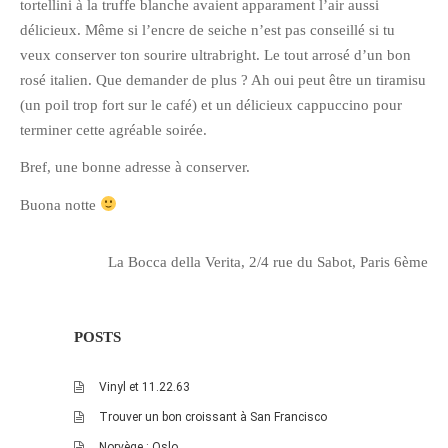
tortellini à la truffe blanche avaient apparament l’air aussi
février 2016
délicieux. Même si l’encre de seiche n’est pas conseillé si tu
veux conserver ton sourire ultrabright. Le tout arrosé d’un bon
janvier 2016
rosé italien. Que demander de plus ? Ah oui peut être un tiramisu
octobre 2014
(un poil trop fort sur le café) et un délicieux cappuccino pour
août 2014
terminer cette agréable soirée.
mars 2013
Bref, une bonne adresse à conserver.
janvier 2013
Buona notte
décembre 2012
octobre 2012
La Bocca della Verita, 2/4 rue du Sabot, Paris 6ème
septembre 2012
août 2012
juillet 2012
POSTS
mai 2012
avril 2012
Vinyl et 11.22.63
mars 2012
Trouver un bon croissant à San Francisco
février 2012
Norvège : Oslo