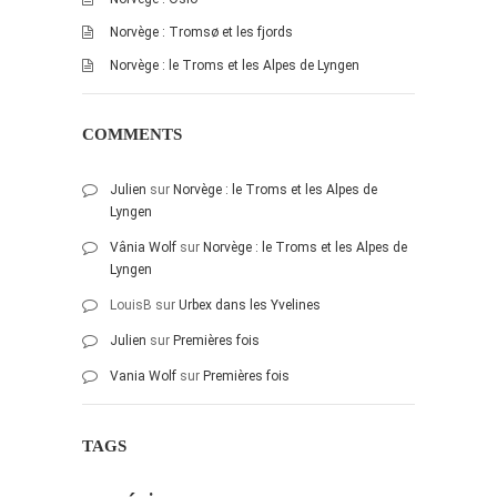
janvier 2012
Norvège : Tromsø et les fjords
décembre 2011
Norvège : le Troms et les Alpes de Lyngen
novembre 2011
octobre 2011
COMMENTS
septembre 2011
Julien
sur
Norvège : le Troms et les Alpes de
août 2011
Lyngen
juillet 2011
Vânia Wolf
sur
Norvège : le Troms et les Alpes de
juin 2011
Lyngen
mai 2011
LouisB
sur
Urbex dans les Yvelines
avril 2011
Julien
sur
Premières fois
mars 2011
Vania Wolf
sur
Premières fois
février 2011
janvier 2011
TAGS
décembre 2010
novembre 2010