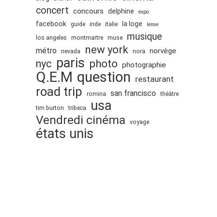
concert
concours
delphine
expo
facebook
la loge
guide
inde
italie
lense
musique
los angeles
montmartre
muse
new york
métro
norvège
nevada
nora
paris
nyc
photo
photographie
Q.E.M
question
restaurant
road trip
san francisco
romina
théâtre
usa
tim burton
tribeca
Vendredi cinéma
voyage
états unis