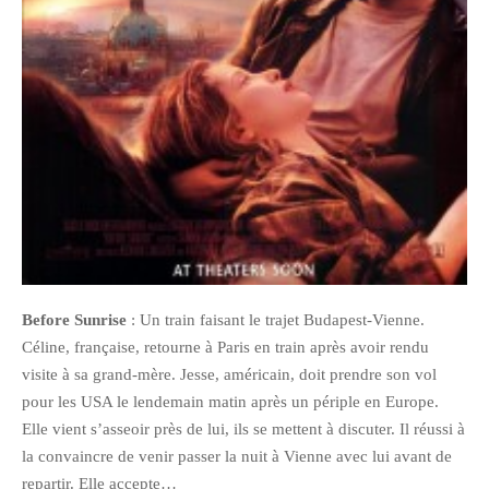
février 2016
janvier 2016
octobre 2014
août 2014
mars 2013
janvier 2013
décembre 2012
octobre 2012
septembre 2012
Before Sunrise
: Un train faisant le trajet Budapest-Vienne.
août 2012
Céline, française, retourne à Paris en train après avoir rendu
juillet 2012
visite à sa grand-mère. Jesse, américain, doit prendre son vol
mai 2012
pour les USA le lendemain matin après un périple en Europe.
avril 2012
Elle vient s’asseoir près de lui, ils se mettent à discuter. Il réussi à
mars 2012
la convaincre de venir passer la nuit à Vienne avec lui avant de
repartir. Elle accepte…
février 2012