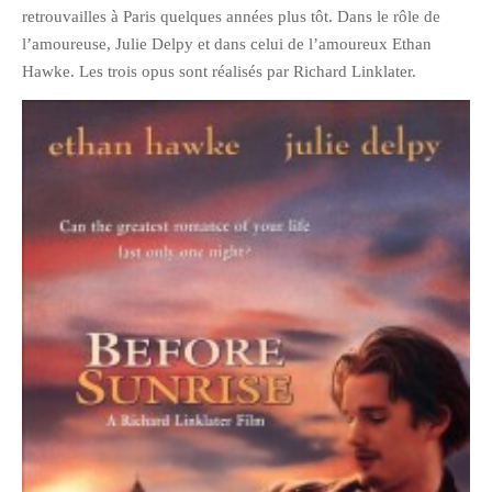
retrouvailles à Paris quelques années plus tôt. Dans le rôle de
Pix&Music
l’amoureuse, Julie Delpy et dans celui de l’amoureux Ethan
Q.E.M
Hawke. Les trois opus sont réalisés par
Richard Linklater
.
Trouvailles
Vendredi Cinéma
BLOGROLL
David
Delphine
Julien
Vânia
ARCHIVES
avril 2016