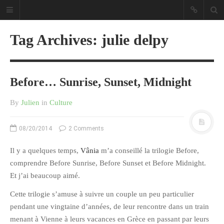
Tag Archives: julie delpy
Before… Sunrise, Sunset, Midnight
Sous les étoiles ... un blog.
By
Julien
in
Culture
CATÉGORIES
08/20/2014
2 Comments
Ailleurs
Il y a quelques temps,
Vânia
m’a conseillé la trilogie Before,
comprendre Before Sunrise, Before Sunset et Before Midnight.
Créa
Et j’ai beaucoup aimé.
Culture
Ma Vie.com
Cette trilogie s’amuse à suivre un couple un peu particulier
pendant une vingtaine d’années, de leur rencontre dans un train
Miaaam!
menant à Vienne à leurs vacances en Grèce en passant par leurs
Pendant Ce Temps À Véra Cruz