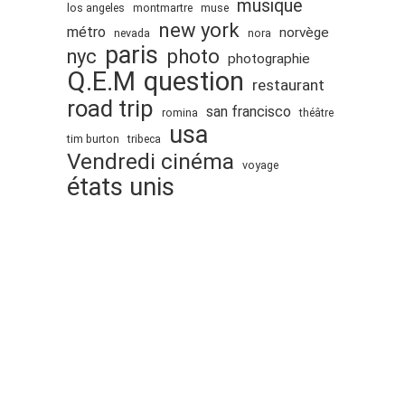
musique
los angeles
montmartre
muse
janvier 2012
new york
métro
norvège
nevada
nora
paris
décembre 2011
nyc
photo
photographie
Q.E.M
question
novembre 2011
restaurant
road trip
octobre 2011
san francisco
romina
théâtre
usa
septembre 2011
tim burton
tribeca
Vendredi cinéma
août 2011
voyage
états unis
juillet 2011
juin 2011
mai 2011
avril 2011
mars 2011
février 2011
janvier 2011
décembre 2010
Proudly powered by WordPress
.
Theme: DW Minion by
DesignWall
. © 2008-
novembre 2010