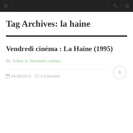
Tag Archives: la haine
Vendredi cinéma : La Haine (1995)
Sous les étoiles ... un blog.
By
Julien
in
Vendredi cinéma
CATÉGORIES
09/28/2012
0 Comment
Ailleurs
Créa
Culture
Ma Vie.com
Miaaam!
Pendant Ce Temps À Véra Cruz