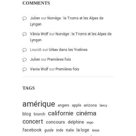
COMMENTS
février 2016
janvier 2016
Julien
sur
Norvège : le Troms et les Alpes de
Lyngen
octobre 2014
Vânia Wolf
sur
Norvège : le Troms et les Alpes de
août 2014
Lyngen
mars 2013
LouisB
sur
Urbex dans les Yvelines
janvier 2013
Julien
sur
Premières fois
décembre 2012
Vania Wolf
sur
Premières fois
octobre 2012
septembre 2012
TAGS
août 2012
juillet 2012
amérique
angers
apple
arizona
bercy
mai 2012
cinéma
californie
blog
brunch
avril 2012
concert
concours
delphine
expo
mars 2012
facebook
la loge
guide
inde
italie
lense
février 2012