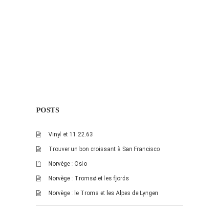
Pix&Music
Q.E.M
Trouvailles
Vendredi Cinéma
BLOGROLL
POSTS
David
Delphine
Vinyl et 11.22.63
Julien
Trouver un bon croissant à San Francisco
Vânia
Norvège : Oslo
Norvège : Tromsø et les fjords
ARCHIVES
Norvège : le Troms et les Alpes de Lyngen
avril 2016