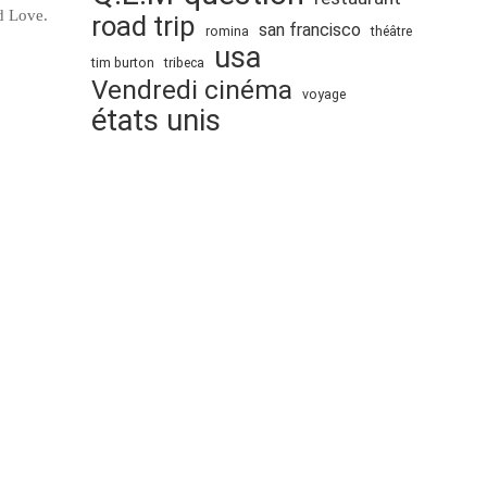
d Love.
road trip
san francisco
romina
théâtre
usa
tim burton
tribeca
Vendredi cinéma
voyage
états unis