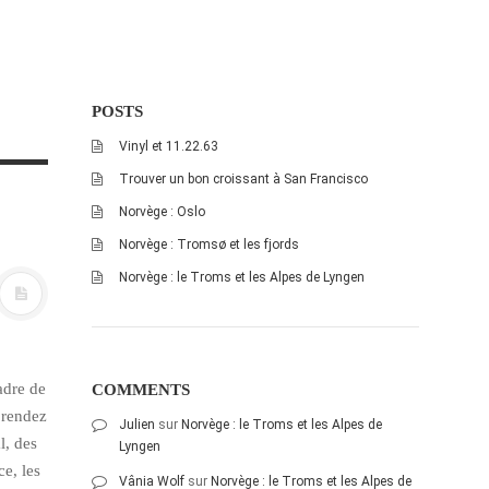
POSTS
Vinyl et 11.22.63
Trouver un bon croissant à San Francisco
Norvège : Oslo
Norvège : Tromsø et les fjords
Norvège : le Troms et les Alpes de Lyngen
adre de
COMMENTS
t rendez
Julien
sur
Norvège : le Troms et les Alpes de
l, des
Lyngen
e, les
Vânia Wolf
sur
Norvège : le Troms et les Alpes de