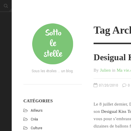
Tag Arch
Desigual 
By
Julien
in
Ma vie
Sous les étoiles ... un blog.
07/20/2010
0
CATÉGORIES
Le 8 juillet dernier,
Ailleurs
son
Desigual Kiss T
vous pour s’embrasser
Créa
dizaines de ballons 
Culture