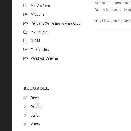
bonbons étaient bons 
Ma Vie.com
j’ai eu le temps de 
Miaaam!
Voici les photos de c
Pendant Ce Temps À Véra Cruz
Pix&Music
Q.E.M
Trouvailles
Vendredi Cinéma
BLOGROLL
David
Delphine
Julien
Vânia