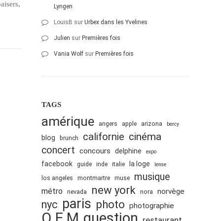
aisers,
Lyngen
LouisB
sur
Urbex dans les Yvelines
Julien
sur
Premières fois
Vania Wolf
sur
Premières fois
TAGS
amérique
angers
apple
arizona
bercy
cinéma
californie
blog
brunch
concert
concours
delphine
expo
facebook
la loge
guide
inde
italie
lense
musique
los angeles
montmartre
muse
new york
métro
norvège
nevada
nora
paris
nyc
photo
photographie
Q.E.M
question
restaurant