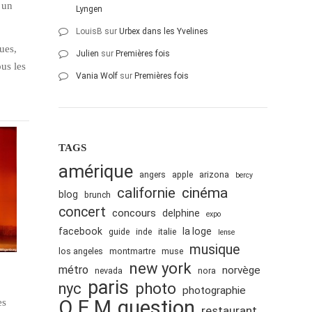
 un
Lyngen
LouisB
sur
Urbex dans les Yvelines
ues,
Julien
sur
Premières fois
ous les
Vania Wolf
sur
Premières fois
TAGS
amérique
angers
apple
arizona
bercy
cinéma
californie
blog
brunch
concert
concours
delphine
expo
facebook
la loge
guide
inde
italie
lense
musique
los angeles
montmartre
muse
new york
métro
norvège
nevada
nora
paris
nyc
photo
photographie
Q.E.M
question
es
restaurant