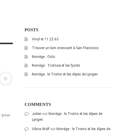
POSTS
Vinyl et 11.22.63
Trouver un bon croissant à San Francisco
Norvège : Oslo
Norvège : Tromsø et les fjords
Norvège : le Troms et les Alpes de Lyngen
COMMENTS
Julien
sur
Norvège : le Troms et les Alpes de
r pour
Lyngen
Vânia Wolf
sur
Norvège : le Troms et les Alpes de