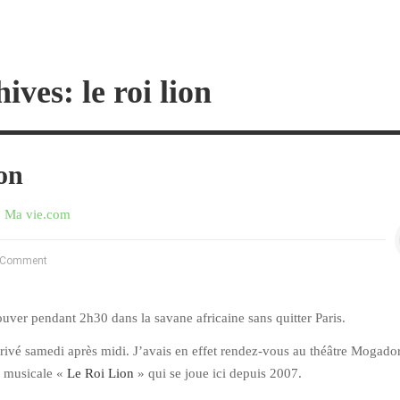
ives: le roi lion
on
,
Ma vie.com
 Comment
ver pendant 2h30 dans la savane africaine sans quitter Paris.
rrivé samedi après midi. J’avais en effet rendez-vous au théâtre Mogado
e musicale «
Le Roi Lion
» qui se joue ici depuis 2007.