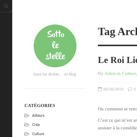
Tag Arch
Le Roi Li
By
Julien
in
Culture
Sous les étoiles ... un blog.
05/20/2010
0
CATÉGORIES
Ou comment se retrou
Ailleurs
C’est ce qui m’est a
Créa
assister à la comédi
Culture