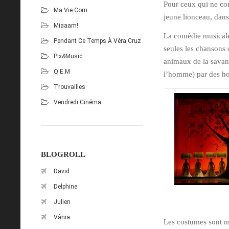
Pour ceux qui ne con
Ma Vie.com
jeune lionceau, dans
Miaaam!
La comédie musicale
Pendant Ce Temps À Véra Cruz
seules les chansons 
Pix&Music
animaux de la savane
Q.E.M
l’homme) par des hom
Trouvailles
Vendredi Cinéma
BLOGROLL
David
Delphine
Julien
Vânia
Les costumes sont ma