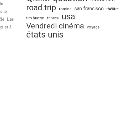
du
road trip
san francisco
romina
théâtre
s le
usa
tim burton
tribeca
fle. Les
Vendredi cinéma
x et à
voyage
états unis