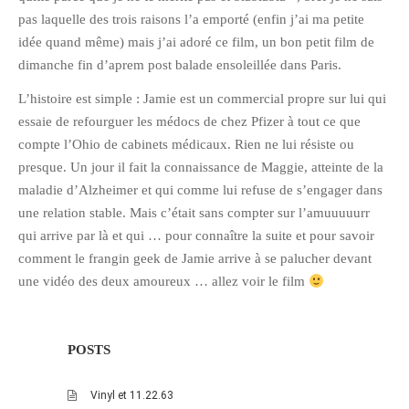
pas laquelle des trois raisons l’a emporté (enfin j’ai ma petite
janvier 2012
idée quand même) mais j’ai adoré ce film, un bon petit film de
décembre 2011
dimanche fin d’aprem post balade ensoleillée dans Paris.
novembre 2011
L’histoire est simple : Jamie est un commercial propre sur lui qui
octobre 2011
essaie de refourguer les médocs de chez Pfizer à tout ce que
septembre 2011
compte l’Ohio de cabinets médicaux. Rien ne lui résiste ou
août 2011
presque. Un jour il fait la connaissance de Maggie, atteinte de la
juillet 2011
maladie d’Alzheimer et qui comme lui refuse de s’engager dans
une relation stable. Mais c’était sans compter sur l’amuuuuurr
juin 2011
qui arrive par là et qui … pour connaître la suite et pour savoir
mai 2011
comment le frangin geek de Jamie arrive à se palucher devant
avril 2011
une vidéo des deux amoureux … allez voir le film
mars 2011
février 2011
POSTS
janvier 2011
décembre 2010
Vinyl et 11.22.63
novembre 2010