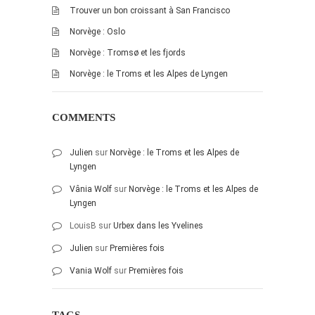
Trouver un bon croissant à San Francisco
octobre 2010
Norvège : Oslo
août 2010
Norvège : Tromsø et les fjords
juillet 2010
Norvège : le Troms et les Alpes de Lyngen
juin 2010
mai 2010
COMMENTS
avril 2010
mars 2010
Julien
sur
Norvège : le Troms et les Alpes de
Lyngen
février 2010
janvier 2010
Vânia Wolf
sur
Norvège : le Troms et les Alpes de
Lyngen
décembre 2009
LouisB
sur
Urbex dans les Yvelines
novembre 2009
Julien
sur
Premières fois
octobre 2009
Vania Wolf
sur
Premières fois
septembre 2009
août 2009
TAGS