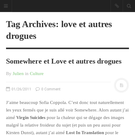
Tag Archives: love et autres
drogues
Sous les étoiles ... un blog.
Somewhere et Love et autres drogues
By
Julien
in
Culture
CATÉGORIES
Ailleurs
01/26/2011
0 Comment
Créa
J’aime beaucoup Sofia Coppola. C’est donc tout naturellement
Culture
les yeux fermés que je suis allé voir Somewhere. Alors autant j’ai
Ma Vie.com
aimé
Virgin Suicides
pour la chaleur qui se dégage des images
malgré la relative froideur du sujet (et puis un peu aussi pour
Miaaam!
Kirsten Dunst), autant j’ai aimé
Lost In Translation
pour le
Pendant Ce Temps À Véra Cruz