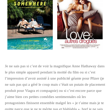
février 2016
janvier 2016
octobre 2014
août 2014
mars 2013
janvier 2013
décembre 2012
octobre 2012
septembre 2012
Je ne sais pas si c’est de voir la magnifique Anne Hathaway dans
le plus simple appareil pendant la moitié du film ou si c’est
août 2012
l’impression d’avoir assisté à une publicité géante pour Pfizer (je
juillet 2012
ne sais pas qui a géré le coup mais c’était un putain de placement
mai 2012
produit pour Viagra et compagnie) ou si c’est encore parce que
avril 2012
j’aime bien ces petites comédies sentimentales où les
mars 2012
protagonistes finissent ensemble malgré les « je t’aime mais je te
quitte parce que je ne te mérite pas et blablabla », bref je ne sais
février 2012