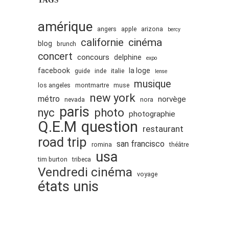
juillet 2009
juin 2009
amérique
angers
apple
arizona
bercy
mai 2009
cinéma
californie
blog
brunch
avril 2009
concert
concours
delphine
expo
mars 2009
facebook
la loge
guide
inde
italie
lense
février 2009
musique
los angeles
montmartre
muse
janvier 2009
new york
métro
norvège
nevada
nora
paris
décembre 2008
nyc
photo
photographie
Q.E.M
question
novembre 2008
restaurant
road trip
octobre 2008
san francisco
romina
théâtre
usa
tim burton
tribeca
Vendredi cinéma
voyage
états unis