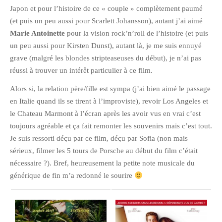
Japon et pour l’histoire de ce « couple » complètement paumé
Pix&Music
(et puis un peu aussi pour Scarlett Johansson), autant j’ai aimé
Q.E.M
Marie Antoinette
pour la vision rock’n’roll de l’histoire (et puis
Trouvailles
un peu aussi pour Kirsten Dunst), autant là, je me suis ennuyé
grave (malgré les blondes stripteaseuses du début), je n’ai pas
Vendredi Cinéma
réussi à trouver un intérêt particulier à ce film.
Alors si, la relation père/fille est sympa (j’ai bien aimé le passage
BLOGROLL
en Italie quand ils se tirent à l’improviste), revoir Los Angeles et
le Chateau Marmont à l’écran après les avoir vus en vrai c’est
David
toujours agréable et ça fait remonter les souvenirs mais c’est tout.
Delphine
Je suis ressorti déçu par ce film, déçu par Sofia (non mais
Julien
sérieux, filmer les 5 tours de Porsche au début du film c’était
nécessaire ?). Bref, heureusement la petite note musicale du
Vânia
générique de fin m’a redonné le sourire
ARCHIVES
avril 2016