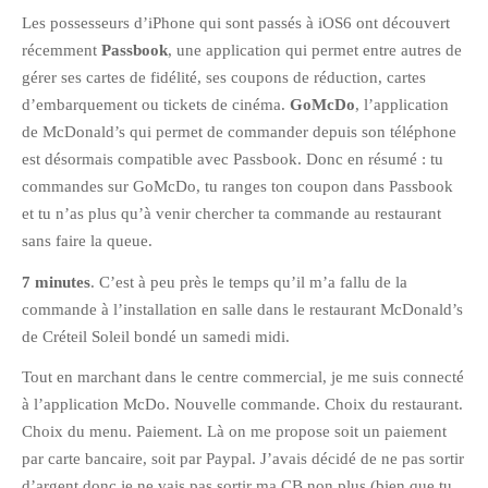
Les possesseurs d’iPhone qui sont passés à iOS6 ont découvert
Pix&Music
récemment
Passbook
, une application qui permet entre autres de
Q.E.M
gérer ses cartes de fidélité, ses coupons de réduction, cartes
Trouvailles
d’embarquement ou tickets de cinéma.
GoMcDo
, l’application
Vendredi Cinéma
de McDonald’s qui permet de commander depuis son téléphone
est désormais compatible avec Passbook. Donc en résumé : tu
commandes sur GoMcDo, tu ranges ton coupon dans Passbook
BLOGROLL
et tu n’as plus qu’à venir chercher ta commande au restaurant
sans faire la queue.
David
7 minutes
. C’est à peu près le temps qu’il m’a fallu de la
Delphine
commande à l’installation en salle dans le restaurant McDonald’s
Julien
de Créteil Soleil bondé un samedi midi.
Vânia
Tout en marchant dans le centre commercial, je me suis connecté
à l’application McDo. Nouvelle commande. Choix du restaurant.
ARCHIVES
Choix du menu. Paiement. Là on me propose soit un paiement
par carte bancaire, soit par Paypal. J’avais décidé de ne pas sortir
avril 2016
d’argent donc je ne vais pas sortir ma CB non plus (bien que tu