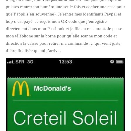
puisses rentrer ton numéro une seule fois et cocher une case pour
février 2016
que l’appli s’en souvienne). Je rentre mes identifiants Paypal et
janvier 2016
hop c’est payé. Je reçois mon QR code que j’enregistre
octobre 2014
directement dans mon Passbook et je file au restaurant. Je passe
août 2014
mon téléphone sur la borne pour qu’elle scanne mon code et
mars 2013
direction la caisse pour retirer ma commande … qui vient juste
d’être finalisée quand j’arrive.
janvier 2013
décembre 2012
octobre 2012
septembre 2012
août 2012
juillet 2012
mai 2012
avril 2012
mars 2012
février 2012