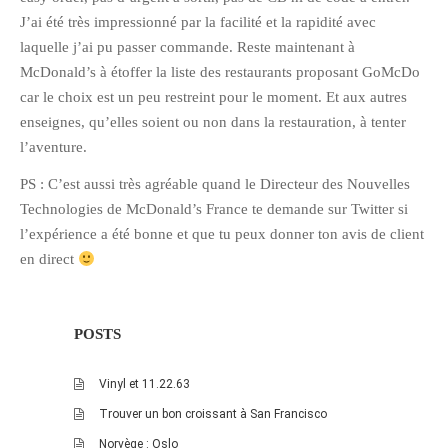
J’ai été très impressionné par la facilité et la rapidité avec
octobre 2010
laquelle j’ai pu passer commande. Reste maintenant à
août 2010
McDonald’s à étoffer la liste des restaurants proposant GoMcDo
juillet 2010
car le choix est un peu restreint pour le moment. Et aux autres
juin 2010
enseignes, qu’elles soient ou non dans la restauration, à tenter
l’aventure.
mai 2010
avril 2010
PS : C’est aussi très agréable quand le Directeur des Nouvelles
Technologies de McDonald’s France te demande sur Twitter si
mars 2010
l’expérience a été bonne et que tu peux donner ton avis de client
février 2010
en direct
janvier 2010
décembre 2009
novembre 2009
POSTS
octobre 2009
Vinyl et 11.22.63
septembre 2009
Trouver un bon croissant à San Francisco
août 2009
Norvège : Oslo