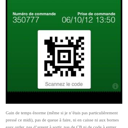
janvier 2012
décembre 2011
novembre 2011
octobre 2011
septembre 2011
août 2011
juillet 2011
juin 2011
mai 2011
avril 2011
mars 2011
février 2011
janvier 2011
Gain de temps énorme (même si je n’étais pas particulièrement
décembre 2010
pressé ce midi), pas de queue à faire, ni en caisse ni aux bornes
easy order, pas d’argent à sortir, pas de CB ni de code à entrer.
novembre 2010