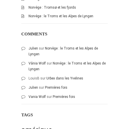
juillet 2009
Norvège : Tromsø et les fjords
juin 2009
Norvège : le Troms et les Alpes de Lyngen
mai 2009
avril 2009
COMMENTS
mars 2009
février 2009
Julien
sur
Norvège : le Troms et les Alpes de
janvier 2009
Lyngen
décembre 2008
Vânia Wolf
sur
Norvège : le Troms et les Alpes de
novembre 2008
Lyngen
octobre 2008
LouisB
sur
Urbex dans les Yvelines
Julien
sur
Premières fois
Vania Wolf
sur
Premières fois
TAGS