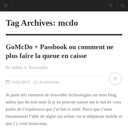
Tag Archives: mcdo
GoMcDo + Passbook ou comment ne
Sous les étoiles ... un blog.
plus faire la queue en caisse
By
Julien
in
Trouvailles
CATÉGORIES
10/06/2012
4 Comments
Ailleurs
Créa
Je parle très rarement de nouvelles technologies sur mon blog,
Culture
même pas du tout mais là je ne pouvais passer sur le fait de vous
parler de l’expérience que j’ai fait ce midi. Parce que j’aime
Ma Vie.com
énormément l’idée de régler ses achats via le téléphone mobile et
Miaaam!
que j’y crois beaucoup.
Pendant Ce Temps À Véra Cruz