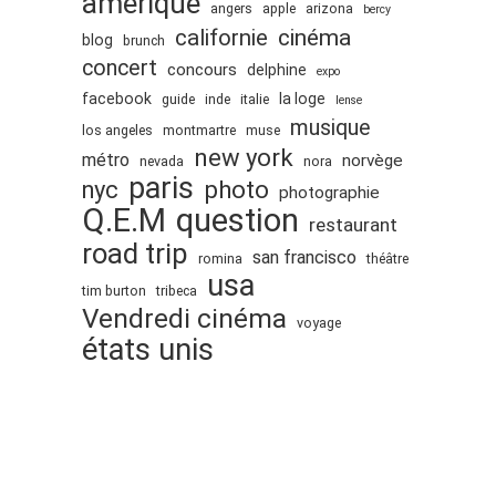
amérique
angers
apple
arizona
bercy
cinéma
californie
blog
brunch
concert
concours
delphine
expo
facebook
la loge
guide
inde
italie
lense
musique
los angeles
montmartre
muse
new york
métro
norvège
nevada
nora
paris
nyc
photo
photographie
Q.E.M
question
restaurant
road trip
san francisco
romina
théâtre
usa
tim burton
tribeca
Vendredi cinéma
voyage
états unis