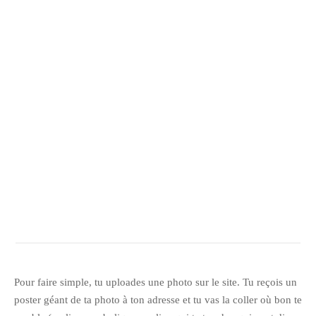
octobre 2010
août 2010
juillet 2010
juin 2010
mai 2010
avril 2010
mars 2010
février 2010
janvier 2010
décembre 2009
novembre 2009
octobre 2009
septembre 2009
Pour faire simple, tu uploades une photo sur le site. Tu reçois un
août 2009
poster géant de ta photo à ton adresse et tu vas la coller où bon te