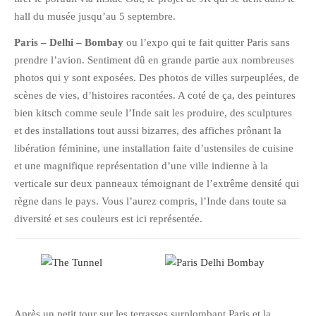
hall du musée jusqu’au 5 septembre.
Pix&Music
Q.E.M
Paris – Delhi – Bombay
ou l’expo qui te fait quitter Paris sans
prendre l’avion. Sentiment dû en grande partie aux nombreuses
Trouvailles
photos qui y sont exposées. Des photos de villes surpeuplées, de
Vendredi Cinéma
scènes de vies, d’histoires racontées. A coté de ça, des peintures
bien kitsch comme seule l’Inde sait les produire, des sculptures
BLOGROLL
et des installations tout aussi bizarres, des affiches prônant la
libération féminine, une installation faite d’ustensiles de cuisine
et une magnifique représentation d’une ville indienne à la
David
verticale sur deux panneaux témoignant de l’extrême densité qui
Delphine
règne dans le pays. Vous l’aurez compris, l’Inde dans toute sa
Julien
diversité et ses couleurs est ici représentée.
Vânia
ARCHIVES
avril 2016
Après un petit tour sur les terrasses surplombant Paris et la