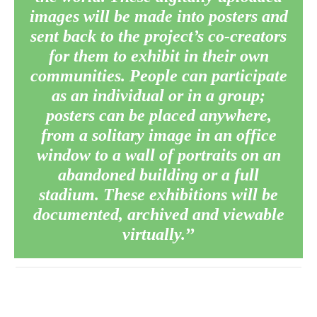
images will be made into posters and
janvier 2012
sent back to the project’s co-creators
décembre 2011
for them to exhibit in their own
novembre 2011
communities. People can participate
octobre 2011
as an individual or in a group;
septembre 2011
posters can be placed anywhere,
août 2011
from a solitary image in an office
juillet 2011
window to a wall of portraits on an
juin 2011
abandoned building or a full
mai 2011
stadium. These exhibitions will be
avril 2011
documented, archived and viewable
virtually.
mars 2011
février 2011
janvier 2011
décembre 2010
novembre 2010