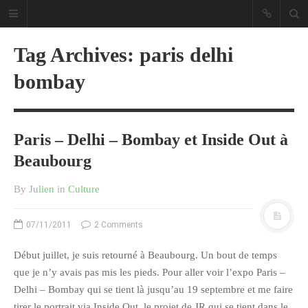
Tag Archives: paris delhi
bombay
Sous les étoiles ... un blog.
Paris – Delhi – Bombay et Inside Out à
Beaubourg
CATÉGORIES
By
Julien
in
Culture
Ailleurs
Créa
07/11/2011
2 Comments
Culture
Début juillet, je suis retourné à Beaubourg. Un bout de temps
Ma Vie.com
que je n’y avais pas mis les pieds. Pour aller voir l’expo Paris –
Miaaam!
Delhi – Bombay qui se tient là jusqu’au 19 septembre et me faire
tirer le portrait via Inside Out, le projet de JR qui se tient dans le
Pendant Ce Temps À Véra Cruz