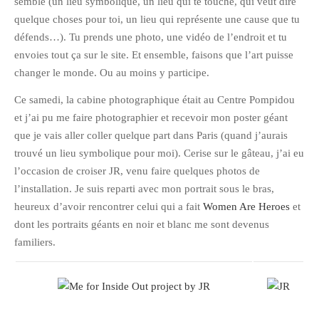
juillet 2009
semble (un lieu symbolique, un lieu qui te touche, qui veut dire
quelque choses pour toi, un lieu qui représente une cause que tu
juin 2009
défends…). Tu prends une photo, une vidéo de l’endroit et tu
mai 2009
envoies tout ça sur le site. Et ensemble, faisons que l’art puisse
avril 2009
changer le monde. Ou au moins y participe.
mars 2009
Ce samedi, la cabine photographique était au Centre Pompidou
février 2009
et j’ai pu me faire photographier et recevoir mon poster géant
janvier 2009
que je vais aller coller quelque part dans Paris (quand j’aurais
décembre 2008
trouvé un lieu symbolique pour moi). Cerise sur le gâteau, j’ai eu
l’occasion de croiser JR, venu faire quelques photos de
novembre 2008
l’installation. Je suis reparti avec mon portrait sous le bras,
octobre 2008
heureux d’avoir rencontrer celui qui a fait
Women Are Heroes
et
dont les portraits géants en noir et blanc me sont devenus
familiers.