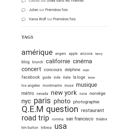
LouisB
sur
Urbex dans les Yvelines
Julien
sur
Premières fois
Vania Wolf
sur
Premières fois
TAGS
amérique
angers
apple
arizona
bercy
cinéma
californie
blog
brunch
concert
concours
delphine
expo
facebook
la loge
guide
inde
italie
lense
musique
los angeles
montmartre
muse
new york
métro
norvège
nevada
nora
paris
nyc
photo
photographie
Q.E.M
question
restaurant
road trip
san francisco
romina
théâtre
usa
tim burton
tribeca