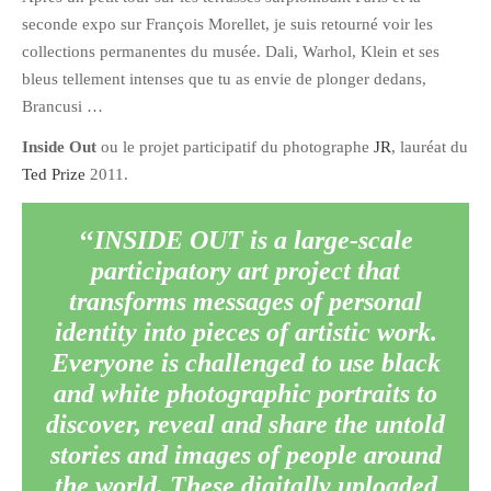
seconde expo sur François Morellet, je suis retourné voir les
février 2016
collections permanentes du musée. Dali, Warhol, Klein et ses
janvier 2016
bleus tellement intenses que tu as envie de plonger dedans,
octobre 2014
Brancusi …
août 2014
Inside Out
ou le projet participatif du photographe
JR
, lauréat du
mars 2013
Ted Prize
2011.
janvier 2013
décembre 2012
INSIDE OUT is a large-scale
octobre 2012
participatory art project that
septembre 2012
transforms messages of personal
août 2012
identity into pieces of artistic work.
juillet 2012
Everyone is challenged to use black
and white photographic portraits to
mai 2012
discover, reveal and share the untold
avril 2012
stories and images of people around
mars 2012
the world. These digitally uploaded
février 2012