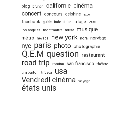
cinéma
californie
blog
brunch
janvier 2012
concert
concours
delphine
expo
décembre 2011
facebook
la loge
guide
inde
italie
lense
novembre 2011
musique
los angeles
montmartre
muse
octobre 2011
new york
métro
norvège
nevada
nora
paris
septembre 2011
nyc
photo
photographie
Q.E.M
question
août 2011
restaurant
road trip
juillet 2011
san francisco
romina
théâtre
usa
juin 2011
tim burton
tribeca
Vendredi cinéma
mai 2011
voyage
états unis
avril 2011
mars 2011
février 2011
janvier 2011
décembre 2010
novembre 2010