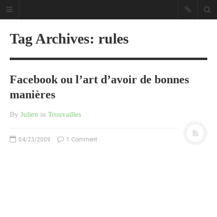
Tag Archives: rules
Facebook ou l’art d’avoir de bonnes
Sous les étoiles ... un blog.
manières
By
Julien
in
Trouvailles
CATÉGORIES
04/23/2009
1 Comment
Ailleurs
Créa
Culture
Ma Vie.com
Miaaam!
Pendant Ce Temps À Véra Cruz