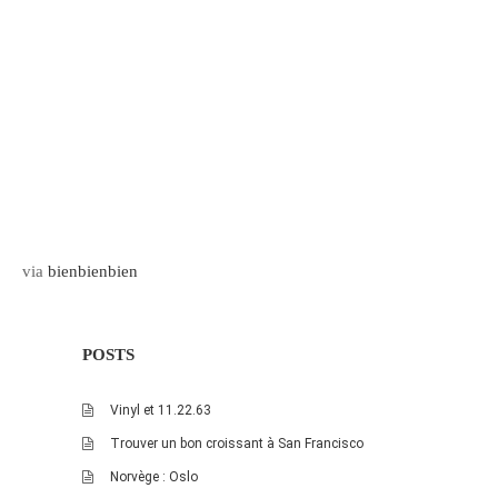
Pix&Music
Q.E.M
Trouvailles
Vendredi Cinéma
BLOGROLL
David
via
bienbienbien
Delphine
Julien
POSTS
Vânia
Vinyl et 11.22.63
ARCHIVES
Trouver un bon croissant à San Francisco
Norvège : Oslo
avril 2016