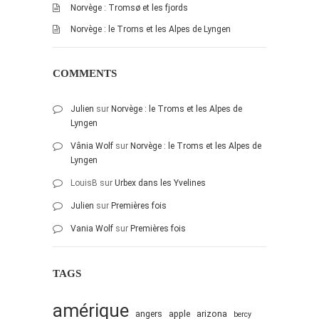
Norvège : Tromsø et les fjords
février 2016
Norvège : le Troms et les Alpes de Lyngen
janvier 2016
octobre 2014
COMMENTS
août 2014
mars 2013
Julien
sur
Norvège : le Troms et les Alpes de
Lyngen
janvier 2013
décembre 2012
Vânia Wolf
sur
Norvège : le Troms et les Alpes de
Lyngen
octobre 2012
LouisB
sur
Urbex dans les Yvelines
septembre 2012
Julien
sur
Premières fois
août 2012
Vania Wolf
sur
Premières fois
juillet 2012
mai 2012
TAGS
avril 2012
mars 2012
amérique
angers
apple
arizona
bercy
février 2012