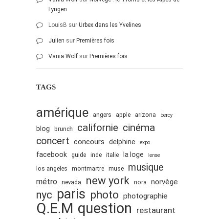
Lyngen
octobre 2010
LouisB
sur
Urbex dans les Yvelines
août 2010
Julien
sur
Premières fois
juillet 2010
Vania Wolf
sur
Premières fois
juin 2010
mai 2010
TAGS
avril 2010
mars 2010
amérique
angers
apple
arizona
bercy
février 2010
cinéma
californie
blog
brunch
janvier 2010
concert
concours
delphine
expo
décembre 2009
facebook
la loge
guide
inde
italie
lense
novembre 2009
musique
los angeles
montmartre
muse
octobre 2009
new york
métro
norvège
nevada
nora
paris
septembre 2009
nyc
photo
photographie
Q.E.M
question
août 2009
restaurant