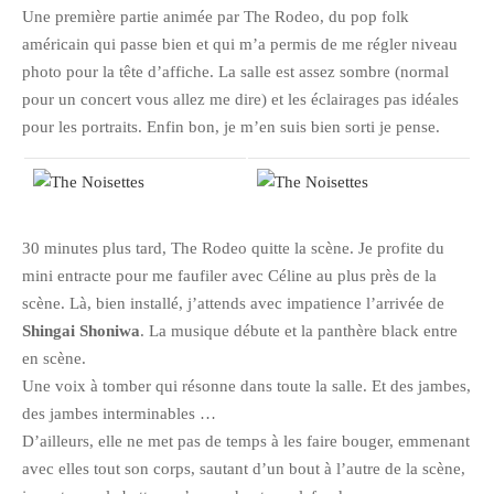
Une première partie animée par The Rodeo, du pop folk
Pix&Music
américain qui passe bien et qui m’a permis de me régler niveau
Q.E.M
photo pour la tête d’affiche. La salle est assez sombre (normal
Trouvailles
pour un concert vous allez me dire) et les éclairages pas idéales
pour les portraits. Enfin bon, je m’en suis bien sorti je pense.
Vendredi Cinéma
BLOGROLL
30 minutes plus tard, The Rodeo quitte la scène. Je profite du
David
mini entracte pour me faufiler avec Céline au plus près de la
Delphine
scène. Là, bien installé, j’attends avec impatience l’arrivée de
Shingai Shoniwa
. La musique débute et la panthère black entre
Julien
en scène.
Vânia
Une voix à tomber qui résonne dans toute la salle. Et des jambes,
des jambes interminables …
ARCHIVES
D’ailleurs, elle ne met pas de temps à les faire bouger, emmenant
avec elles tout son corps, sautant d’un bout à l’autre de la scène,
avril 2016