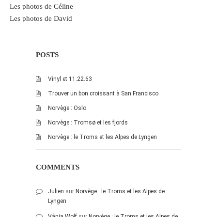
Les photos de Céline
janvier 2012
Les photos de David
décembre 2011
novembre 2011
POSTS
octobre 2011
septembre 2011
Vinyl et 11.22.63
août 2011
Trouver un bon croissant à San Francisco
juillet 2011
Norvège : Oslo
juin 2011
Norvège : Tromsø et les fjords
mai 2011
Norvège : le Troms et les Alpes de Lyngen
avril 2011
mars 2011
COMMENTS
février 2011
janvier 2011
Julien
sur
Norvège : le Troms et les Alpes de
Lyngen
décembre 2010
novembre 2010
Vânia Wolf
sur
Norvège : le Troms et les Alpes de