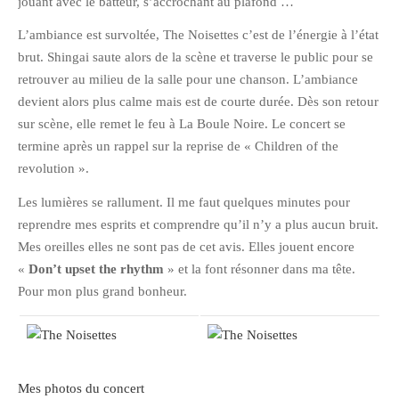
jouant avec le batteur, s’accrochant au plafond …
février 2016
L’ambiance est survoltée, The Noisettes c’est de l’énergie à l’état
janvier 2016
brut. Shingai saute alors de la scène et traverse le public pour se
octobre 2014
retrouver au milieu de la salle pour une chanson. L’ambiance
devient alors plus calme mais est de courte durée. Dès son retour
août 2014
sur scène, elle remet le feu à La Boule Noire. Le concert se
mars 2013
termine après un rappel sur la reprise de « Children of the
janvier 2013
revolution ».
décembre 2012
Les lumières se rallument. Il me faut quelques minutes pour
octobre 2012
reprendre mes esprits et comprendre qu’il n’y a plus aucun bruit.
septembre 2012
Mes oreilles elles ne sont pas de cet avis. Elles jouent encore
août 2012
«
Don’t upset the rhythm
» et la font résonner dans ma tête.
juillet 2012
Pour mon plus grand bonheur.
mai 2012
avril 2012
mars 2012
Mes photos du concert
février 2012