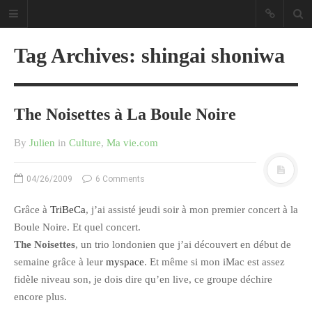
Tag Archives: shingai shoniwa
The Noisettes à La Boule Noire
Sous les étoiles ... un blog.
By
Julien
in
Culture
,
Ma vie.com
CATÉGORIES
04/26/2009
6 Comments
Ailleurs
Grâce à
TriBeCa
, j’ai assisté jeudi soir à mon premier concert à la
Boule Noire. Et quel concert.
Créa
The Noisettes
, un trio londonien que j’ai découvert en début de
Culture
semaine grâce à leur
myspace
. Et même si mon iMac est assez
Ma Vie.com
fidèle niveau son, je dois dire qu’en live, ce groupe déchire
Miaaam!
encore plus.
Pendant Ce Temps À Véra Cruz