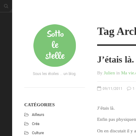
Tag Arch
J’étais là.
By
Julien
in
Ma vie
Sous les étoiles ... un blog.
09/11/2011
1
CATÉGORIES
J’étais là.
Ailleurs
Enfin pas physiqueme
Créa
On en discutait il y
Culture