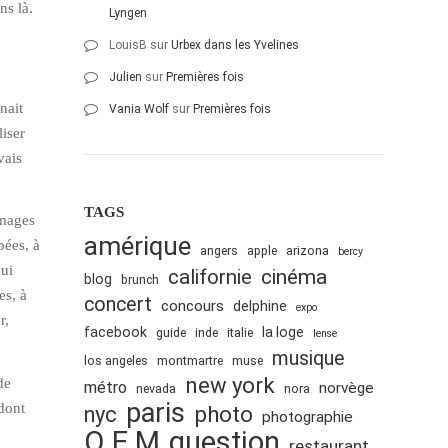
ns là.
Lyngen
LouisB
sur
Urbex dans les Yvelines
Julien
sur
Premières fois
nait
Vania Wolf
sur
Premières fois
liser
vais
TAGS
images
amérique
bées, à
angers
apple
arizona
bercy
qui
cinéma
californie
blog
brunch
es, à
concert
concours
delphine
expo
r,
facebook
la loge
guide
inde
italie
lense
musique
los angeles
montmartre
muse
new york
de
métro
norvège
nevada
nora
paris
 dont
nyc
photo
photographie
Q.E.M
question
restaurant