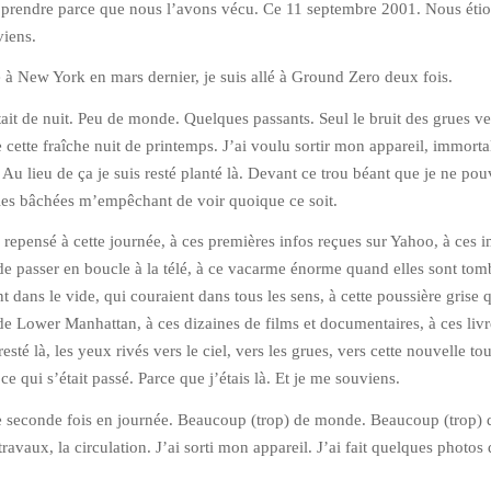
pprendre parce que nous l’avons vécu. Ce 11 septembre 2001. Nous étio
viens.
à New York en mars dernier, je suis allé à Ground Zero deux fois.
tait de nuit. Peu de monde. Quelques passants. Seul le bruit des grues ve
e cette fraîche nuit de printemps. J’ai voulu sortir mon appareil, immorta
. Au lieu de ça je suis resté planté là. Devant ce trou béant que je ne pou
lles bâchées m’empêchant de voir quoique ce soit.
’ai repensé à cette journée, à ces premières infos reçues sur Yahoo, à ces 
 de passer en boucle à la télé, à ce vacarme énorme quand elles sont tom
t dans le vide, qui couraient dans tous les sens, à cette poussière grise 
 de Lower Manhattan, à ces dizaines de films et documentaires, à ces livr
resté là, les yeux rivés vers le ciel, vers les grues, vers cette nouvelle tou
e qui s’était passé. Parce que j’étais là. Et je me souviens.
ne seconde fois en journée. Beaucoup (trop) de monde. Beaucoup (trop) 
 travaux, la circulation. J’ai sorti mon appareil. J’ai fait quelques photos