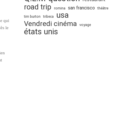
road trip
san francisco
romina
théâtre
usa
tim burton
tribeca
ée qui
Vendredi cinéma
voyage
ès le
états unis
ien
ut