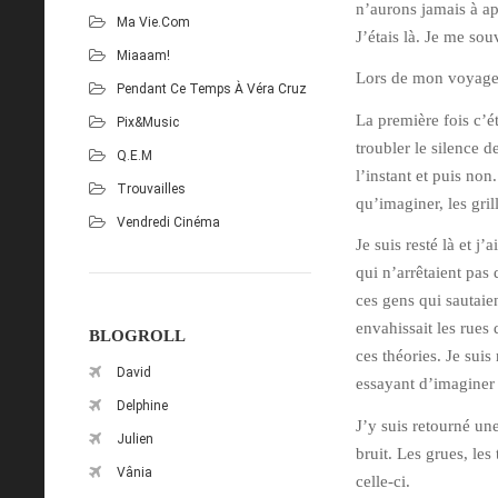
n’aurons jamais à a
Ma Vie.com
J’étais là. Je me sou
Miaaam!
Lors de mon voyage 
Pendant Ce Temps À Véra Cruz
La première fois c’é
Pix&Music
troubler le silence d
Q.E.M
l’instant et puis non
Trouvailles
qu’imaginer, les gri
Vendredi Cinéma
Je suis resté là et j
qui n’arrêtaient pas
ces gens qui sautaien
envahissait les rues
BLOGROLL
ces théories. Je suis 
David
essayant d’imaginer c
Delphine
J’y suis retourné u
Julien
bruit. Les grues, les
Vânia
celle-ci.