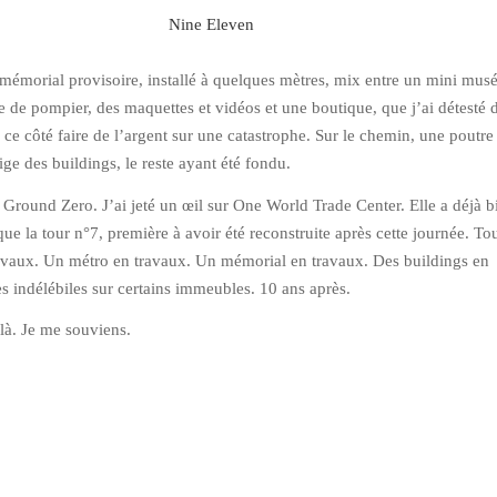
mémorial provisoire, installé à quelques mètres, mix entre un mini mus
 de pompier, des maquettes et vidéos et une boutique, que j’ai détesté d
 ce côté faire de l’argent sur une catastrophe. Sur le chemin, une poutre
ige des buildings, le reste ayant été fondu.
s Ground Zero. J’ai jeté un œil sur One World Trade Center. Elle a déjà b
ue la tour n°7, première à avoir été reconstruite après cette journée. To
ravaux. Un métro en travaux. Un mémorial en travaux. Des buildings en
 indélébiles sur certains immeubles. 10 ans après.
s là. Je me souviens.