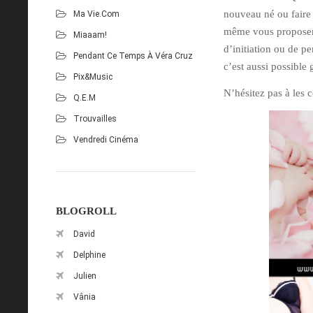
nouveau né ou faire 
Ma Vie.com
même vous proposer 
Miaaam!
d’initiation ou de p
Pendant Ce Temps À Véra Cruz
c’est aussi possible
Pix&Music
N’hésitez pas à les 
Q.E.M
Trouvailles
Vendredi Cinéma
BLOGROLL
David
Delphine
Julien
Vânia