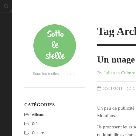
Tag Arch
Un nuage 
By
Julien
in
Culture
Sous les étoiles ... un blog.
02/01/2011
2
CATÉGORIES
Un peu de publicité
Ailleurs
Montibus.
Créa
Ils proposent leurs 
Culture
en bouteille
« . Que 