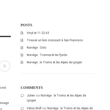
POSTS
Vinyl et 11.22.63
Trouver un bon croissant à San Francisco
Norvège : Oslo
Norvège : Tromsø et les fjords
Norvège : le Troms et les Alpes de Lyngen
cent
COMMENTS
Julien
sur
Norvège : le Troms et les Alpes de
Lyngen
nuage
Vânia Wolf
sur
Norvège : le Troms et les Alpes de
re