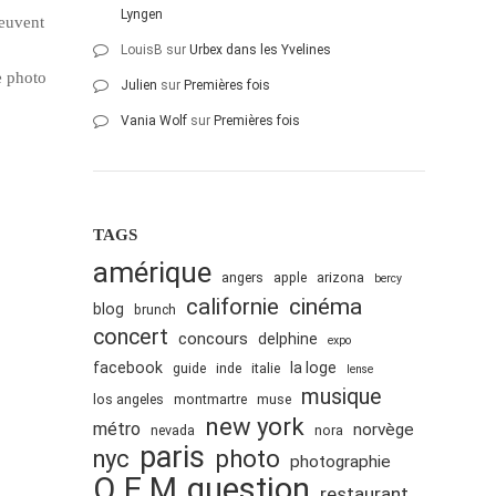
Lyngen
peuvent
LouisB
sur
Urbex dans les Yvelines
e photo
Julien
sur
Premières fois
Vania Wolf
sur
Premières fois
TAGS
amérique
angers
apple
arizona
bercy
cinéma
californie
blog
brunch
concert
concours
delphine
expo
facebook
la loge
guide
inde
italie
lense
musique
los angeles
montmartre
muse
new york
métro
norvège
nevada
nora
paris
nyc
photo
photographie
Q.E.M
question
restaurant