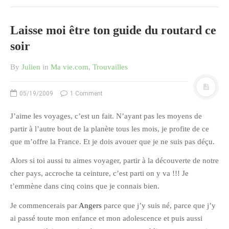
octobre 2010
Laisse moi être ton guide du routard ce
août 2010
soir
juillet 2010
juin 2010
By
Julien
in
Ma vie.com
,
Trouvailles
mai 2010
avril 2010
05/19/2009
1 Comment
mars 2010
J’aime les voyages, c’est un fait. N’ayant pas les moyens de
février 2010
partir à l’autre bout de la planète tous les mois, je profite de ce
janvier 2010
que m’offre la France. Et je dois avouer que je ne suis pas déçu.
décembre 2009
Alors si toi aussi tu aimes voyager, partir à la découverte de notre
novembre 2009
cher pays, accroche ta ceinture, c’est parti on y va !!! Je
octobre 2009
t’emmène dans cinq coins que je connais bien.
septembre 2009
Je commencerais par
Angers
parce que j’y suis né, parce que j’y
août 2009
ai passé toute mon enfance et mon adolescence et puis aussi