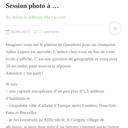
Session photo à …
février 2016
janvier 2016
By
Julien
in
Ailleurs
,
Ma vie.com
octobre 2014
02/05/2010
2 Comments
août 2014
mars 2013
Imaginez vous sur le plateau de Questions pour un champion.
janvier 2013
Julien Lepers est survolté. L’indice chez vous en bas de votre
décembre 2012
écran s’affiche. C’est une question de géographie et vous avez
20 secondes pour trouver la réponse.
octobre 2012
Attention c’est parti !
septembre 2012
Je suis
août 2012
– une capitale européenne d’un peu plus d’1,5 millions
juillet 2012
d’habitants et
mai 2012
– cinquième ville d’affaire d’Europe après Londres, Francfort,
avril 2012
Paris et Bruxelles
mars 2012
– je fus construite au XIIIe siècle. A l’origine village de
pêcheurs, je tiens mon nom d’un barrage construit sur la rivière
février 2012