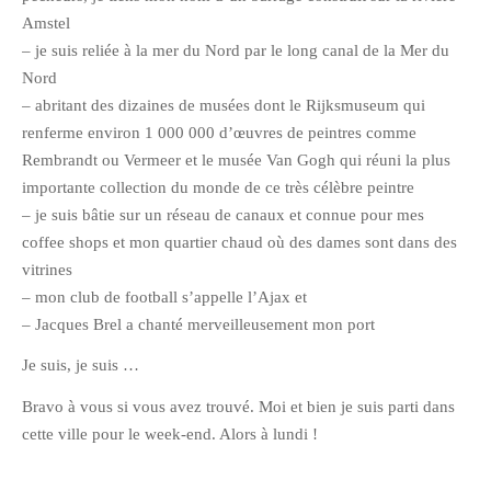
Amstel
janvier 2012
– je suis reliée à la mer du Nord par le long canal de la Mer du
décembre 2011
Nord
novembre 2011
– abritant des dizaines de musées dont le Rijksmuseum qui
octobre 2011
renferme environ 1 000 000 d’œuvres de peintres comme
Rembrandt ou Vermeer et le musée Van Gogh qui réuni la plus
septembre 2011
importante collection du monde de ce très célèbre peintre
août 2011
– je suis bâtie sur un réseau de canaux et connue pour mes
juillet 2011
coffee shops et mon quartier chaud où des dames sont dans des
juin 2011
vitrines
mai 2011
– mon club de football s’appelle l’Ajax et
– Jacques Brel a chanté merveilleusement mon port
avril 2011
mars 2011
Je suis, je suis …
février 2011
Bravo à vous si vous avez trouvé. Moi et bien je suis parti dans
janvier 2011
cette ville pour le week-end. Alors à lundi !
décembre 2010
novembre 2010