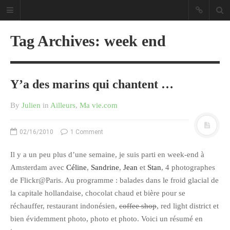
Tag Archives: week end
Y’a des marins qui chantent …
Sous les étoiles ... un blog.
By
Julien
in
Ailleurs
,
Ma vie.com
CATÉGORIES
02/16/2010
1 Comment
Ailleurs
Il y a un peu plus d’une semaine, je suis parti en week-end à
Amsterdam avec
Céline
,
Sandrine
,
Jean
et
Stan
, 4 photographes
Créa
de Flickr@Paris. Au programme : balades dans le froid glacial de
Culture
la capitale hollandaise, chocolat chaud et bière pour se
Ma Vie.com
réchauffer, restaurant indonésien,
coffee shop
, red light district et
Miaaam!
bien évidemment photo, photo et photo. Voici un résumé en
Pendant Ce Temps À Véra Cruz