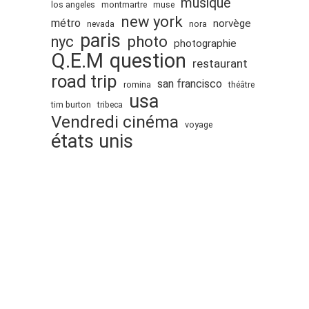
musique
los angeles
montmartre
muse
new york
métro
norvège
nevada
nora
paris
nyc
photo
photographie
Q.E.M
question
restaurant
road trip
san francisco
romina
théâtre
usa
tim burton
tribeca
Vendredi cinéma
voyage
états unis
Proudly powered by WordPress
.
Theme: DW Minion by
DesignWall
. © 2008-