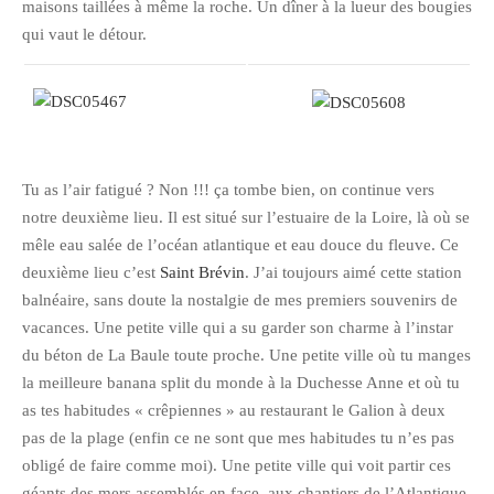
maisons taillées à même la roche. Un dîner à la lueur des bougies
qui vaut le détour.
Tu as l’air fatigué ? Non !!! ça tombe bien, on continue vers
notre deuxième lieu. Il est situé sur l’estuaire de la Loire, là où se
mêle eau salée de l’océan atlantique et eau douce du fleuve. Ce
deuxième lieu c’est
Saint Brévin
. J’ai toujours aimé cette station
balnéaire, sans doute la nostalgie de mes premiers souvenirs de
vacances. Une petite ville qui a su garder son charme à l’instar
du béton de La Baule toute proche. Une petite ville où tu manges
la meilleure banana split du monde à la Duchesse Anne et où tu
as tes habitudes « crêpiennes » au restaurant le Galion à deux
pas de la plage (enfin ce ne sont que mes habitudes tu n’es pas
obligé de faire comme moi). Une petite ville qui voit partir ces
géants des mers assemblés en face, aux chantiers de l’Atlantique