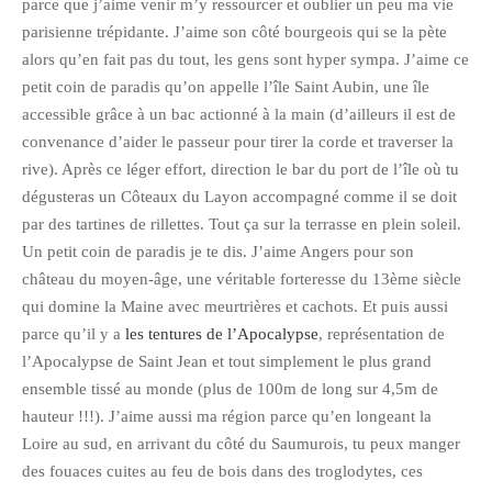
juillet 2009
parce que j’aime venir m’y ressourcer et oublier un peu ma vie
parisienne trépidante. J’aime son côté bourgeois qui se la pète
juin 2009
alors qu’en fait pas du tout, les gens sont hyper sympa. J’aime ce
mai 2009
petit coin de paradis qu’on appelle l’île Saint Aubin, une île
avril 2009
accessible grâce à un bac actionné à la main (d’ailleurs il est de
mars 2009
convenance d’aider le passeur pour tirer la corde et traverser la
février 2009
rive). Après ce léger effort, direction le bar du port de l’île où tu
dégusteras un Côteaux du Layon accompagné comme il se doit
janvier 2009
par des tartines de rillettes. Tout ça sur la terrasse en plein soleil.
décembre 2008
Un petit coin de paradis je te dis. J’aime Angers pour son
novembre 2008
château du moyen-âge, une véritable forteresse du 13ème siècle
octobre 2008
qui domine la Maine avec meurtrières et cachots. Et puis aussi
parce qu’il y a
les tentures de l’Apocalypse
, représentation de
l’Apocalypse de Saint Jean et tout simplement le plus grand
ensemble tissé au monde (plus de 100m de long sur 4,5m de
hauteur !!!). J’aime aussi ma région parce qu’en longeant la
Loire au sud, en arrivant du côté du Saumurois, tu peux manger
des fouaces cuites au feu de bois dans des troglodytes, ces