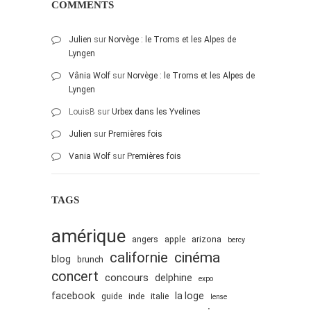
COMMENTS
Julien
sur
Norvège : le Troms et les Alpes de
Lyngen
Vânia Wolf
sur
Norvège : le Troms et les Alpes de
Lyngen
LouisB
sur
Urbex dans les Yvelines
Julien
sur
Premières fois
Vania Wolf
sur
Premières fois
TAGS
amérique
angers
apple
arizona
bercy
cinéma
californie
blog
brunch
concert
concours
delphine
expo
facebook
la loge
guide
inde
italie
lense