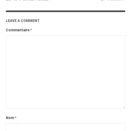
janvier 2012
décembre 2011
LEAVE A COMMENT.
novembre 2011
Commentaire
*
octobre 2011
septembre 2011
août 2011
juillet 2011
juin 2011
mai 2011
avril 2011
mars 2011
février 2011
janvier 2011
Nom
*
décembre 2010
novembre 2010