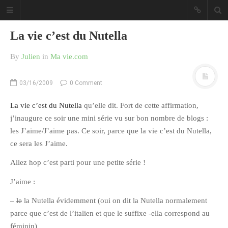
La vie c’est du Nutella
By
Julien
in
Ma vie.com
03/16/2009
0 Comment
Sous les étoiles ... un blog.
La vie c’est du Nutella
qu’elle dit. Fort de cette affirmation,
j’inaugure ce soir une mini série vu sur bon nombre de blogs :
CATÉGORIES
les J’aime/J’aime pas. Ce soir, parce que la vie c’est du Nutella,
ce sera les J’aime.
Ailleurs
Allez hop c’est parti pour une petite série !
Créa
Culture
J’aime :
Ma Vie.com
–
le
la Nutella évidemment (oui on dit la Nutella normalement
Miaaam!
parce que c’est de l’italien et que le suffixe -ella correspond au
féminin)
Pendant Ce Temps À Véra Cruz