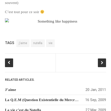
souvent)
février 2016
C’est tout pour ce soir
janvier 2016
octobre 2014
août 2014
mars 2013
TAGS
j'aime
nutella
vie
janvier 2013
décembre 2012
octobre 2012
septembre 2012
août 2012
RELATED ARTICLES.
juillet 2012
mai 2012
20 Jan, 2011
J’aime
avril 2012
16 Sep, 2009
La Q.E.M (Question Existentielle du Mercredi)
mars 2012
27 Mar, 2009
La vie c’est du Nutella
février 2012