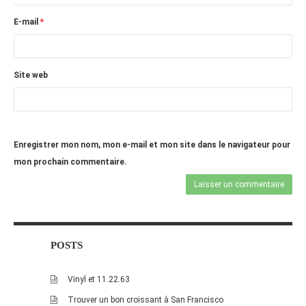
octobre 2010
E-mail
*
août 2010
juillet 2010
Site web
juin 2010
mai 2010
avril 2010
mars 2010
Enregistrer mon nom, mon e-mail et mon site dans le navigateur pour
mon prochain commentaire.
février 2010
janvier 2010
décembre 2009
novembre 2009
octobre 2009
POSTS
septembre 2009
Vinyl et 11.22.63
août 2009
Trouver un bon croissant à San Francisco