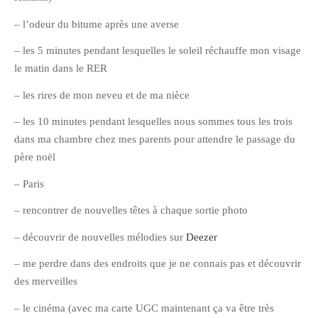
Pix&Music
– l’odeur du bitume après une averse
Q.E.M
– les 5 minutes pendant lesquelles le soleil réchauffe mon visage
Trouvailles
le matin dans le RER
Vendredi Cinéma
– les rires de mon neveu et de ma nièce
– les 10 minutes pendant lesquelles nous sommes tous les trois
BLOGROLL
dans ma chambre chez mes parents pour attendre le passage du
père noël
David
– Paris
Delphine
– rencontrer de nouvelles têtes à chaque sortie photo
Julien
Vânia
– découvrir de nouvelles mélodies sur
Deezer
– me perdre dans des endroits que je ne connais pas et découvrir
ARCHIVES
des merveilles
– le cinéma (avec ma carte UGC maintenant ça va être très
avril 2016