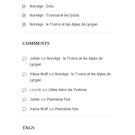
juillet 2009
Norvège : Oslo
juin 2009
Norvège : Tromsø et les fjords
mai 2009
Norvège : le Troms et les Alpes de Lyngen
avril 2009
mars 2009
COMMENTS
février 2009
janvier 2009
Julien
sur
Norvège : le Troms et les Alpes de
décembre 2008
Lyngen
novembre 2008
Vânia Wolf
sur
Norvège : le Troms et les Alpes de
Lyngen
octobre 2008
LouisB
sur
Urbex dans les Yvelines
Julien
sur
Premières fois
Vania Wolf
sur
Premières fois
TAGS