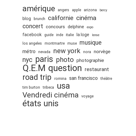
amérique
angers
apple
arizona
bercy
cinéma
californie
blog
brunch
concert
concours
delphine
expo
facebook
la loge
guide
inde
italie
lense
musique
los angeles
montmartre
muse
new york
métro
norvège
nevada
nora
paris
nyc
photo
photographie
Q.E.M
question
restaurant
road trip
san francisco
romina
théâtre
usa
tim burton
tribeca
Vendredi cinéma
voyage
états unis