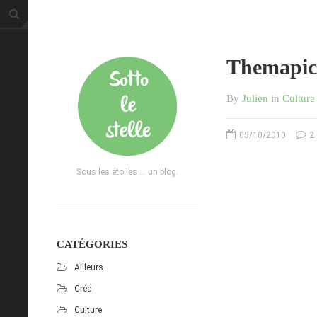
Themapic 
By
Julien
in
Culture
05/10/2010
2
Sous les étoiles ... un blog.
CATÉGORIES
Ailleurs
Créa
Culture