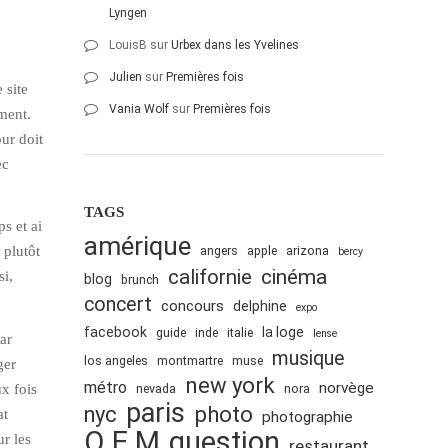
Lyngen
LouisB
sur
Urbex dans les Yvelines
Julien
sur
Premières fois
 site
Vania Wolf
sur
Premières fois
ment.
ur doit
ec
TAGS
s et ai
amérique
 plutôt
angers
apple
arizona
bercy
cinéma
californie
si,
blog
brunch
concert
concours
delphine
expo
facebook
la loge
guide
inde
italie
lense
ar
musique
los angeles
montmartre
muse
ger
new york
métro
norvège
x fois
nevada
nora
paris
nyc
photo
at
photographie
Q.E.M
question
r les
restaurant