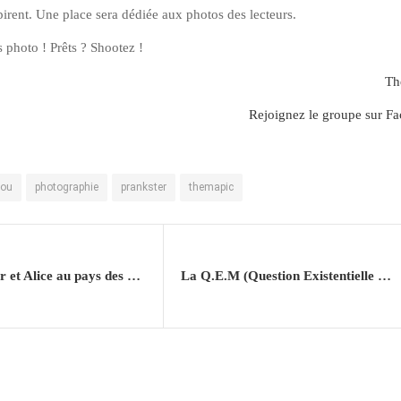
irent. Une place sera dédiée aux photos des lecteurs.
s photo ! Prêts ? Shootez !
Th
Rejoignez le groupe sur F
ou
photographie
prankster
themapic
L’arnacoeur et Alice au pays des merveilles
La Q.E.M (Question Existentielle du Mercredi)