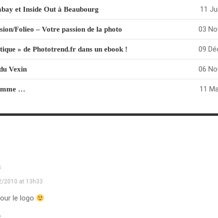
11 Ju
mbay et Inside Out à Beaubourg
03 No
ion/Folieo – Votre passion de la photo
09 Dé
ique » de Phototrend.fr dans un ebook !
06 No
du Vexin
11 Ma
comme …
u
2/2010 at 13h33
our le logo
y