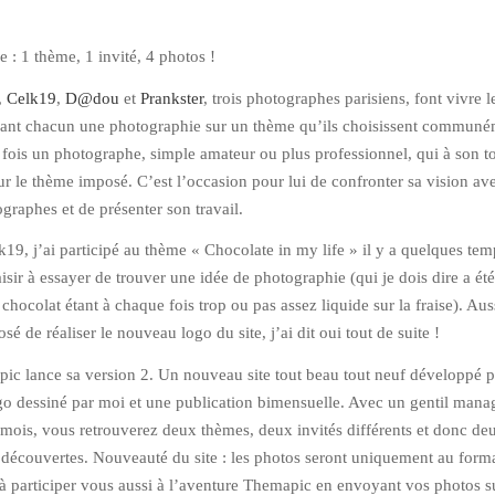
 : 1 thème, 1 invité, 4 photos !
,
Celk19
,
D@dou
et
Prankster
, trois photographes parisiens, font vivre le
ant chacun une photographie sur un thème qu’ils choisissent communé
e fois un photographe, simple amateur ou plus professionnel, qui à son to
r le thème imposé. C’est l’occasion pour lui de confronter sa vision av
ographes et de présenter son travail.
k19, j’ai participé au thème « Chocolate in my life » il y a quelques temp
isir à essayer de trouver une idée de photographie (qui je dois dire a été
le chocolat étant à chaque fois trop ou pas assez liquide sur la fraise). Aus
é de réaliser le nouveau logo du site, j’ai dit oui tout de suite !
ic lance sa version 2. Un nouveau site tout beau tout neuf développé p
go dessiné par moi et une publication bimensuelle. Avec un gentil mana
 mois, vous retrouverez deux thèmes, deux invités différents et donc deu
 découvertes. Nouveauté du site : les photos seront uniquement au form
 à participer vous aussi à l’aventure Themapic en envoyant vos photos su