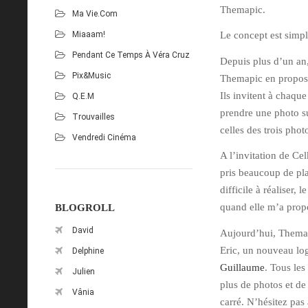
Themapic.
Ma Vie.com
Miaaam!
Le concept est simple
Pendant Ce Temps À Véra Cruz
Depuis plus d’un an
Pix&Music
Themapic en propos
Ils invitent à chaqu
Q.E.M
prendre une photo su
Trouvailles
celles des trois phot
Vendredi Cinéma
A l’invitation de Cel
pris beaucoup de pla
difficile à réaliser, 
quand elle m’a propos
BLOGROLL
David
Aujourd’hui, Themap
Eric, un nouveau lo
Delphine
Guillaume
. Tous les
Julien
plus de photos et de
Vânia
carré. N’hésitez pas