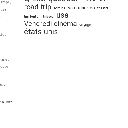
hamps,
road trip
san francisco
romina
théâtre
ques
usa
e
tim burton
tribeca
Vendredi cinéma
voyage
états unis
los.
.
ermet
idéos
erre
nt Aubin