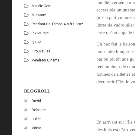
une île) cernée par t
Ma Vie.com
accessible uniqueme
Miaaam!
(mis à part voitures 
Pendant Ce Temps À Véra Cruz
libres de vadrouille
terre qu’on appelle l
Pix&Music
Q.E.M
Un bac fait la liaiso
Trouvailles
pour faire bouger le 
bar ou plutôt une gui
Vendredi Cinéma
réel bonheur de con
tartines de rillettes
découvrir l’île. Je v
BLOGROLL
David
Delphine
Julien
En arrivant sur l’îl
Vânia
des buts est d’arrive