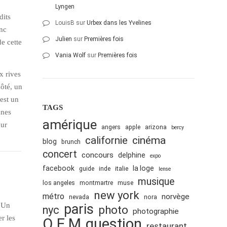
Lyngen
dits
LouisB
sur
Urbex dans les Yvelines
onc
Julien
sur
Premières fois
e cette
Vania Wolf
sur
Premières fois
x rives
côté, un
’est un
TAGS
nnes
amérique
our
angers
apple
arizona
bercy
cinéma
californie
blog
brunch
concert
concours
delphine
expo
facebook
la loge
guide
inde
italie
lense
musique
los angeles
montmartre
muse
new york
métro
norvège
nevada
nora
. Un
paris
nyc
photo
photographie
er les
Q.E.M
question
restaurant