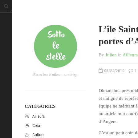
L’île Sain
portes d’
By
Julien
in
Ailleurs
06/24/2010
1
Sous les étoiles ... un blog.
Dimanche après midi,
et indigne de représe
équipe ne méritant à
CATÉGORIES
un article tout court
Ailleurs
d’Angers.
Créa
C’est un petit coin d
Culture