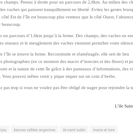
les champs. Prenez à droite pour un parcours de 2,8km. Au milieu des c
des vaches qui paissent tranquillement en liberté. Evitez les gestes brus
e côté Est de l’île est beaucoup plus venteux que le côté Ouest, l’absenc
ur beaucoup.
r un parcours d’1,6km jusqu’à la ferme. Des champs, des vaches en enc
des oiseaux et le meuglement des vaches viennent perturber votre silence
de l’île se trouve la ferme. Reconstruite et réaménagée, elle sert de lieu
s photographies (en ce moment des macro d’insectes et des fleurs) et p
oire et la nature de cette île grâce à des panneaux d’informations, des v
fs. Vous pouvez même venir y pique niquer sur un coin d’herbe.
z pas trop si vous ne voulez pas être obligé de nager pour rejoindre la t
L’ïle Sai
njou
basses vallées angevines
ile saint aubin
maine et loire