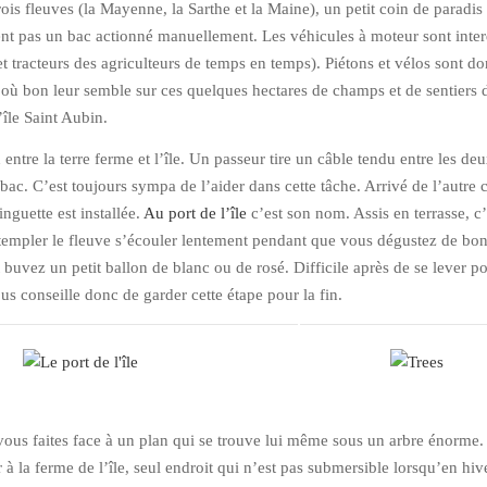
rois fleuves (la Mayenne, la Sarthe et la Maine), un petit coin de paradis
nt pas un bac actionné manuellement. Les véhicules à moteur sont inter
et tracteurs des agriculteurs de temps en temps). Piétons et vélos sont d
r où bon leur semble sur ces quelques hectares de champs et de sentiers d
’île Saint Aubin.
n entre la terre ferme et l’île. Un passeur tire un câble tendu entre les deu
bac. C’est toujours sympa de l’aider dans cette tâche. Arrivé de l’autre 
nguette est installée.
Au port de l’île
c’est son nom. Assis en terrasse, c
templer le fleuve s’écouler lentement pendant que vous dégustez de bo
 et buvez un petit ballon de blanc ou de rosé. Difficile après de se lever p
ous conseille donc de garder cette étape pour la fin.
e vous faites face à un plan qui se trouve lui même sous un arbre énorme
r à la ferme de l’île, seul endroit qui n’est pas submersible lorsqu’en hiv