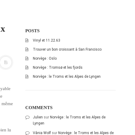
ux
POSTS
Vinyl et 11.22.63
Trouver un bon croissant à San Francisco
Norvège : Oslo
Norvège : Tromsø et les fjords
Norvège : le Troms et les Alpes de Lyngen
oyable
te
ni même
COMMENTS
Julien
sur
Norvège : le Troms et les Alpes de
Lyngen
bien lu
Vânia Wolf
sur
Norvège : le Troms et les Alpes de