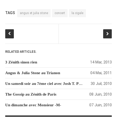
juillet 2009
juin 2009
TAGS
angus et julia stone
concert
la cigale
mai 2009
avril 2009
mars 2009
février 2009
janvier 2009
RELATED ARTICLES.
décembre 2008
14 Mar, 2013
3 Zénith sinon rien
novembre 2008
octobre 2008
04 Mai, 2011
Angus & Julia Stone au Trianon
30 Juil, 2010
Un samedi soir au 7ème ciel avec Josh T. Pearson
08 Juin, 2010
The Gossip au Zénith de Paris
07 Juin, 2010
Un dimanche avec Monsieur -M-