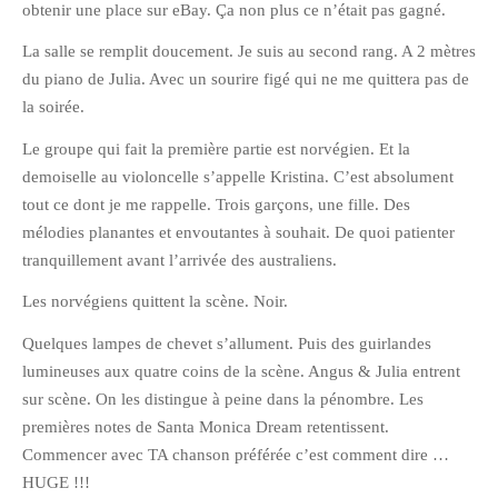
obtenir une place sur eBay. Ça non plus ce n’était pas gagné.
Pix&Music
La salle se remplit doucement. Je suis au second rang. A 2 mètres
Q.E.M
du piano de Julia. Avec un sourire figé qui ne me quittera pas de
Trouvailles
la soirée.
Vendredi Cinéma
Le groupe qui fait la première partie est norvégien. Et la
demoiselle au violoncelle s’appelle Kristina. C’est absolument
BLOGROLL
tout ce dont je me rappelle. Trois garçons, une fille. Des
mélodies planantes et envoutantes à souhait. De quoi patienter
tranquillement avant l’arrivée des australiens.
David
Delphine
Les norvégiens quittent la scène. Noir.
Julien
Quelques lampes de chevet s’allument. Puis des guirlandes
Vânia
lumineuses aux quatre coins de la scène. Angus & Julia entrent
sur scène. On les distingue à peine dans la pénombre. Les
premières notes de Santa Monica Dream retentissent.
ARCHIVES
Commencer avec TA chanson préférée c’est comment dire …
HUGE !!!
avril 2016