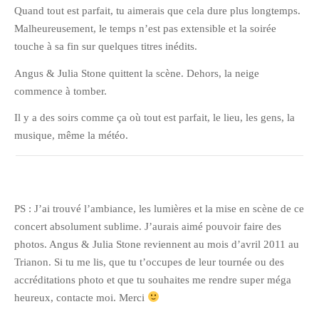
Quand tout est parfait, tu aimerais que cela dure plus longtemps.
octobre 2010
Malheureusement, le temps n’est pas extensible et la soirée
août 2010
touche à sa fin sur quelques titres inédits.
juillet 2010
Angus & Julia Stone quittent la scène. Dehors, la neige
juin 2010
commence à tomber.
mai 2010
Il y a des soirs comme ça où tout est parfait, le lieu, les gens, la
avril 2010
musique, même la météo.
mars 2010
février 2010
janvier 2010
PS : J’ai trouvé l’ambiance, les lumières et la mise en scène de ce
décembre 2009
concert absolument sublime. J’aurais aimé pouvoir faire des
novembre 2009
photos. Angus & Julia Stone reviennent au mois d’avril 2011 au
octobre 2009
Trianon. Si tu me lis, que tu t’occupes de leur tournée ou des
septembre 2009
accréditations photo et que tu souhaites me rendre super méga
heureux, contacte moi. Merci
août 2009