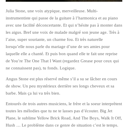
janvier 2012
Julia Stone, une voix atypique, merveilleuse. Multi-
décembre 2011
instrumentiste qui passe de la guitare à l’harmonica et au piano
novembre 2011
avec une facilité déconcertante. Et qui n’hésite pas à monter dans
les aigus. Bref une voix de malade malgré son jeune age. Très à
octobre 2011
l’aise, super souriante, un charme fou. Et très naturelle
septembre 2011
lorsqu’elle nous parle du mariage d’une de ses amies pour
août 2011
laquelle elle a chanté. Et puis bon quand elle te fait une reprise
juillet 2011
de You’re The One That I Want (regardez Grease pour ceux qui
juin 2011
ne connaissent pas), tu fonds. Logique.
mai 2011
Angus Stone est plus réservé même s’il a su se lâcher en cours
avril 2011
de show. Un peu mystérieux derrière ses longs cheveux et sa
barbe. Mais ça lui va très bien.
mars 2011
février 2011
Entourés de trois autres musiciens, le frère et la soeur interprètent
janvier 2011
toutes les mélodies que tu ne te lasses pas d’écouter. Big Jet
Plane, le sublime Yellow Brick Road, And The Boys, Walk It Off,
décembre 2010
Hush … Le problème dans ce genre de situation c’est le temps.
novembre 2010