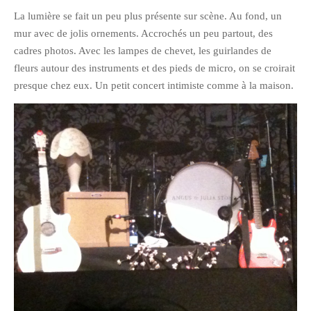
La lumière se fait un peu plus présente sur scène. Au fond, un
février 2016
mur avec de jolis ornements. Accrochés un peu partout, des
janvier 2016
cadres photos. Avec les lampes de chevet, les guirlandes de
octobre 2014
fleurs autour des instruments et des pieds de micro, on se croirait
août 2014
presque chez eux. Un petit concert intimiste comme à la maison.
mars 2013
janvier 2013
décembre 2012
octobre 2012
septembre 2012
août 2012
juillet 2012
mai 2012
avril 2012
mars 2012
février 2012