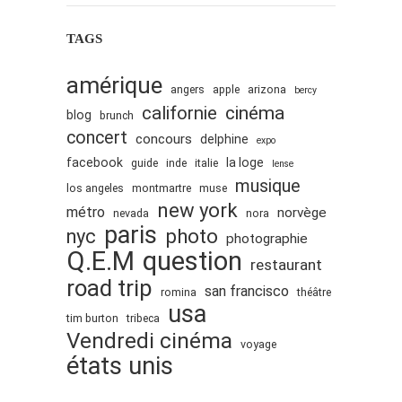
TAGS
amérique
angers
apple
arizona
bercy
cinéma
californie
blog
brunch
concert
concours
delphine
expo
facebook
la loge
guide
inde
italie
lense
musique
los angeles
montmartre
muse
new york
métro
norvège
nevada
nora
paris
nyc
photo
photographie
Q.E.M
question
restaurant
road trip
san francisco
romina
théâtre
usa
tim burton
tribeca
Vendredi cinéma
voyage
états unis