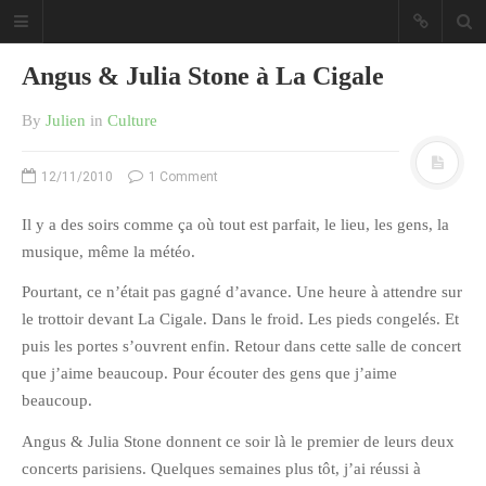
Angus & Julia Stone à La Cigale
By
Julien
in
Culture
12/11/2010
1 Comment
Sous les étoiles ... un blog.
Il y a des soirs comme ça où tout est parfait, le lieu, les gens, la
musique, même la météo.
CATÉGORIES
Pourtant, ce n’était pas gagné d’avance. Une heure à attendre sur
le trottoir devant La Cigale. Dans le froid. Les pieds congelés. Et
Ailleurs
puis les portes s’ouvrent enfin. Retour dans cette salle de concert
Créa
que j’aime beaucoup. Pour écouter des gens que j’aime
Culture
beaucoup.
Ma Vie.com
Angus & Julia Stone donnent ce soir là le premier de leurs deux
Miaaam!
concerts parisiens. Quelques semaines plus tôt, j’ai réussi à
Pendant Ce Temps À Véra Cruz