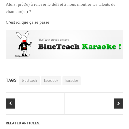
Alors, prêt(e) à relever le défi et à nous montrer tes talents de
Pix&Music
chanteur(se) ?
Q.E.M
C’est ici que ça se passe
Trouvailles
Vendredi Cinéma
BLOGROLL
David
Delphine
TAGS
blueteach
facebook
karaoké
Julien
Vânia
ARCHIVES
RELATED ARTICLES.
avril 2016