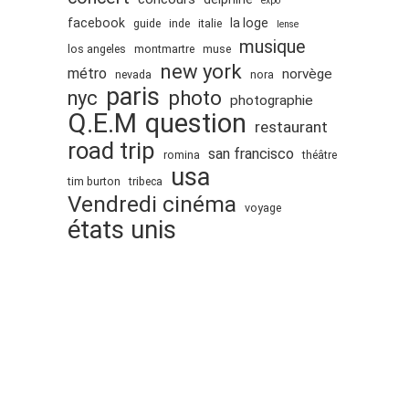
expo
facebook
la loge
guide
inde
italie
lense
musique
los angeles
montmartre
muse
new york
métro
norvège
nevada
nora
paris
nyc
photo
photographie
Q.E.M
question
restaurant
road trip
san francisco
romina
théâtre
usa
tim burton
tribeca
Vendredi cinéma
voyage
états unis