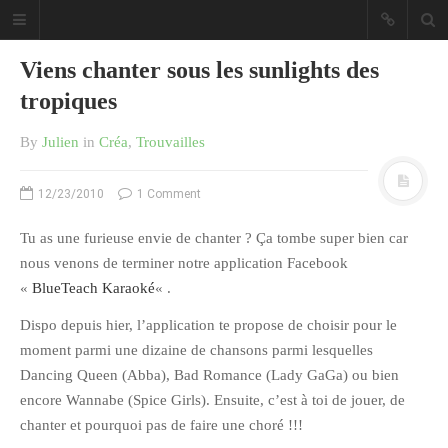
Viens chanter sous les sunlights des
tropiques
By
Julien
in
Créa
,
Trouvailles
Sous les étoiles ... un blog.
12/23/2010
1 Comment
Tu as une furieuse envie de chanter ? Ça tombe super bien car
CATÉGORIES
nous venons de terminer notre application Facebook
«
BlueTeach Karaoké
« .
Ailleurs
Dispo depuis hier, l’application te propose de choisir pour le
Créa
moment parmi une dizaine de chansons parmi lesquelles
Culture
Dancing Queen (Abba), Bad Romance (Lady GaGa) ou bien
Ma Vie.com
encore Wannabe (Spice Girls). Ensuite, c’est à toi de jouer, de
Miaaam!
chanter et pourquoi pas de faire une choré !!!
Pendant Ce Temps À Véra Cruz