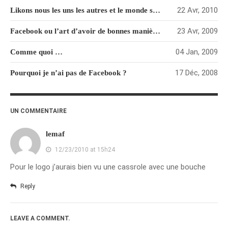
22 Avr, 2010
Likons nous les uns les autres et le monde sera meilleur
février 2016
janvier 2016
23 Avr, 2009
Facebook ou l’art d’avoir de bonnes manières
octobre 2014
04 Jan, 2009
Comme quoi …
août 2014
17 Déc, 2008
Pourquoi je n’ai pas de Facebook ?
mars 2013
janvier 2013
décembre 2012
UN COMMENTAIRE
octobre 2012
lemaf
septembre 2012
12/23/2010 at 15h24
août 2012
juillet 2012
Pour le logo j’aurais bien vu une cassrole avec une bouche
mai 2012
Reply
avril 2012
mars 2012
LEAVE A COMMENT.
février 2012