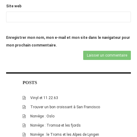
Site web
octobre 2010
août 2010
juillet 2010
juin 2010
Enregistrer mon nom, mon e-mail et mon site dans le navigateur pour
mon prochain commentaire.
mai 2010
avril 2010
mars 2010
février 2010
janvier 2010
POSTS
décembre 2009
Vinyl et 11.22.63
novembre 2009
Trouver un bon croissant à San Francisco
octobre 2009
Norvège : Oslo
septembre 2009
Norvège : Tromsø et les fjords
août 2009
Norvège : le Troms et les Alpes de Lyngen