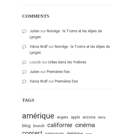
juillet 2009
juin 2009
COMMENTS
mai 2009
avril 2009
Julien
sur
Norvège : le Troms et les Alpes de
mars 2009
Lyngen
février 2009
Vânia Wolf
sur
Norvège : le Troms et les Alpes de
Lyngen
janvier 2009
LouisB
sur
Urbex dans les Yvelines
décembre 2008
novembre 2008
Julien
sur
Premières fois
octobre 2008
Vania Wolf
sur
Premières fois
TAGS
amérique
angers
apple
arizona
bercy
cinéma
californie
blog
brunch
concert
concours
delphine