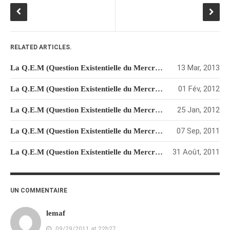
Pix&Music
Q.E.M
Trouvailles
RELATED ARTICLES.
Vendredi Cinéma
13 Mar, 2013
La Q.E.M (Question Existentielle du Mercredi)
01 Fév, 2012
La Q.E.M (Question Existentielle du Mercredi)
BLOGROLL
25 Jan, 2012
La Q.E.M (Question Existentielle du Mercredi)
David
07 Sep, 2011
La Q.E.M (Question Existentielle du Mercredi)
Delphine
31 Août, 2011
La Q.E.M (Question Existentielle du Mercredi)
Julien
Vânia
UN COMMENTAIRE
ARCHIVES
lemaf
avril 2016
09/29/2011 at 22h27