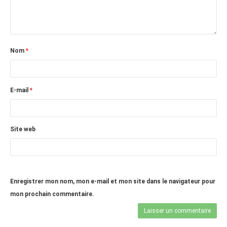
octobre 2010
août 2010
juillet 2010
Nom
*
juin 2010
mai 2010
E-mail
*
avril 2010
mars 2010
février 2010
Site web
janvier 2010
décembre 2009
novembre 2009
Enregistrer mon nom, mon e-mail et mon site dans le navigateur pour
octobre 2009
mon prochain commentaire.
septembre 2009
août 2009