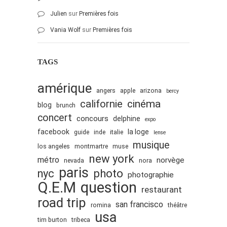
Julien
sur
Premières fois
Vania Wolf
sur
Premières fois
TAGS
amérique
angers
apple
arizona
bercy
cinéma
californie
blog
brunch
concert
concours
delphine
expo
facebook
la loge
guide
inde
italie
lense
musique
los angeles
montmartre
muse
new york
métro
norvège
nevada
nora
paris
nyc
photo
photographie
Q.E.M
question
restaurant
road trip
san francisco
romina
théâtre
usa
tim burton
tribeca