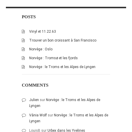
juillet 2009
juin 2009
POSTS
mai 2009
avril 2009
Vinyl et 11.22.63
mars 2009
Trouver un bon croissant à San Francisco
février 2009
Norvège : Oslo
janvier 2009
Norvège : Tromsø et les fjords
décembre 2008
Norvège : le Troms et les Alpes de Lyngen
novembre 2008
octobre 2008
COMMENTS
Julien
sur
Norvège : le Troms et les Alpes de
Lyngen
Vânia Wolf
sur
Norvège : le Troms et les Alpes de
Lyngen
LouisB
sur
Urbex dans les Yvelines