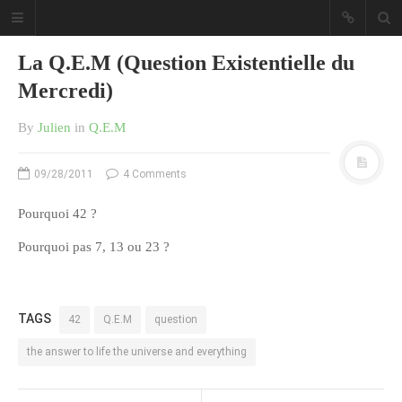
La Q.E.M (Question Existentielle du
Mercredi)
By
Julien
in
Q.E.M
Sous les étoiles ... un blog.
09/28/2011
4 Comments
Pourquoi 42 ?
CATÉGORIES
Pourquoi pas 7, 13 ou 23 ?
Ailleurs
Créa
TAGS
Culture
42
Q.E.M
question
Ma Vie.com
the answer to life the universe and everything
Miaaam!
Pendant Ce Temps À Véra Cruz