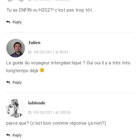
février 2016
Tu as ENFIN vu H2G2?! c’est pas trop tôt…
janvier 2016
Reply
octobre 2014
août 2014
Julien
mars 2013
09/30/2011 at 9h47
janvier 2013
Le guide du voyageur intergalactique ? Oui oui il y a très très
décembre 2012
longtemps déjà
octobre 2012
Reply
septembre 2012
août 2012
juillet 2012
lablonde
mai 2012
09/30/2011 at 20h26
avril 2012
parce que? (c’est bon comme réponse ça non?)
mars 2012
Reply
février 2012