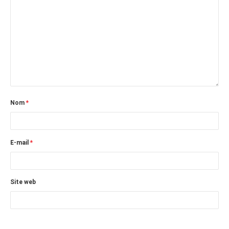
octobre 2010
août 2010
juillet 2010
juin 2010
mai 2010
avril 2010
Nom
*
mars 2010
février 2010
janvier 2010
E-mail
*
décembre 2009
novembre 2009
Site web
octobre 2009
septembre 2009
août 2009