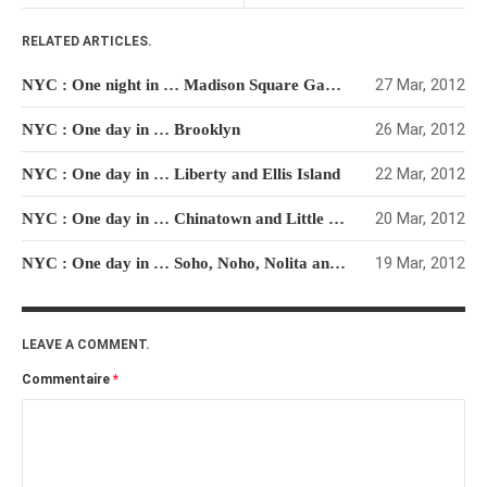
janvier 2012
RELATED ARTICLES.
décembre 2011
27 Mar, 2012
NYC : One night in … Madison Square Garden
novembre 2011
octobre 2011
26 Mar, 2012
NYC : One day in … Brooklyn
septembre 2011
22 Mar, 2012
NYC : One day in … Liberty and Ellis Island
août 2011
20 Mar, 2012
NYC : One day in … Chinatown and Little Italy
juillet 2011
juin 2011
19 Mar, 2012
NYC : One day in … Soho, Noho, Nolita and TriBeCa
mai 2011
avril 2011
LEAVE A COMMENT.
mars 2011
Commentaire
*
février 2011
janvier 2011
décembre 2010
novembre 2010