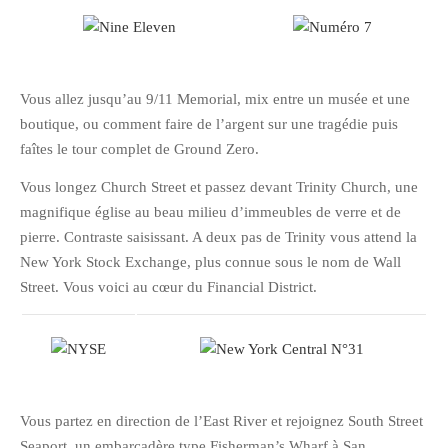
Pix&Music
Q.E.M
Trouvailles
Vous allez jusqu’au 9/11 Memorial, mix entre un musée et une
Vendredi Cinéma
boutique, ou comment faire de l’argent sur une tragédie puis
faîtes le tour complet de Ground Zero.
BLOGROLL
Vous longez Church Street et passez devant Trinity Church, une
magnifique église au beau milieu d’immeubles de verre et de
pierre. Contraste saisissant. A deux pas de Trinity vous attend la
David
New York Stock Exchange, plus connue sous le nom de Wall
Delphine
Street. Vous voici au cœur du Financial District.
Julien
Vânia
ARCHIVES
Vous partez en direction de l’East River et rejoignez South Street
avril 2016
Seaport, un embarcadère type Fisherman’s Wharf à San