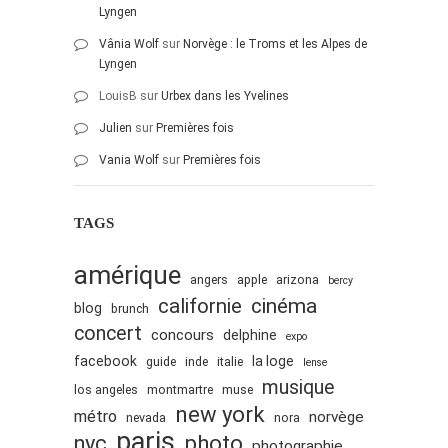
Lyngen
Vânia Wolf
sur
Norvège : le Troms et les Alpes de
Lyngen
LouisB
sur
Urbex dans les Yvelines
Julien
sur
Premières fois
Vania Wolf
sur
Premières fois
TAGS
amérique
angers
apple
arizona
bercy
cinéma
californie
blog
brunch
concert
concours
delphine
expo
facebook
la loge
guide
inde
italie
lense
musique
los angeles
montmartre
muse
new york
métro
norvège
nevada
nora
paris
nyc
photo
photographie