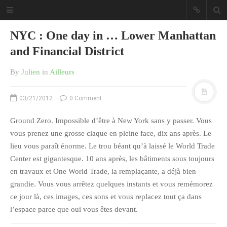
NYC : One day in … Lower Manhattan
and Financial District
By
Julien
in
Ailleurs
Sous les étoiles ... un blog.
03/21/2012
0 Comment
Ground Zero. Impossible d’être à New York sans y passer. Vous
CATÉGORIES
vous prenez une grosse claque en pleine face, dix ans après. Le
lieu vous paraît énorme. Le trou béant qu’à laissé le World Trade
Ailleurs
Center est gigantesque. 10 ans après, les bâtiments sous toujours
Créa
en travaux et One World Trade, la remplaçante, a déjà bien
Culture
grandie. Vous vous arrêtez quelques instants et vous remémorez
Ma Vie.com
ce jour là, ces images, ces sons et vous replacez tout ça dans
l’espace parce que oui vous êtes devant.
Miaaam!
Pendant Ce Temps À Véra Cruz