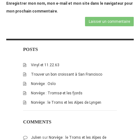
juillet 2009
Enregistrer mon nom, mon e-mail et mon site dans le navigateur pour
juin 2009
mon prochain commentaire.
mai 2009
avril 2009
mars 2009
février 2009
POSTS
janvier 2009
Vinyl et 11.22.63
décembre 2008
Trouver un bon croissant à San Francisco
novembre 2008
Norvège : Oslo
octobre 2008
Norvège : Tromsø et les fjords
Norvège : le Troms et les Alpes de Lyngen
COMMENTS
Julien
sur
Norvège : le Troms et les Alpes de