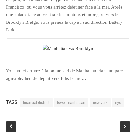
Francisco, où vous vous arrêtez déjeuner face à la mer. Après
février 2016
une balade face au vent sur les pontons et un regard vers le
janvier 2016
Brooklyn Bridge, vous prenez le cap au sud direction Battery
octobre 2014
Park.
août 2014
mars 2013
janvier 2013
décembre 2012
Vous voici arrivez à la pointe sud de Manhattan, dans un parc
octobre 2012
agréable, lieu de départ vers Ellis Island…
septembre 2012
août 2012
juillet 2012
TAGS
financial district
lower manhattan
new york
nyc
mai 2012
avril 2012
mars 2012
février 2012