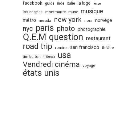
juillet 2009
facebook
la loge
guide
inde
italie
lense
juin 2009
musique
los angeles
montmartre
muse
new york
mai 2009
métro
norvège
nevada
nora
paris
nyc
photo
avril 2009
photographie
Q.E.M
question
mars 2009
restaurant
road trip
février 2009
san francisco
romina
théâtre
usa
janvier 2009
tim burton
tribeca
Vendredi cinéma
décembre 2008
voyage
états unis
novembre 2008
octobre 2008