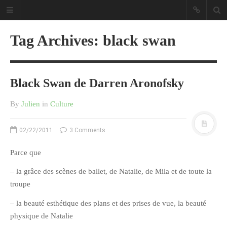
Tag Archives: black swan
Black Swan de Darren Aronofsky
Sous les étoiles ... un blog.
By
Julien
in
Culture
CATÉGORIES
02/22/2011
3 Comments
Ailleurs
Parce que
Créa
– la grâce des scènes de ballet, de Natalie, de Mila et de toute la
Culture
troupe
Ma Vie.com
– la beauté esthétique des plans et des prises de vue, la beauté
Miaaam!
physique de Natalie
Pendant Ce Temps À Véra Cruz