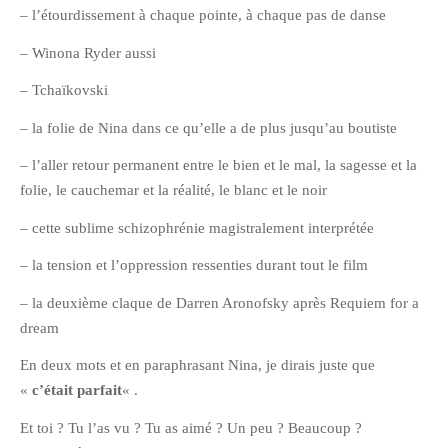
– l’étourdissement à chaque pointe, à chaque pas de danse
Pix&Music
– Winona Ryder aussi
Q.E.M
Trouvailles
– Tchaïkovski
Vendredi Cinéma
– la folie de Nina dans ce qu’elle a de plus jusqu’au boutiste
– l’aller retour permanent entre le bien et le mal, la sagesse et la
BLOGROLL
folie, le cauchemar et la réalité, le blanc et le noir
– cette sublime schizophrénie magistralement interprétée
David
– la tension et l’oppression ressenties durant tout le film
Delphine
Julien
– la deuxième claque de Darren Aronofsky après Requiem for a
dream
Vânia
En deux mots et en paraphrasant Nina, je dirais juste que
«
c’était parfait
« .
ARCHIVES
Et toi ? Tu l’as vu ? Tu as aimé ? Un peu ? Beaucoup ?
avril 2016