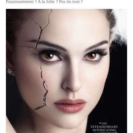
Passionnément ? A la folie ? Pas du tout ?
février 2016
janvier 2016
octobre 2014
août 2014
mars 2013
janvier 2013
décembre 2012
octobre 2012
septembre 2012
août 2012
juillet 2012
mai 2012
avril 2012
mars 2012
février 2012