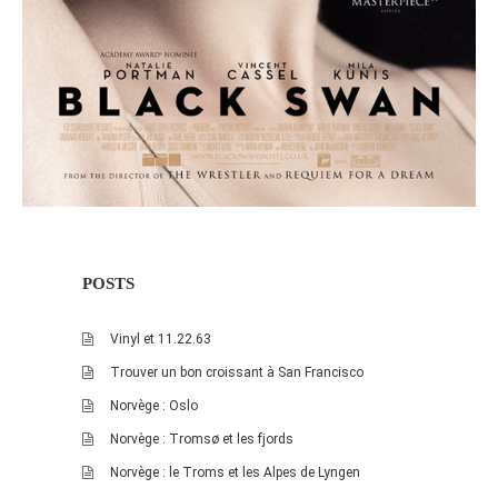
janvier 2012
décembre 2011
novembre 2011
octobre 2011
septembre 2011
août 2011
juillet 2011
juin 2011
POSTS
mai 2011
avril 2011
Vinyl et 11.22.63
mars 2011
Trouver un bon croissant à San Francisco
février 2011
Norvège : Oslo
janvier 2011
Norvège : Tromsø et les fjords
décembre 2010
Norvège : le Troms et les Alpes de Lyngen
novembre 2010