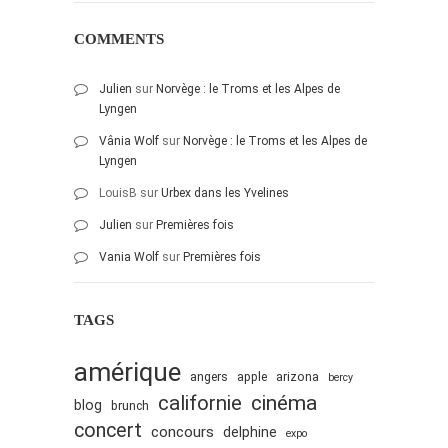
octobre 2010
COMMENTS
août 2010
juillet 2010
Julien
sur
Norvège : le Troms et les Alpes de
Lyngen
juin 2010
Vânia Wolf
sur
Norvège : le Troms et les Alpes de
mai 2010
Lyngen
avril 2010
LouisB
sur
Urbex dans les Yvelines
mars 2010
Julien
sur
Premières fois
février 2010
Vania Wolf
sur
Premières fois
janvier 2010
décembre 2009
TAGS
novembre 2009
octobre 2009
amérique
angers
apple
arizona
bercy
septembre 2009
cinéma
californie
blog
brunch
août 2009
concert
concours
delphine
expo