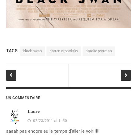
janvier 2012
décembre 2011
novembre 2011
octobre 2011
septembre 2011
TAGS
black swan
darren aronofsky
natalie portman
août 2011
juillet 2011
juin 2011
mai 2011
avril 2011
UN COMMENTAIRE
mars 2011
février 2011
Laure
janvier 2011
02/23/2011 at 1h50
décembre 2010
aaaah pas encore eu le temps d’aller le voir!!!!!
novembre 2010