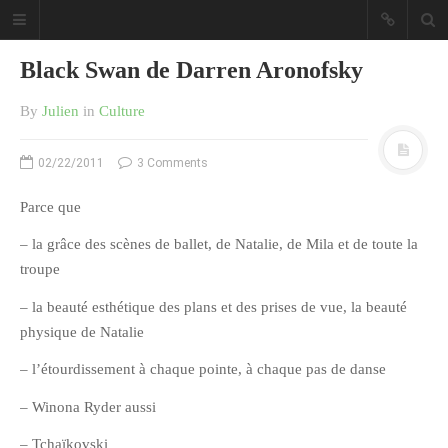
Black Swan de Darren Aronofsky
By
Julien
in
Culture
02/22/2011
3 Comments
Sous les étoiles ... un blog.
Parce que
– la grâce des scènes de ballet, de Natalie, de Mila et de toute la
CATÉGORIES
troupe
Ailleurs
– la beauté esthétique des plans et des prises de vue, la beauté
Créa
physique de Natalie
Culture
– l’étourdissement à chaque pointe, à chaque pas de danse
Ma Vie.com
– Winona Ryder aussi
Miaaam!
– Tchaïkovski
Pendant Ce Temps À Véra Cruz