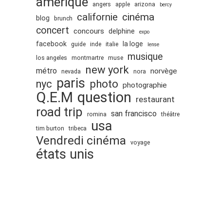
amérique
angers
apple
arizona
bercy
cinéma
californie
blog
brunch
concert
concours
delphine
expo
facebook
la loge
guide
inde
italie
lense
musique
los angeles
montmartre
muse
new york
métro
norvège
nevada
nora
paris
nyc
photo
photographie
Q.E.M
question
restaurant
road trip
san francisco
romina
théâtre
usa
tim burton
tribeca
Vendredi cinéma
voyage
états unis