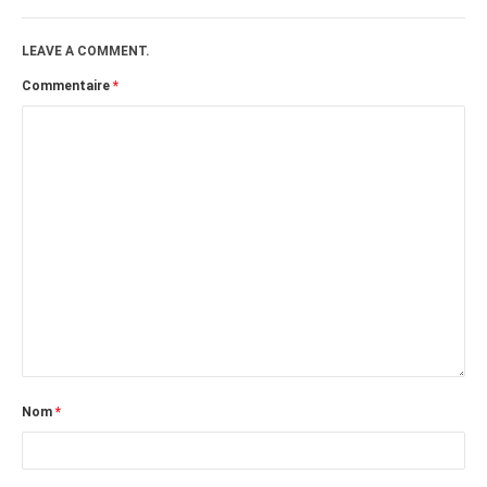
juillet 2009
juin 2009
LEAVE A COMMENT.
mai 2009
Commentaire
*
avril 2009
mars 2009
février 2009
janvier 2009
décembre 2008
novembre 2008
octobre 2008
Nom
*