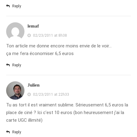
Reply
octobre 2010
août 2010
lemaf
juillet 2010
02/23/2011 at 8h38
juin 2010
Ton article me donne encore moins envie de le voir…
mai 2010
ça me fera économiser 6,5 euros
avril 2010
mars 2010
Reply
février 2010
janvier 2010
Julien
décembre 2009
02/23/2011 at 22h33
novembre 2009
Tu as tort il est vraiment sublime. Sérieusement 6,5 euros la
octobre 2009
place de ciné ? Ici c’est 10 euros (bon heureusement j’ai la
septembre 2009
carte UGC illimité)
août 2009
Reply