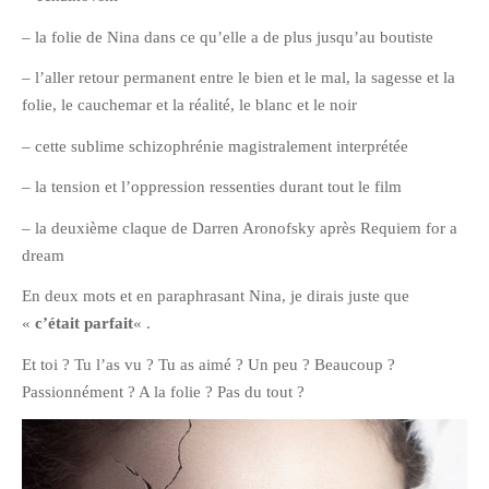
Pix&Music
– la folie de Nina dans ce qu’elle a de plus jusqu’au boutiste
Q.E.M
– l’aller retour permanent entre le bien et le mal, la sagesse et la
Trouvailles
folie, le cauchemar et la réalité, le blanc et le noir
Vendredi Cinéma
– cette sublime schizophrénie magistralement interprétée
– la tension et l’oppression ressenties durant tout le film
BLOGROLL
– la deuxième claque de Darren Aronofsky après Requiem for a
dream
David
Delphine
En deux mots et en paraphrasant Nina, je dirais juste que
«
c’était parfait
« .
Julien
Vânia
Et toi ? Tu l’as vu ? Tu as aimé ? Un peu ? Beaucoup ?
Passionnément ? A la folie ? Pas du tout ?
ARCHIVES
avril 2016