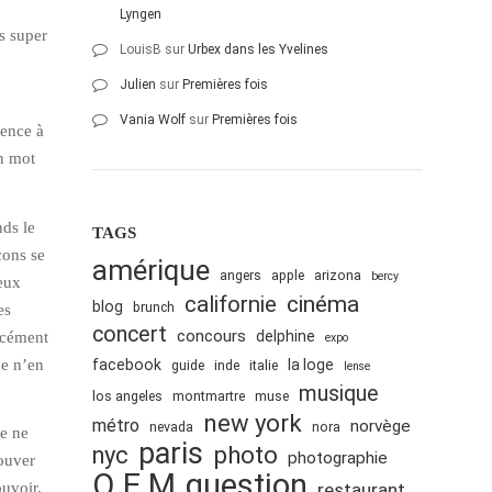
Lyngen
s super
LouisB
sur
Urbex dans les Yvelines
Julien
sur
Premières fois
Vania Wolf
sur
Premières fois
mence à
un mot
nds le
TAGS
çons se
amérique
angers
apple
arizona
bercy
deux
cinéma
californie
blog
brunch
es
concert
concours
delphine
orcément
expo
je n’en
facebook
la loge
guide
inde
italie
lense
musique
los angeles
montmartre
muse
new york
métro
norvège
nevada
nora
Je ne
paris
nyc
photo
photographie
rouver
Q.E.M
question
ouvoir.
restaurant