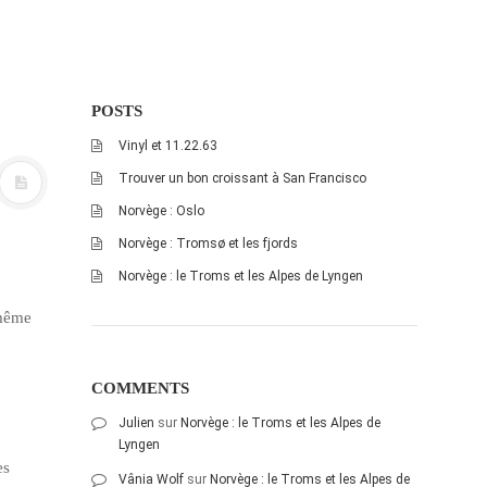
POSTS
Vinyl et 11.22.63
Trouver un bon croissant à San Francisco
Norvège : Oslo
Norvège : Tromsø et les fjords
Norvège : le Troms et les Alpes de Lyngen
 même
COMMENTS
Julien
sur
Norvège : le Troms et les Alpes de
Lyngen
es
Vânia Wolf
sur
Norvège : le Troms et les Alpes de