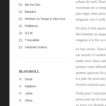
achats de noël. Pour
Ma Vie.com
ressortant de ce tem
Miaaam!
plus léger dans mon
Pendant Ce Temps À Véra Cruz
dirigeais vers l’arrê
Pix&Music
En plus d’une quinz
Q.E.M
être habitué au lang
vulgaire à la fin ou 
Trouvailles
Vendredi Cinéma
Le bus arrive. Tout 
ton monté à l’arrièr
battre avec deux aut
jeunes) vient défend
BLOGROLL
quatres garçons (le 
il a plus de pouvoir)
David
reviens toujours pas
Delphine
Voilà pour l’anecdot
Julien
pense pas qu’un jour 
Vânia
sa force (sa lâcheté