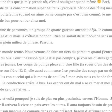
 une fois que je m’y prends tôt, c’est à souligner quand même
Bref,
ple de la consommation super heureux (j’adore la période des fêtes) mai
 portefeuille (quand on aime on ne compte pas c’est bien connu), je me
t de bus pour rentrer chez moi.
aine de personnes, un groupe de quatre garçons attendait déjà. Je com
age d’ici mais là c’était le ponpon. Rien ne sortait de leur bouche sans 
en plein milieu de phrase. Passons.
le monde rentre. Nous venons de faire un tiers du parcours quand j’ente
e du bus. Pour une raison que je n’ai pas compris, je vois les quatres gar
res jeunes. Les coups de poings pleuvent. Une fille (la soeur d’un des 
re son frère. Et là, elle aussi commence à se prendre des coups par un d
plus con et celui qui a le moins de couilles à mon avis mais en bande f
. La conductrice arrête le bus. Les esprits ont du mal a se calmer et moi 
 de ce que j’ai vu…
e et voilà pourquoi je suis de plus en plus pessimiste envers l’Homme. 
Il arrivera à vivre en paix avec les autres. Il aura toujours besoin de p
 et son manque de courage dans ce cas présent), besoin d’affirmer son p