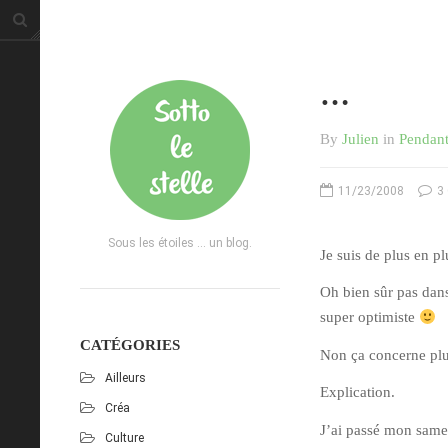
…
By
Julien
in
Pendant
11/23/2008
3
Sous les étoiles ... un blog.
Je suis de plus en pl
Oh bien sûr pas dans
super optimiste
CATÉGORIES
Non ça concerne plu
Ailleurs
Explication.
Créa
J’ai passé mon same
Culture