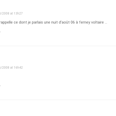
3/2008 at 13h27
appelle ce dont je parlais une nuit d’août 06 à ferney voltaire …
y
5/2008 at 16h42
y