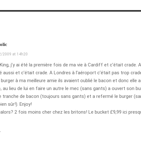
olic
2/2009 at 14h20
King, j’y ai été la première fois de ma vie à Cardiff et c’était crade. 
été aussi et c’était crade. A Londres à l’aéroport c’était pas trop cra
 burger à ma meilleure amie ils avaient oublié le bacon et donc elle a
 au lieu de lui en faire un autre le mec (sans gants) a ouvert son bu
e tranche de bacon (toujours sans gants) et a refermé le burger (s
ien sûr!). Enjoy!
alors? 2 fois moins cher chez les britons! Le bucket £9,99 ici presq
y