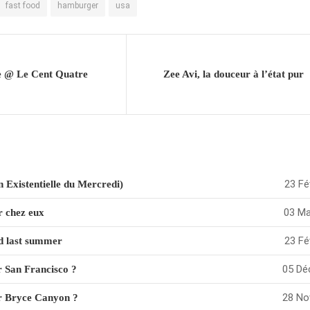
fast food
hamburger
usa
e @ Le Cent Quatre
Zee Avi, la douceur à l’état pur
23 Fé
 Existentielle du Mercredi)
03 Ma
r chez eux
23 Fé
d last summer
05 Dé
ter San Francisco ?
28 No
ter Bryce Canyon ?