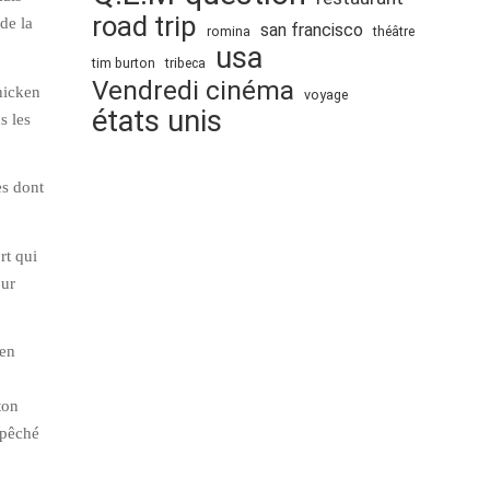
road trip
de la
san francisco
romina
théâtre
usa
tim burton
tribeca
Vendredi cinéma
hicken
voyage
états unis
s les
es dont
rt qui
our
 en
ton
 pêché