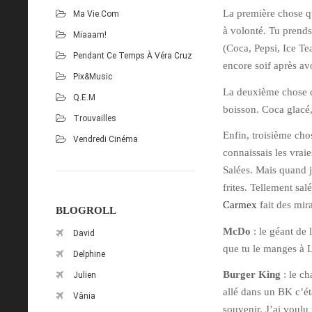
La première chose q
Ma Vie.com
à volonté. Tu prends 
Miaaam!
(Coca, Pepsi, Ice Te
Pendant Ce Temps À Véra Cruz
encore soif après avo
Pix&Music
La deuxième chose qu
Q.E.M
boisson. Coca glacé, 
Trouvailles
Enfin, troisième chos
Vendredi Cinéma
connaissais les vraie
Salées. Mais quand je
frites. Tellement sa
Carmex
fait des mira
BLOGROLL
McDo
: le géant de 
David
que tu le manges à L
Delphine
Burger King
: le ch
Julien
allé dans un BK c’éta
Vânia
souvenir. J’ai voul