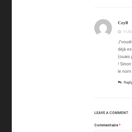
Czyll
11/0
J’voudr
déjà es
(ouais 
! Sinon
le nom 
Repl
LEAVE A COMMENT.
Commentaire
*