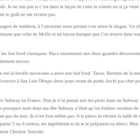
t. Je ne sais pas si c’est dans la façon de cuire la viande ou si ça vient 
is le goût ne me revient pas.
rgers de tradition, à l’ancienne nous promet t-on selon le slogan. Un c
tissant que celui de McDo et un bacon basique que l’on trouve dans tou
ur les fast food classiques. Place maintenant aux deux grandes découvert
iennent encore.
e oui la bouffe mexicaine a aussi son fast food. Tacos, Burritos de la mo
écouvert à San Luis Obispo deux jours avant de partir. Archi pas cher p
des Subway en France. Non je n’ai jamais mis les pieds dans un Subway
pas pourquoi mais dans ma tête Subway n’était qu’un énième vendeur de
 pas du tout, ils n’en font même pas. A la place, tu choisis la taille de 
armi 5 ou 6 sortes), tes ingrédients et ils te le préparent en direct. Mon
nion Chicken Teriyaki.