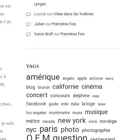
Lyngen
on est
ine
LouisB
sur
Urbex dans les Yvelines
s t’as
Julien
sur
Premières fois
Vania Wolf
sur
Premières fois
TAGS
c.
amérique
ac à
angers
apple
arizona
bercy
nt,
cinéma
californie
blog
brunch
concert
concours
delphine
expo
ig mac,
facebook
la loge
guide
inde
italie
lense
musique
los angeles
montmartre
muse
new york
métro
norvège
nevada
nora
 je suis
paris
nyc
photo
photographie
on
Q.E.M
question
mais
restaurant