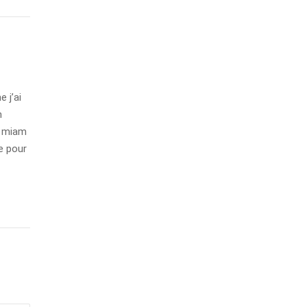
 j’ai
n
m miam
ue pour