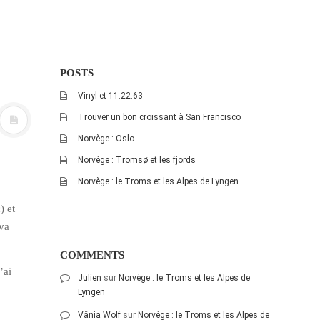
POSTS
Vinyl et 11.22.63
Trouver un bon croissant à San Francisco
Norvège : Oslo
Norvège : Tromsø et les fjords
Norvège : le Troms et les Alpes de Lyngen
) et
 va
COMMENTS
’ai
Julien
sur
Norvège : le Troms et les Alpes de
Lyngen
Vânia Wolf
sur
Norvège : le Troms et les Alpes de