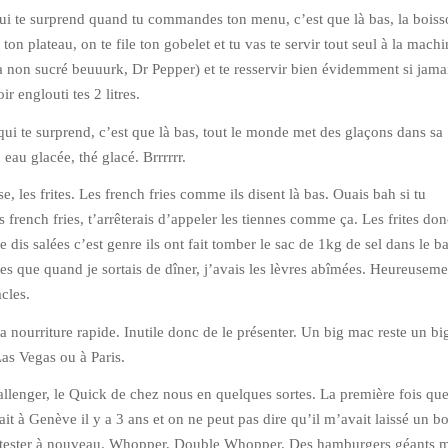
ui te surprend quand tu commandes ton menu, c’est que là bas, la boiss
ton plateau, on te file ton gobelet et tu vas te servir tout seul à la mach
a non sucré beuuurk, Dr Pepper) et te resservir bien évidemment si jamai
ir englouti tes 2 litres.
i te surprend, c’est que là bas, tout le monde met des glaçons dans sa
eau glacée, thé glacé. Brrrrrr.
e, les frites. Les french fries comme ils disent là bas. Ouais bah si tu
s french fries, t’arrêterais d’appeler les tiennes comme ça. Les frites don
 dis salées c’est genre ils ont fait tomber le sac de 1kg de sel dans le b
lées que quand je sortais de dîner, j’avais les lèvres abîmées. Heureuseme
cles.
la nourriture rapide. Inutile donc de le présenter. Un big mac reste un b
as Vegas ou à Paris.
allenger, le Quick de chez nous en quelques sortes. La première fois que
it à Genève il y a 3 ans et on ne peut pas dire qu’il m’avait laissé un b
u tester à nouveau. Whopper, Double Whopper. Des hamburgers géants 