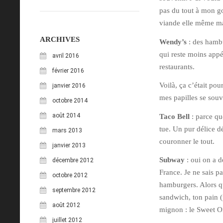
pas du tout à mon goû
viande elle même ma
ARCHIVES
Wendy’s
: des hambu
qui reste moins appé
avril 2016
restaurants.
février 2016
Voilà, ça c’était po
janvier 2016
mes papilles se souv
octobre 2014
août 2014
Taco Bell
: parce qu
tue. Un pur délice d
mars 2013
couronner le tout.
janvier 2013
Subway
: oui on a 
décembre 2012
France. Je ne sais 
octobre 2012
hamburgers. Alors que
septembre 2012
sandwich, ton pain (p
août 2012
mignon : le Sweet O
juillet 2012