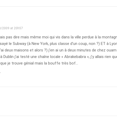
3/2009 at 20h57
ais pas dire mais même moi qui vis dans la ville perdue à la montagne
sayé le Subway (à New York, plus classe d’un coup, non ?) ET à Lyo
j’ai deux maisons et alors ?) j’en ai un à deux minutes de chez oua
 à Dublin j’ai testé une chaîne locale « Abrakebabra », j’y allais rien q
que je trouve génial mais la bouffe très bof…
y