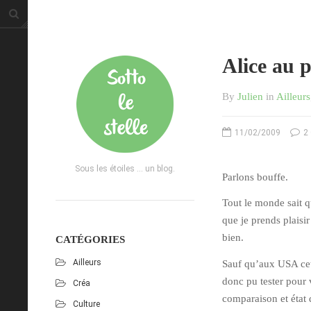
Alice au 
By
Julien
in
Ailleurs
11/02/2009
2
Sous les étoiles ... un blog.
Parlons bouffe.
Tout le monde sait q
que je prends plaisir
bien.
CATÉGORIES
Ailleurs
Sauf qu’aux USA cet 
donc pu tester pour 
Créa
comparaison et état 
Culture