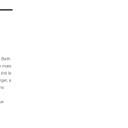
A Bath
de mais
 été le
rger, a
ans
ue