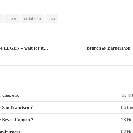
motel
serial killer
usa
It’s gonna be LEGEN – wait for it – DARY !!!
Brunch @ Barbershop
03 Ma
r chez eux
05 Dé
ter San Francisco ?
28 No
ter Bryce Canyon ?
02 No
hamburgers