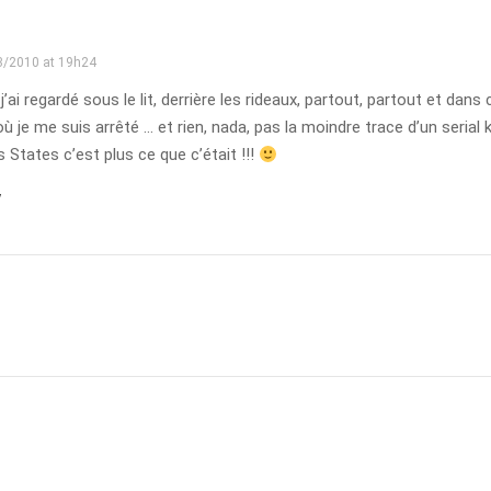
3/2010 at 19h24
 j’ai regardé sous le lit, derrière les rideaux, partout, partout et dans
ù je me suis arrêté … et rien, nada, pas la moindre trace d’un serial ki
s States c’est plus ce que c’était !!!
y