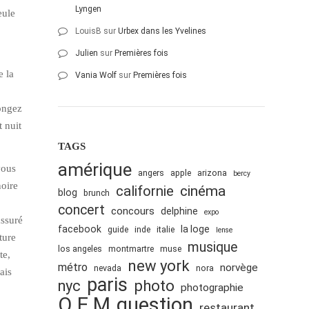
Lyngen
eule
LouisB
sur
Urbex dans les Yvelines
Julien
sur
Premières fois
e la
Vania Wolf
sur
Premières fois
longez
t nuit
TAGS
amérique
vous
angers
apple
arizona
bercy
noire
cinéma
californie
blog
brunch
concert
concours
delphine
expo
assuré
facebook
la loge
guide
inde
italie
lense
ture
musique
los angeles
montmartre
muse
te,
new york
métro
norvège
nevada
nora
ais
paris
nyc
photo
photographie
Q.E.M
question
restaurant