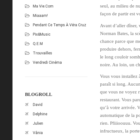
seul, au milieu de n
Ma Vie.com
façon de partir est v
Miaaam!
Pendant Ce Temps À Véra Cruz
Avant d’aller dîner,
Norman Bates, la sc
Pix&Music
chance parce que moi
Q.E.M
produire dehors, fer
Trouvailles
le long couloir sombr
Vendredi Cinéma
noire. Au loin, un ch
Vous vous installez 
paraît si long. Aucun
que vous ne voyez ri
BLOGROLL
restaurant. Vous par
David
qu’à votre arrivée. 
Delphine
automatique de la po
rien. Pfiiioouuu. Vou
Julien
infructueux, la porte
Vânia