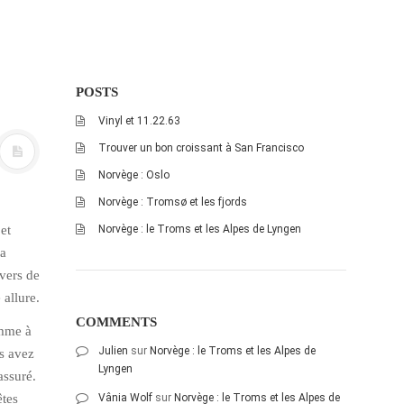
POSTS
Vinyl et 11.22.63
Trouver un bon croissant à San Francisco
Norvège : Oslo
Norvège : Tromsø et les fjords
et
Norvège : le Troms et les Alpes de Lyngen
la
vers de
 allure.
COMMENTS
omme à
Julien
sur
Norvège : le Troms et les Alpes de
us avez
Lyngen
assuré.
êtes
Vânia Wolf
sur
Norvège : le Troms et les Alpes de