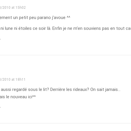
3/2010 at 15h02
ement un petit peu parano j’avoue ^^
 ni lune ni étoiles ce soir là. Enfin je ne m’en souviens pas en tout ca
y
3/2010 at 18h11
 aussi regardé sous le lit? Derrière les rideaux? On sait jamais…
ais le nouveau ici^^
y