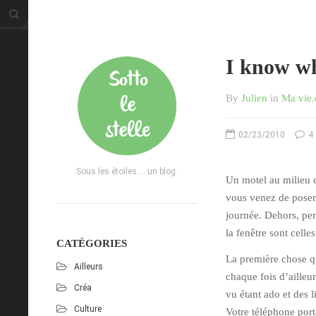
I know wh
By
Julien
in
Ma vie
02/23/2010
4
Sous les étoiles ... un blog.
Un motel au milieu d
vous venez de poser 
journée. Dehors, per
la fenêtre sont celle
CATÉGORIES
La première chose qu
Ailleurs
chaque fois d’ailleur
Créa
vu étant ado et des 
Culture
Votre téléphone port