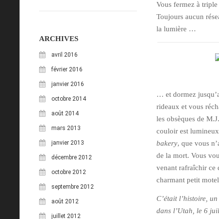
Vous fermez à triple
Toujours aucun résea
la lumière …
ARCHIVES
avril 2016
février 2016
janvier 2016
… et dormez jusqu’a
octobre 2014
rideaux et vous réc
août 2014
les obsèques de M.J.
mars 2013
couloir est lumineux
janvier 2013
bakery
, que vous n’a
de la mort. Vous vous
décembre 2012
venant rafraîchir ce
octobre 2012
charmant petit motel
septembre 2012
C’était l’histoire, 
août 2012
dans l’Utah, le 6 jui
juillet 2012