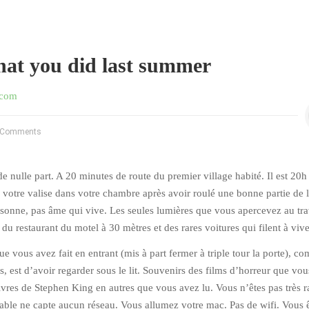
at you did last summer
.com
 Comments
e nulle part. A 20 minutes de route du premier village habité. Il est 20h 
votre valise dans votre chambre après avoir roulé une bonne partie de 
sonne, pas âme qui vive. Les seules lumières que vous apercevez au tra
s du restaurant du motel à 30 mètres et des rares voitures qui filent à vive
e vous avez fait en entrant (mis à part fermer à triple tour la porte), c
s, est d’avoir regarder sous le lit. Souvenirs des films d’horreur que vo
livres de Stephen King en autres que vous avez lu. Vous n’êtes pas très r
able ne capte aucun réseau. Vous allumez votre mac. Pas de wifi. Vous 