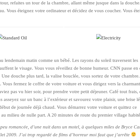
 tour, refaites un tour de la chambre, allant même jusque dans la douche
u. Vous éteignez votre ordinateur et décidez de vous coucher. Vous éte
u lendemain matin comme un bébé. Les rayons du soleil traversent les
hauffent le visage. Vous vous réveillez de bonne humeur. CNN passe en 
 Une douche plus tard, la valise bouclée, vous sortez de votre chambre
. Vous fermez le coffre de votre voiture et vous dirigez vers la charman
viez pas vu hier soir, pour prendre votre petit déjeuner. Café tout frais,
 asseyez sur un banc à l’extérieur et savourez votre plaisir, une brise l
 début de journée déjà chaud. Vous démarrez votre voiture et quittez ce
 au milieu de nulle part. A 20 minutes de route du premier village habité
un peu romancée, d’une nuit dans un motel, à quelques miles de Bryce C
llet 2009. J’ai trop regardé de films d’horreur moi faut que j’arrête