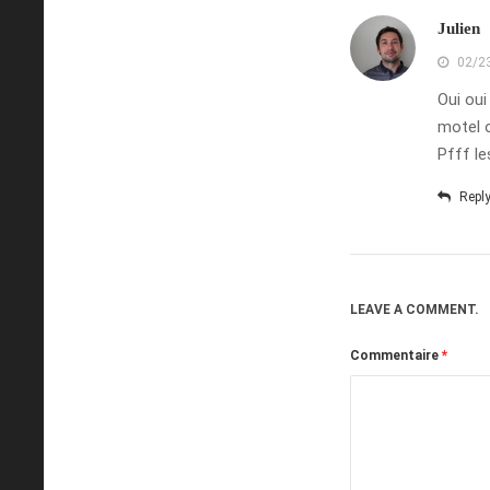
Julien
02/2
Oui oui
motel o
Pfff le
Repl
LEAVE A COMMENT.
Commentaire
*