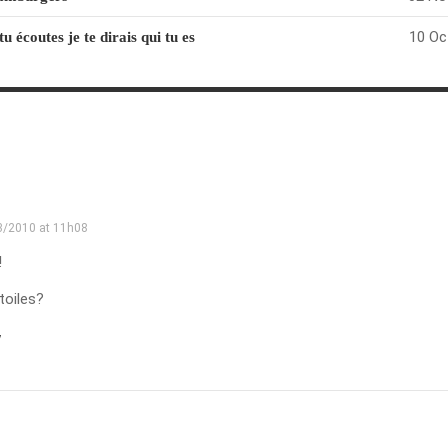
10 Oc
 écoutes je te dirais qui tu es
3/2010 at 11h08
!
toiles?
y