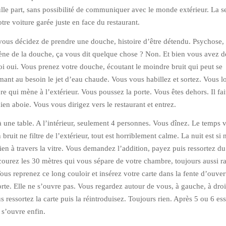
ulle part, sans possibilité de communiquer avec le monde extérieur. La s
otre voiture garée juste en face du restaurant.
 vous décidez de prendre une douche, histoire d’être détendu. Psychose,
ène de la douche, ça vous dit quelque chose ? Non. Et bien vous avez d
 oui. Vous prenez votre douche, écoutant le moindre bruit qui peut se
mant au besoin le jet d’eau chaude. Vous vous habillez et sortez. Vous 
e qui mène à l’extérieur. Vous poussez la porte. Vous êtes dehors. Il fai
ien aboie. Vous vous dirigez vers le restaurant et entrez.
à une table. A l’intérieur, seulement 4 personnes. Vous dînez. Le temps 
 bruit ne filtre de l’extérieur, tout est horriblement calme. La nuit est si 
en à travers la vitre. Vous demandez l’addition, payez puis ressortez du
courez les 30 mètres qui vous sépare de votre chambre, toujours aussi r
Vous reprenez ce long couloir et insérez votre carte dans la fente d’ouver
rte. Elle ne s’ouvre pas. Vous regardez autour de vous, à gauche, à droi
s ressortez la carte puis la réintroduisez. Toujours rien. Après 5 ou 6 ess
 s’ouvre enfin.