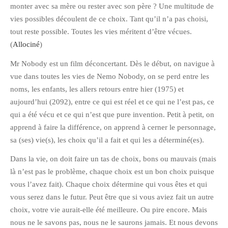
monter avec sa mère ou rester avec son père ? Une multitude de
février 2016
vies possibles découlent de ce choix. Tant qu’il n’a pas choisi,
janvier 2016
tout reste possible. Toutes les vies méritent d’être vécues.
octobre 2014
(
Allociné
)
août 2014
Mr Nobody est un film déconcertant. Dès le début, on navigue à
mars 2013
vue dans toutes les vies de Nemo Nobody, on se perd entre les
noms, les enfants, les allers retours entre hier (1975) et
janvier 2013
aujourd’hui (2092), entre ce qui est réel et ce qui ne l’est pas, ce
décembre 2012
qui a été vécu et ce qui n’est que pure invention. Petit à petit, on
octobre 2012
apprend à faire la différence, on apprend à cerner le personnage,
septembre 2012
sa (ses) vie(s), les choix qu’il a fait et qui les a déterminé(es).
août 2012
Dans la vie, on doit faire un tas de choix, bons ou mauvais (mais
juillet 2012
là n’est pas le problème, chaque choix est un bon choix puisque
mai 2012
vous l’avez fait). Chaque choix détermine qui vous êtes et qui
avril 2012
vous serez dans le futur. Peut être que si vous aviez fait un autre
choix, votre vie aurait-elle été meilleure. Ou pire encore. Mais
mars 2012
nous ne le savons pas, nous ne le saurons jamais. Et nous devons
février 2012