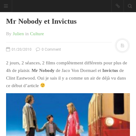
Mr Nobody et Invictus
By
Julien
in
Culture
01/20/2010
0 Comment
Sous les étoiles ... un blog.
2 jours, 2 séances, 2 films complètement différents pour plus de
4h de plaisir.
Mr Nobody
de Jaco Von Dormael et
Invictus
de
CATÉGORIES
Clint Eastwood. Oui je sais il y a comme un air de déjà vu dans
ce début d’article
Ailleurs
Créa
Culture
Ma Vie.com
Miaaam!
Pendant Ce Temps À Véra Cruz