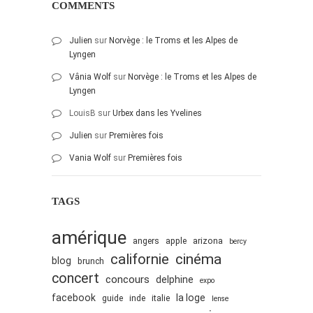
COMMENTS
Julien
sur
Norvège : le Troms et les Alpes de
Lyngen
Vânia Wolf
sur
Norvège : le Troms et les Alpes de
Lyngen
LouisB
sur
Urbex dans les Yvelines
Julien
sur
Premières fois
Vania Wolf
sur
Premières fois
TAGS
amérique
angers
apple
arizona
bercy
cinéma
californie
blog
brunch
concert
concours
delphine
expo
facebook
la loge
guide
inde
italie
lense