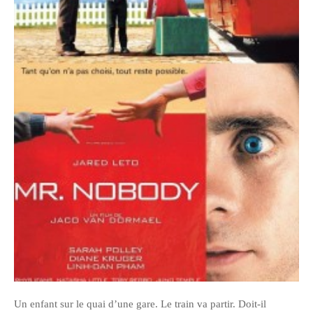
Pix&Music
Q.E.M
Trouvailles
Vendredi Cinéma
BLOGROLL
David
Delphine
Julien
Vânia
ARCHIVES
Un enfant sur le quai d’une gare. Le train va partir. Doit-il
avril 2016