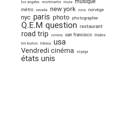
musique
los angeles
montmartre
muse
new york
métro
norvège
nevada
nora
paris
nyc
photo
photographie
Q.E.M
question
restaurant
road trip
san francisco
romina
théâtre
usa
tim burton
tribeca
Vendredi cinéma
voyage
états unis
Proudly powered by WordPress
.
Theme: DW Minion by
DesignWall
. © 2008-