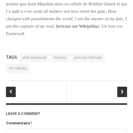
poème que lisait Mandela dans sa cellule de Robben Island et qui
l’a aidé à s’en sortir (
It matters not how strait the gate, How
charged with punishments the scroll, I am the master of my fate, I
am the captain of my soul.
Invictus sur Wikipédia
). Un bon cru
Eastwood.
TAGS
clint eastwood
invictus
jaco von dormael
mr nobody
LEAVE A COMMENT.
Commentaire
*