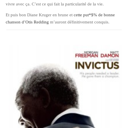
vivre avec ça. C’est ce qui fait la particularité de la vie.
janvier 2012
Et puis bon Diane Kruger en brune et
cette put*$% de bonne
décembre 2011
chanson d’Otis Redding
m’auront définitivement conquis.
novembre 2011
octobre 2011
septembre 2011
août 2011
juillet 2011
juin 2011
mai 2011
avril 2011
mars 2011
février 2011
janvier 2011
décembre 2010
novembre 2010