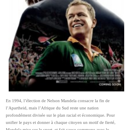
octobre 2010
août 2010
juillet 2010
juin 2010
mai 2010
avril 2010
mars 2010
février 2010
janvier 2010
décembre 2009
novembre 2009
En 1994, l’élection de Nelson Mandela consacre la fin de
octobre 2009
l’Apartheid, mais l’Afrique du Sud reste une nation
septembre 2009
profondément divisée sur le plan racial et économique. Pour
août 2009
unifier le pays et donner à chaque citoyen un motif de fierté,
Mandela mise sur le sport, et fait cause commune avec le