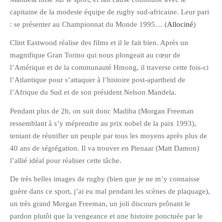
juillet 2009
capitaine de la modeste équipe de rugby sud-africaine. Leur pari
juin 2009
: se présenter au Championnat du Monde 1995… (
Allociné
)
mai 2009
Clint Eastwood réalise des films et il le fait bien. Après un
avril 2009
magnifique Gran Torino qui nous plongeait au cœur de
mars 2009
l’Amérique et de la communauté Hmong, il traverse cette fois-ci
février 2009
l’Atlantique pour s’attaquer à l’histoire post-apartheid de
janvier 2009
l’Afrique du Sud et de son président Nelson Mandela.
décembre 2008
Pendant plus de 2h, on suit donc Madiba (Morgan Freeman
novembre 2008
ressemblant à s’y méprendre au prix nobel de la paix 1993),
octobre 2008
tentant de réunifier un peuple par tous les moyens après plus de
40 ans de ségrégation. Il va trouver en Pienaar (Matt Damon)
l’allié idéal pour réaliser cette tâche.
De très belles images de rugby (bien que je ne m’y connaisse
guère dans ce sport, j’ai eu mal pendant les scènes de plaquage),
un très grand Morgan Freeman, un joli discours prônant le
pardon plutôt que la vengeance et une histoire ponctuée par le