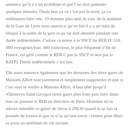
annonce qu’il y a un problème et que l’on doit patienter
Pix&Music
quelques minutes. Ouais bon ça va c’est pas la mort, ça va
Q.E.M
redémarrer bien vite. 10 minutes plus tard, la voix de la madame
Trouvailles
de la Gare de Lyon nous annonce qu’en fait il y a un train de
bloqué à la sortie de la gare et qu’on doit attendre pendant une
Vendredi Cinéma
durée indéterminée. J’adore ce terme à la SNCF (le RER D, 550
000 voyageurs/jour, 460 trains/jour, le plus fréquenté d’Ile de
BLOGROLL
France, est géré comme le RER C par la SNCF et non par la
RATP). Durée indéterminée c’est fun.
David
Elle nous annonce également que les dessertes des deux gares de
Delphine
Maisons Alfort sont purement et simplement supprimées et que si
Julien
l’on veut se rendre à Maisons Alfort, il faut aller jusqu’à
Villeneuve Saint Georges (trois gares plus loin) puis faire demi
Vânia
tour en prenant le RER en direction de Paris. Hummm toi tu
adores entendre ce genre de chose à 20h30 quand tu as fais ta
ARCHIVES
journée de boulot et que tu n’as qu’une envie : rentrer pour dîner
et avoir un semblant de vie sociale.
avril 2016