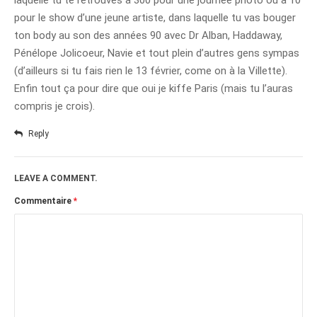
laquelle tu te retrouves à 300 pour une journée photo ou à 10
pour le show d’une jeune artiste, dans laquelle tu vas bouger
ton body au son des années 90 avec Dr Alban, Haddaway,
Pénélope Jolicoeur, Navie et tout plein d’autres gens sympas
(d’ailleurs si tu fais rien le 13 février, come on à la Villette).
Enfin tout ça pour dire que oui je kiffe Paris (mais tu l’auras
compris je crois).
Reply
LEAVE A COMMENT.
Commentaire
*