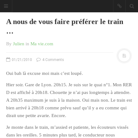
A nous de vous faire préférer le train
…
By
Julien
in
Ma vie.com
Sous les étoiles ... un blog.
01/21/2010
4 Comments
Oui bah là excuse moi mais c’est loupé.
CATÉGORIES
Hier soir. Gare de Lyon. 20h15. Je suis sur le quai n°1. Mon RER
Ailleurs
D est affiché à 20h18. Chouette je n’ai pas longtemps à attendre.
A 20h35 maximum je suis à la maison. Oui mais non. Le train est
Créa
bien arrivé à 20h18 comme prévu sauf qu’il y a eu comme qui
Culture
dirait une petite avarie. Encore.
Ma Vie.com
Je monte dans le train, m’assied et patiente, les écouteurs vissés
Miaaam!
dans les oreilles. 5 minutes plus tard, le conducteur nous
Pendant Ce Temps À Véra Cruz