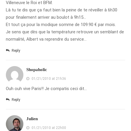
juillet 2009
Villeneuve le Roi et BFM.
juin 2009
Là tu te dis que ça faut bien la peine de te réveiller à 6h30
pour finalement arriver au boulot à 9h15…
mai 2009
Et tout ça pour la modique somme de 109.90 € par mois.
avril 2009
Je sens que dès que la température retrouve un semblant de
mars 2009
normalité, Albert va reprendre du service…
février 2009
Reply
janvier 2009
décembre 2008
Shopaholic
novembre 2008
01/21/2010 at 21h36
octobre 2008
Ouh ouh vive Paris!! Je compatis ceci dit…
Reply
Julien
01/21/2010 at 22h00