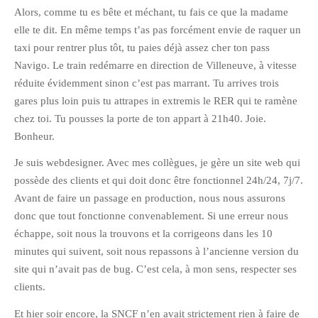
Alors, comme tu es bête et méchant, tu fais ce que la madame
février 2016
elle te dit. En même temps t’as pas forcément envie de raquer un
janvier 2016
taxi pour rentrer plus tôt, tu paies déjà assez cher ton pass
octobre 2014
Navigo. Le train redémarre en direction de Villeneuve, à vitesse
août 2014
réduite évidemment sinon c’est pas marrant. Tu arrives trois
gares plus loin puis tu attrapes in extremis le RER qui te ramène
mars 2013
chez toi. Tu pousses la porte de ton appart à 21h40. Joie.
janvier 2013
Bonheur.
décembre 2012
Je suis webdesigner. Avec mes collègues, je gère un site web qui
octobre 2012
possède des clients et qui doit donc être fonctionnel 24h/24, 7j/7.
septembre 2012
Avant de faire un passage en production, nous nous assurons
août 2012
donc que tout fonctionne convenablement. Si une erreur nous
juillet 2012
échappe, soit nous la trouvons et la corrigeons dans les 10
minutes qui suivent, soit nous repassons à l’ancienne version du
mai 2012
site qui n’avait pas de bug. C’est cela, à mon sens, respecter ses
avril 2012
clients.
mars 2012
Et hier soir encore, la SNCF n’en avait strictement rien à faire de
février 2012