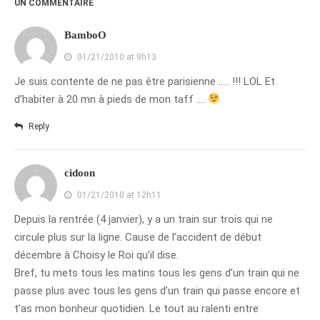
UN COMMENTAIRE
octobre 2010
BamboO
août 2010
01/21/2010 at 9h13
juillet 2010
Je suis contente de ne pas être parisienne ….. !!! LOL Et
juin 2010
d’habiter à 20 mn à pieds de mon taff ….
mai 2010
Reply
avril 2010
mars 2010
février 2010
cidoon
janvier 2010
01/21/2010 at 12h11
décembre 2009
Depuis la rentrée (4 janvier), y a un train sur trois qui ne
novembre 2009
circule plus sur la ligne. Cause de l’accident de début
décembre à Choisy le Roi qu’il dise.
octobre 2009
Bref, tu mets tous les matins tous les gens d’un train qui ne
septembre 2009
passe plus avec tous les gens d’un train qui passe encore et
août 2009
t’as mon bonheur quotidien. Le tout au ralenti entre