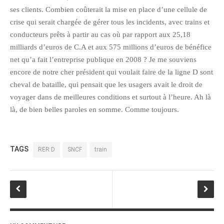
ses clients. Combien coûterait la mise en place d’une cellule de
janvier 2012
crise qui serait chargée de gérer tous les incidents, avec trains et
décembre 2011
conducteurs prêts à partir au cas où par rapport aux 25,18
novembre 2011
milliards d’euros de C.A et aux 575 millions d’euros de bénéfice
octobre 2011
net qu’a fait l’entreprise publique en 2008 ? Je me souviens
encore de notre cher président qui voulait faire de la ligne D sont
septembre 2011
cheval de bataille, qui pensait que les usagers avait le droit de
août 2011
voyager dans de meilleures conditions et surtout à l’heure. Ah là
juillet 2011
là, de bien belles paroles en somme. Comme toujours.
juin 2011
mai 2011
avril 2011
TAGS
RER D
SNCF
train
mars 2011
février 2011
janvier 2011
décembre 2010
novembre 2010