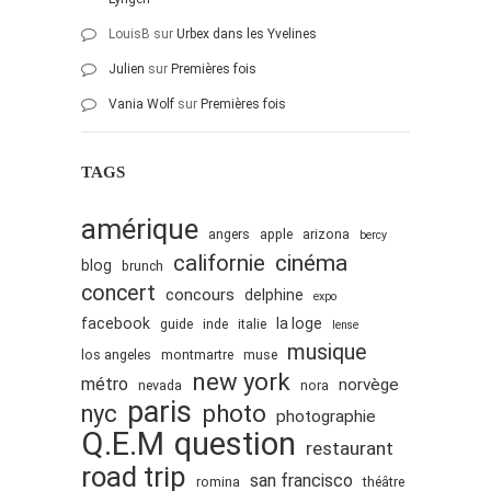
LouisB
sur
Urbex dans les Yvelines
Julien
sur
Premières fois
Vania Wolf
sur
Premières fois
TAGS
amérique
angers
apple
arizona
bercy
cinéma
californie
blog
brunch
concert
concours
delphine
expo
facebook
la loge
guide
inde
italie
lense
musique
los angeles
montmartre
muse
new york
métro
norvège
nevada
nora
paris
nyc
photo
photographie
Q.E.M
question
restaurant
road trip
san francisco
romina
théâtre