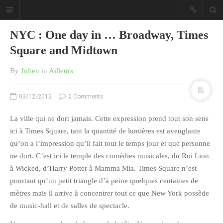
NYC : One day in … Broadway, Times
Square and Midtown
By
Julien
in
Ailleurs
Sous les étoiles ... un blog.
03/12/2012
2 Comments
La ville qui ne dort jamais. Cette expression prend tout son sens
CATÉGORIES
ici à Times Square, tant la quantité de lumières est aveuglante
qu’on a l’impression qu’il fait tout le temps jour et que personne
Ailleurs
ne dort. C’est ici le temple des comédies musicales, du Roi Lion
Créa
à Wicked, d’Harry Potter à Mamma Mia. Times Square n’est
Culture
pourtant qu’un petit triangle d’à peine quelques centaines de
Ma Vie.com
mètres mais il arrive à concentrer tout ce que New York possède
de music-hall et de salles de spectacle.
Miaaam!
Pendant Ce Temps À Véra Cruz