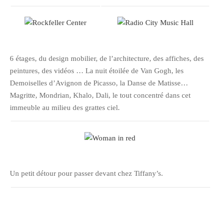
janvier 2012
décembre 2011
novembre 2011
octobre 2011
6 étages, du design mobilier, de l’architecture, des affiches, des
peintures, des vidéos … La nuit étoilée de Van Gogh, les
septembre 2011
Demoiselles d’Avignon de Picasso, la Danse de Matisse…
août 2011
Magritte, Mondrian, Khalo, Dali, le tout concentré dans cet
juillet 2011
immeuble au milieu des grattes ciel.
juin 2011
mai 2011
avril 2011
mars 2011
Un petit détour pour passer devant chez Tiffany’s.
février 2011
janvier 2011
décembre 2010
novembre 2010