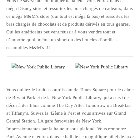
Vous ne savez plus où donner de la tête. Vous entrez dans ce
méga Disney store et ressortez les bras chargés de cadeaux, dans
Pix&Music
ce méga M&M’s store (oui tout est méga là bas) et ressortez les
Q.E.M
bras chargés de chocolats et de produits dérivés en tous genres.
Trouvailles
Oui les américains peuvent réussir à vous vendre tout et
Vendredi Cinéma
n’importe quoi, même un short ou des boucles d’oreilles
estampillés M&M’s !!!
BLOGROLL
David
Delphine
Vous quittez le bruit assourdissant de Times Square pour le calme
Julien
de Bryant Park et de la New York Public Library, qui a servi de
Vânia
décor à des films comme The Day After Tomorrow ou Breakfast
at Tiffany’s. Suivez la 42ème à l’est et vous arrivez sur Grand
Central Station, LA gare ferroviaire de New York.
ARCHIVES
Impressionnantes par la hauteur sous plafond. Vous remontez
Park Avenue et entrez dans le hall de ce magnifique hôtel de luxe
avril 2016