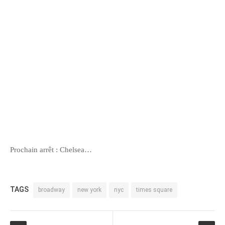
Prochain arrêt : Chelsea…
TAGS
broadway
new york
nyc
times square