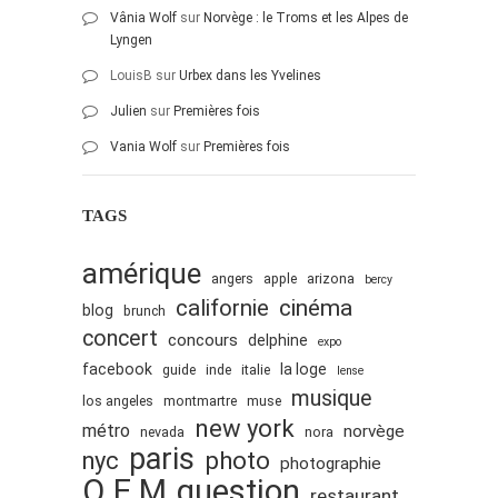
Vânia Wolf
sur
Norvège : le Troms et les Alpes de
Lyngen
LouisB
sur
Urbex dans les Yvelines
Julien
sur
Premières fois
Vania Wolf
sur
Premières fois
TAGS
amérique
angers
apple
arizona
bercy
cinéma
californie
blog
brunch
concert
concours
delphine
expo
facebook
la loge
guide
inde
italie
lense
musique
los angeles
montmartre
muse
new york
métro
norvège
nevada
nora
paris
nyc
photo
photographie
Q.E.M
question
restaurant