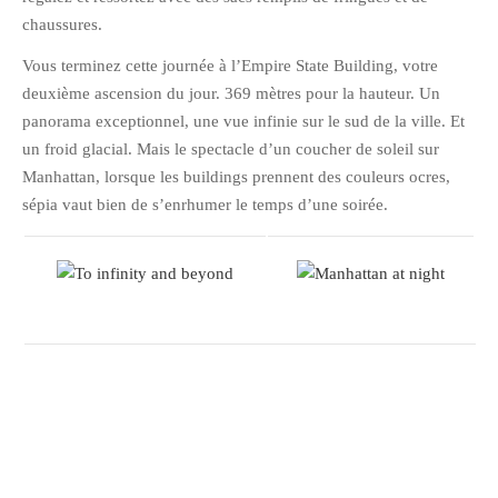
juillet 2009
chaussures.
juin 2009
Vous terminez cette journée à l’Empire State Building, votre
mai 2009
deuxième ascension du jour. 369 mètres pour la hauteur. Un
avril 2009
panorama exceptionnel, une vue infinie sur le sud de la ville. Et
mars 2009
un froid glacial. Mais le spectacle d’un coucher de soleil sur
février 2009
Manhattan, lorsque les buildings prennent des couleurs ocres,
janvier 2009
sépia vaut bien de s’enrhumer le temps d’une soirée.
décembre 2008
novembre 2008
octobre 2008