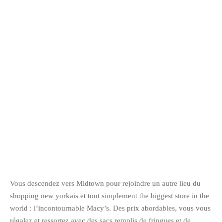
octobre 2010
août 2010
juillet 2010
juin 2010
mai 2010
avril 2010
mars 2010
février 2010
janvier 2010
décembre 2009
novembre 2009
octobre 2009
Vous descendez vers Midtown pour rejoindre un autre lieu du
septembre 2009
shopping new yorkais et tout simplement the biggest store in the
août 2009
world : l’incontournable Macy’s. Des prix abordables, vous vous
régalez et ressortez avec des sacs remplis de fringues et de